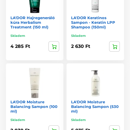
LA'DOR Hajregeneráló
LA'DOR Keratinos
kúra Herbalism
Sampon - Keratin LPP
Treatment (150 ml)
Shampoo (150ml)
Skladem
Skladem
4 285 Ft
2 630 Ft
LA'DOR Moisture
LA'DOR Moisture
Balancing Sampon (100
Balancing Sampon (530
ml)
ml)
Skladem
Skladem