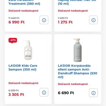
Treatment (360 ml)
(10 ml)
Dočasně nedostupné
Dočasně nedostupné
7 440 Ft
1 430 Ft
6 990 Ft
1 275 Ft
-47%
LA'DOR Kids Care
LA'DOR Korpásodás
Sampon (350 ml)
elleni sampon Anti-
Dandruff Shampoo (530
ml)
Dočasně nedostupné
Dočasně nedostupné
6 235 Ft
6 690 Ft
3 305 Ft