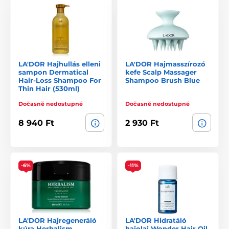
LA'DOR Hajhullás elleni
LA'DOR Hajmasszírozó
sampon Dermatical
kefe Scalp Massager
Hair-Loss Shampoo For
Shampoo Brush Blue
Thin Hair (530ml)
Dočasně nedostupné
Dočasně nedostupné
8 940 Ft
2 930 Ft
-6%
-11%
LA'DOR Hajregeneráló
LA'DOR Hidratáló
kúra Herbalism
hajolaj Wonder Hair Oil