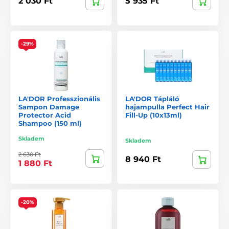
2 030 Ft
5 935 Ft
-29%
LA'DOR Professzionális
LA'DOR Tápláló
Sampon Damage
hajampulla Perfect Hair
Protector Acid
Fill-Up (10x13ml)
Shampoo (150 ml)
Skladem
Skladem
2 630 Ft
8 940 Ft
1 880 Ft
-20%