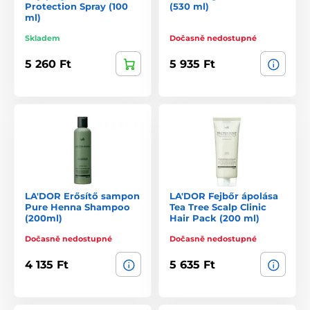
Protection Spray (100
(530 ml)
ml)
Skladem
Dočasně nedostupné
5 260 Ft
5 935 Ft
LA'DOR Erősítő sampon
LA'DOR Fejbőr ápolása
Pure Henna Shampoo
Tea Tree Scalp Clinic
(200ml)
Hair Pack (200 ml)
Dočasně nedostupné
Dočasně nedostupné
4 135 Ft
5 635 Ft