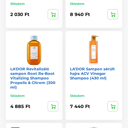
Skladem
Skladem
2 030 Ft
8 940 Ft
LA'DOR Revitalizáló
LA'DOR Sampon sérült
sampon Root Re-Boot
hajra ACV Vinegar
Vitalizing Shampoo
Shampoo (430 ml)
Propolis & Citrom (300
ml)
Skladem
Skladem
4 885 Ft
7 440 Ft