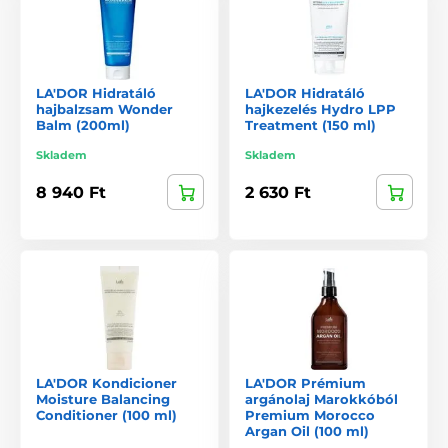
LA'DOR Hidratáló
LA'DOR Hidratáló
hajbalzsam Wonder
hajkezelés Hydro LPP
Balm (200ml)
Treatment (150 ml)
Skladem
Skladem
8 940 Ft
2 630 Ft
LA'DOR Kondicioner
LA'DOR Prémium
Moisture Balancing
argánolaj Marokkóból
Conditioner (100 ml)
Premium Morocco
Argan Oil (100 ml)