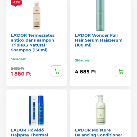
-29%
LA'DOR Természetes
LA'DOR Wonder Full
antioxidáns sampon
Hair Serum Hajszérum
TripleX3 Natural
(100 ml)
Shampoo (150ml)
Skladem
Skladem
2 630 Ft
4 885 Ft
1 880 Ft
LADOR Hővédő
LA'DOR Moisture
Hajspray Thermal
Balancing Conditioner