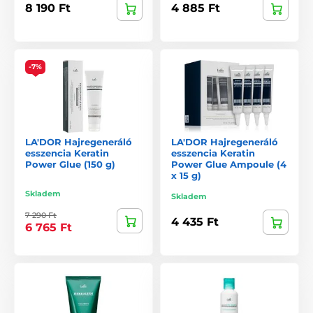
8 190 Ft
4 885 Ft
-7%
LA'DOR Hajregeneráló
LA'DOR Hajregeneráló
esszencia Keratin
esszencia Keratin
Power Glue (150 g)
Power Glue Ampoule (4
x 15 g)
Skladem
Skladem
7 290 Ft
4 435 Ft
6 765 Ft