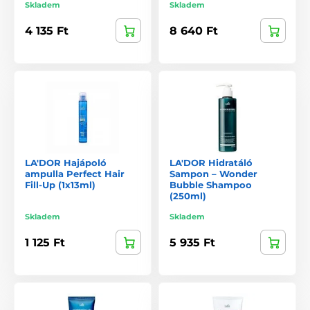
Skladem
Skladem
4 135 Ft
8 640 Ft
LA'DOR Hajápoló
LA'DOR Hidratáló
ampulla Perfect Hair
Sampon – Wonder
Fill-Up (1x13ml)
Bubble Shampoo
(250ml)
Skladem
Skladem
1 125 Ft
5 935 Ft