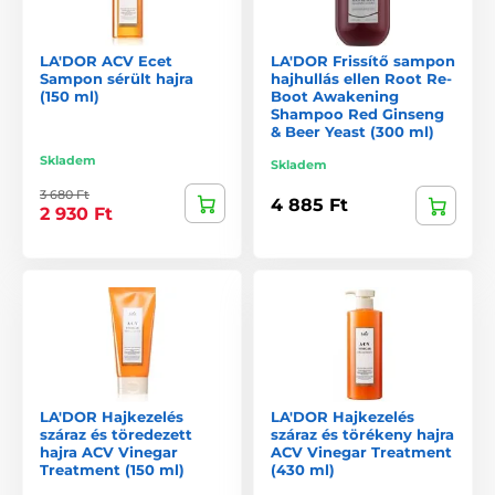
LA'DOR ACV Ecet
LA'DOR Frissítő sampon
Sampon sérült hajra
hajhullás ellen Root Re-
(150 ml)
Boot Awakening
Shampoo Red Ginseng
& Beer Yeast (300 ml)
Skladem
Skladem
3 680 Ft
4 885 Ft
2 930 Ft
LA'DOR Hajkezelés
LA'DOR Hajkezelés
száraz és töredezett
száraz és törékeny hajra
hajra ACV Vinegar
ACV Vinegar Treatment
Treatment (150 ml)
(430 ml)