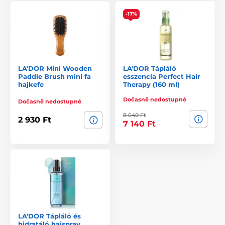
-17%
LA'DOR Mini Wooden
LA'DOR Tápláló
Paddle Brush mini fa
esszencia Perfect Hair
hajkefe
Therapy (160 ml)
Dočasně nedostupné
Dočasně nedostupné
8 640 Ft
2 930 Ft
7 140 Ft
LA'DOR Tápláló és
hidratáló hajspray