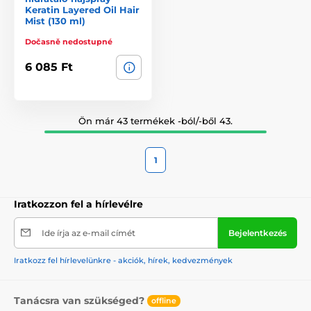
Keratin Layered Oil Hair
Mist (130 ml)
Dočasně nedostupné
6 085 Ft
Ön már 43 termékek -ból/-ből 43.
1
Iratkozzon fel a hírlevélre
Ide írja az e-mail címét
Bejelentkezés
Iratkozz fel hírlevelünkre - akciók, hírek, kedvezmények
Tanácsra van szükséged?
offline