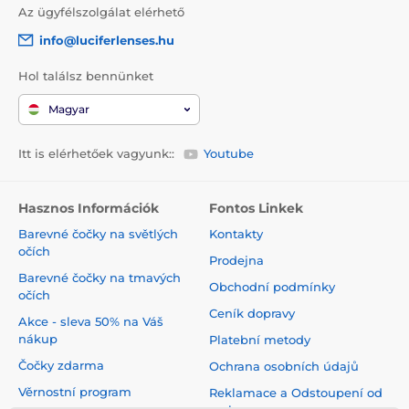
Az ügyfélszolgálat elérhető
info@luciferlenses.hu
Hol találsz bennünket
Magyar
Itt is elérhetőek vagyunk::
Youtube
Hasznos Információk
Fontos Linkek
Barevné čočky na světlých
Kontakty
očích
Prodejna
Barevné čočky na tmavých
Obchodní podmínky
očích
Ceník dopravy
Akce - sleva 50% na Váš
nákup
Platební metody
Čočky zdarma
Ochrana osobních údajů
Věrnostní program
Reklamace a Odstoupení od