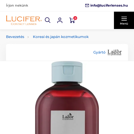
info@luciferlenses.hu
Írjon nekünk
0
Menü
Bevezetés
Koreai és japán kozmetikumok
Gyártó