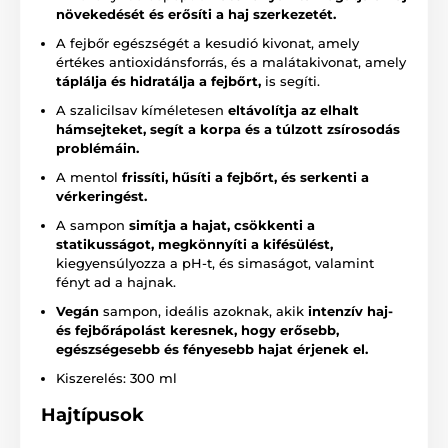
növekedését és erősíti a haj szerkezetét.
A fejbőr egészségét a kesudió kivonat, amely
értékes antioxidánsforrás, és a malátakivonat, amely
táplálja és hidratálja a fejbőrt,
is segíti.
A szalicilsav kíméletesen
eltávolítja az elhalt
hámsejteket, segít a korpa és a túlzott zsírosodás
problémáin.
A mentol
frissíti, hűsíti a fejbőrt, és serkenti a
vérkeringést.
A sampon
simítja a hajat, csökkenti a
statikusságot, megkönnyíti a kifésülést,
kiegyensúlyozza a pH-t, és simaságot, valamint
fényt ad a hajnak.
Vegán
sampon, ideális azoknak, akik
intenzív haj-
és fejbőrápolást keresnek, hogy erősebb,
egészségesebb és fényesebb hajat érjenek el.
Kiszerelés: 300 ml
Hajtípusok