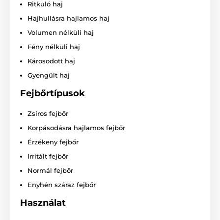
Ritkuló haj
Hajhullásra hajlamos haj
Volumen nélküli haj
Fény nélküli haj
Károsodott haj
Gyengült haj
Fejbőrtípusok
Zsíros fejbőr
Korpásodásra hajlamos fejbőr
Érzékeny fejbőr
Irritált fejbőr
Normál fejbőr
Enyhén száraz fejbőr
Használat