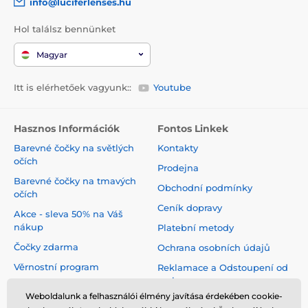
info@luciferlenses.hu
Hol találsz bennünket
Magyar
Itt is elérhetőek vagyunk::
Youtube
Hasznos Információk
Fontos Linkek
Barevné čočky na světlých
Kontakty
očích
Prodejna
Barevné čočky na tmavých
Obchodní podmínky
očích
Ceník dopravy
Akce - sleva 50% na Váš
nákup
Platební metody
Čočky zdarma
Ochrana osobních údajů
Věrnostní program
Reklamace a Odstoupení od
smlouvy
Jak pečovat o čočky
Weboldalunk a felhasználói élmény javítása érdekében cookie-
Virtuální zrcadlo