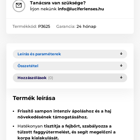
Tanácsra van szüksége?
Írjon nekünk
info@luciferlenses.hu
Termékkód:
P3625
Garancia:
24 hónap
Leírás és paraméterek
Összetétel
Hozzászólások
(0)
Termék leírása
Frissítő sampon intenzív ápoláshoz és a haj
növekedésének támogatásához.
Hatékonyan
tisztítja a fejbőrt, szabályozza a
túlzott faggyútermelést, és segít megelőzni a
korpa kialakulását.