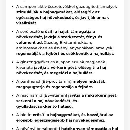
A sampon aktív összetevőkkel gazdagított, amelyek
stimulálják a hajhagymákat, elősegítik az
egészséges haj növekedését, és javítják annak
vitalitását.
A sörélesztő
erősíti a hajat, támogatja a
növekedését, javítja a szerkezetét, fényt és
volument ad.
Gazdag B-vitaminokban,
aminosavakban és ásványi anyagokban, amelyek
regenerálják a fejbőrt és csökkentik a hajhullást.
A ginzenggyökér és a japán szulák magjának
kivonata
javítja a vérkeringést, elősegíti a haj
növekedését, és megelőzi a hajhullást.
A panthenol (B5-provitamin)
mélyen hidratál,
megnyugtatja és regenerálja a fejbőrt.
A niacinamid (B3-vitamin)
javítja a mikrokeringést,
serkenti a haj növekedését, és
gyulladáscsökkentő hatású.
A biotin
erősíti a hajhagymákat, és hozzájárul az
erősebb, egészségesebb haj növekedéséhez.
A növényi borsópeptid
hatékonyan támogatja a haj