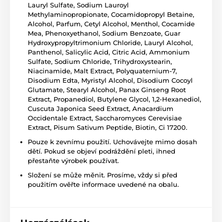
Lauryl Sulfate, Sodium Lauroyl
Methylaminopropionate, Cocamidopropyl Betaine,
Alcohol, Parfum, Cetyl Alcohol, Menthol, Cocamide
Mea, Phenoxyethanol, Sodium Benzoate, Guar
Hydroxypropyltrimonium Chloride, Lauryl Alcohol,
Panthenol, Salicylic Acid, Citric Acid, Ammonium
Sulfate, Sodium Chloride, Trihydroxystearin,
Niacinamide, Malt Extract, Polyquaternium-7,
Disodium Edta, Myristyl Alcohol, Disodium Cocoyl
Glutamate, Stearyl Alcohol, Panax Ginseng Root
Extract, Propanediol, Butylene Glycol, 1,2-Hexanediol,
Cuscuta Japonica Seed Extract, Anacardium
Occidentale Extract, Saccharomyces Cerevisiae
Extract, Pisum Sativum Peptide, Biotin, Ci 17200.
Pouze k zevnímu použití. Uchovávejte mimo dosah
dětí. Pokud se objeví podráždění pleti, ihned
přestaňte výrobek používat.
Složení se může měnit. Prosíme, vždy si před
použitím ověřte informace uvedené na obalu.