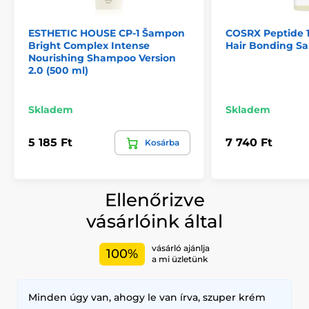
ESTHETIC HOUSE CP-1 Šampon
COSRX Peptide 13
Bright Complex Intense
Hair Bonding S
Nourishing Shampoo Version
2.0 (500 ml)
Skladem
Skladem
5 185 Ft
7 740 Ft
Kosárba
Ellenőrizve
vásárlóink által
vásárló ajánlja
100%
a mi üzletünk
Minden úgy van, ahogy le van írva, szuper krém