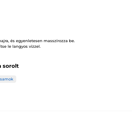
hajra, és egyenletesen masszírozza be.
se le langyos vízzel.
 sorolt
zsamok