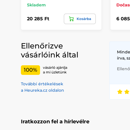
Skladem
Dočas
20 285 Ft
6 085
Kosárba
Ellenőrizve
Minde
vásárlóink által
írva, 
vásárló ajánlja
Ellenő
100%
a mi üzletünk
További értékelések
a Heureka.cz oldalon
Iratkozzon fel a hírlevélre