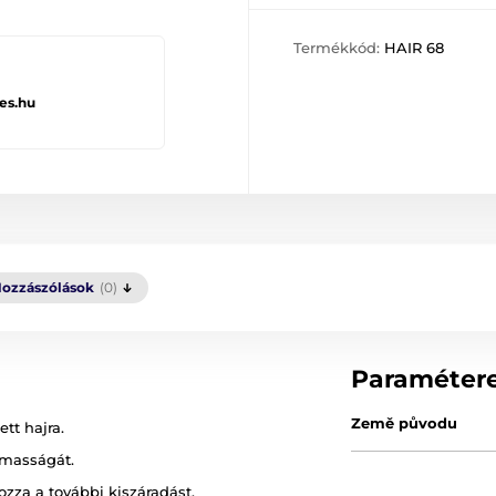
Termékkód:
HAIR 68
es.hu
ozzászólások
(0)
Paraméter
Země původu
tt hajra.
lmasságát.
zza a további kiszáradást.