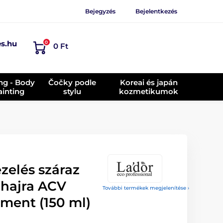
Bejegyzés
Bejelentkezés
es.hu
0
0 Ft
ing - Body
Čočky podle
Koreai és japán
ainting
stylu
kozmetikumok
zelés száraz
 hajra ACV
További termékek megjelenítése ›
ment (150 ml)