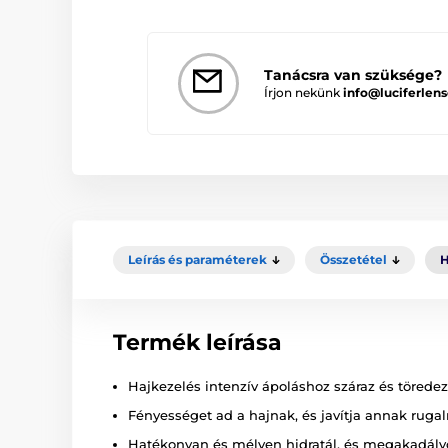
Tanácsra van szüksége?
Írjon nekünk
info@luciferlens
Leírás és paraméterek
Összetétel
H
Termék leírása
Hajkezelés intenzív ápoláshoz száraz és töredeze
Fényességet ad a hajnak, és javítja annak ruga
Hatékonyan és mélyen hidratál, és megakadályo