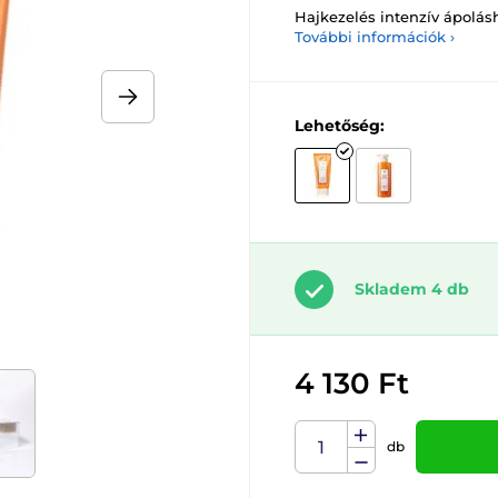
Hajkezelés intenzív ápolásh
További információk ›
Lehetőség:
Skladem 4 db
4 130 Ft
db