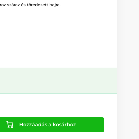
oz száraz és töredezett hajra.
Hozzáadás a kosárhoz