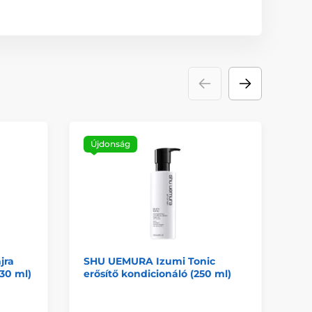
Újdonság
Ú
jra
SHU UEMURA Izumi Tonic
SH
30 ml)
erősítő kondicionáló (250 ml)
Pr
ko
ml