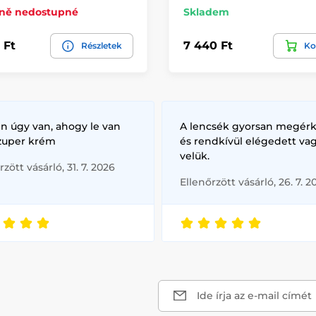
ně nedostupné
Skladem
 Ft
7 440 Ft
Részletek
Ko
n úgy van, ahogy le van
A lencsék gyorsan megérk
szuper krém
és rendkívül elégedett va
velük.
rzött vásárló, 31. 7. 2026
Ellenőrzött vásárló, 26. 7. 2
Ide írja az e-mail címét