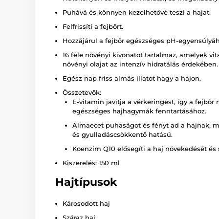
Puhává és könnyen kezelhetővé teszi a hajat.
Felfrissíti a fejbőrt.
Hozzájárul a fejbőr egészséges pH-egyensúlyáho
16 féle növényi kivonatot tartalmaz, amelyek v
növényi olajat az intenzív hidratálás érdekében.
Egész nap friss almás illatot hagy a hajon.
Összetevők:
E-vitamin javítja a vérkeringést, így a fejb
egészséges hajhagymák fenntartásához.
Almaecet puhaságot és fényt ad a hajnak, me
és gyulladáscsökkentő hatású.
Koenzim Q10 elősegíti a haj növekedését és 
Kiszerelés: 150 ml
Hajtípusok
Károsodott haj
Száraz haj