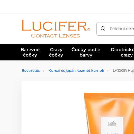
Például ter
Barevné
Crazy
Čočky podle
Dioptrick
čočky
čočky
barvy
crazy
Bevezetés
Koreai és japán kozmetikumok
LA'DOR Hajk