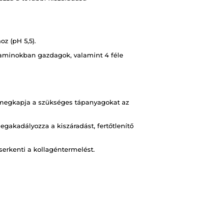
z (pH 5,5).
itaminokban gazdagok, valamint 4 féle
őr megkapja a szükséges tápanyagokat az
gakadályozza a kiszáradást, fertőtlenítő
serkenti a kollagéntermelést.