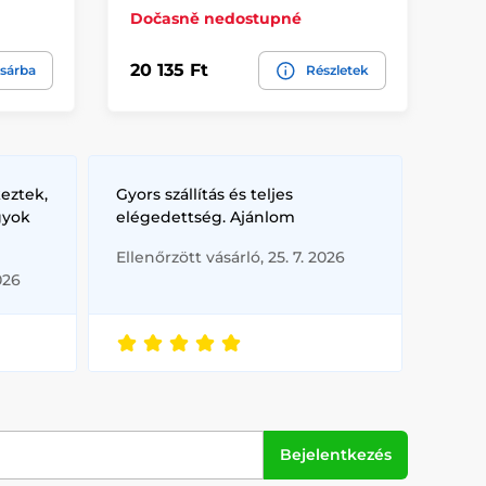
Dočasně nedostupné
Sk
20 135 Ft
20
sárba
Részletek
eztek,
Gyors szállítás és teljes
gyok
elégedettség. Ajánlom
Ellenőrzött vásárló, 25. 7. 2026
026
Bejelentkezés