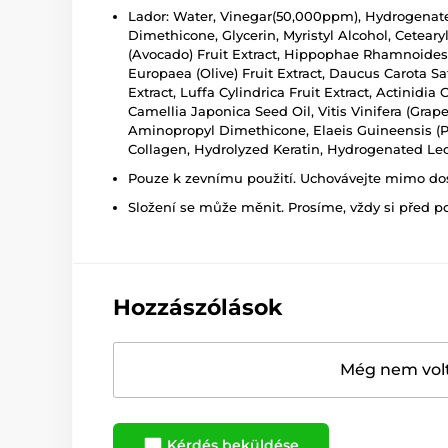
Lador: Water, Vinegar(50,000ppm), Hydrogenated 
Dimethicone, Glycerin, Myristyl Alcohol, Cetearyl
(Avocado) Fruit Extract, Hippophae Rhamnoides F
Europaea (Olive) Fruit Extract, Daucus Carota S
Extract, Luffa Cylindrica Fruit Extract, Actinidia
Camellia Japonica Seed Oil, Vitis Vinifera (Gra
Aminopropyl Dimethicone, Elaeis Guineensis (P
Collagen, Hydrolyzed Keratin, Hydrogenated Lec
Pouze k zevnímu použití. Uchovávejte mimo dosa
Složení se může měnit. Prosíme, vždy si před p
Hozzászólások
Még nem volt
Kérdés beküldése