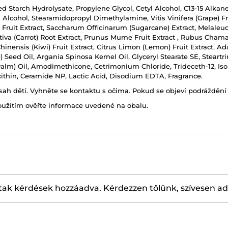
Starch Hydrolysate, Propylene Glycol, Cetyl Alcohol, C13-15 Alkane
 Alcohol, Stearamidopropyl Dimethylamine, Vitis Vinifera (Grape) Frui
ruit Extract, Saccharum Officinarum (Sugarcane) Extract, Melaleuca 
ativa (Carrot) Root Extract, Prunus Mume Fruit Extract , Rubus Cham
 Chinensis (Kiwi) Fruit Extract, Citrus Limon (Lemon) Fruit Extract, A
pe) Seed Oil, Argania Spinosa Kernel Oil, Glyceryl Stearate SE, Ste
alm) Oil, Amodimethicone, Cetrimonium Chloride, Trideceth-12, Iso
ithin, Ceramide NP, Lactic Acid, Disodium EDTA, Fragrance.
h dětí. Vyhněte se kontaktu s očima. Pokud se objeví podráždění p
oužitím ověřte informace uvedené na obalu.
ak kérdések hozzáadva. Kérdezzen tőlünk, szívesen a