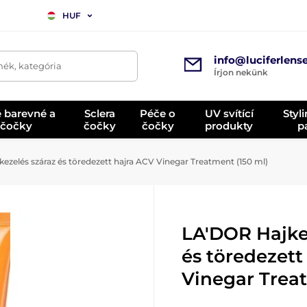
HUF
info@luciferlens
mék, kategória
Írjon nekünk
é barevné a
Sclera
Péče o
UV svítící
Styl
 čočky
čočky
čočky
produkty
p
ezelés száraz és töredezett hajra ACV Vinegar Treatment (150 ml)
LA'DOR Hajke
és töredezett
Vinegar Treat