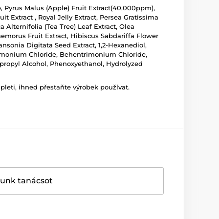
, Pyrus Malus (Apple) Fruit Extract(40,000ppm),
t Extract , Royal Jelly Extract, Persea Gratissima
Alternifolia (Tea Tree) Leaf Extract, Olea
aemorus Fruit Extract, Hibiscus Sabdariffa Flower
dansonia Digitata Seed Extract, 1,2-Hexanediol,
artrimonium Chloride, Behentrimonium Chloride,
propyl Alcohol, Phenoxyethanol, Hydrolyzed
leti, ihned přestaňte výrobek používat.
dunk tanácsot