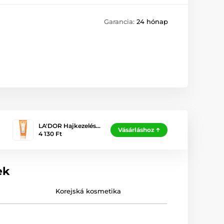
Garancia:
24 hónap
LA'DOR Hajkezelés…
Vásárláshoz
4 130 Ft
ek
Korejská kosmetika