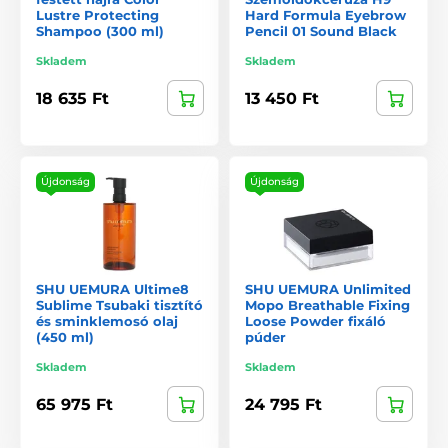
Lustre Protecting
Hard Formula Eyebrow
Shampoo (300 ml)
Pencil 01 Sound Black
Skladem
Skladem
18 635 Ft
13 450 Ft
Újdonság
Újdonság
SHU UEMURA Ultime8
SHU UEMURA Unlimited
Sublime Tsubaki tisztító
Mopo Breathable Fixing
és sminklemosó olaj
Loose Powder fixáló
(450 ml)
púder
Skladem
Skladem
65 975 Ft
24 795 Ft