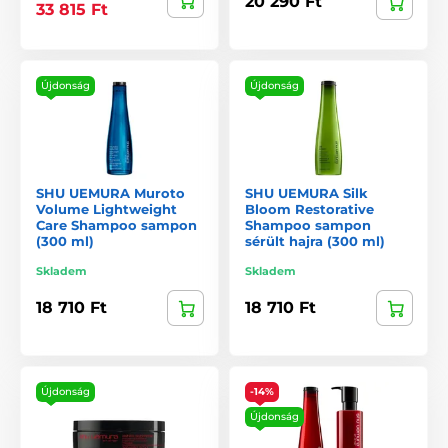
20 290 Ft
33 815 Ft
Újdonság
Újdonság
SHU UEMURA Muroto
SHU UEMURA Silk
Volume Lightweight
Bloom Restorative
Care Shampoo sampon
Shampoo sampon
(300 ml)
sérült hajra (300 ml)
Skladem
Skladem
18 710 Ft
18 710 Ft
Újdonság
-14%
Újdonság