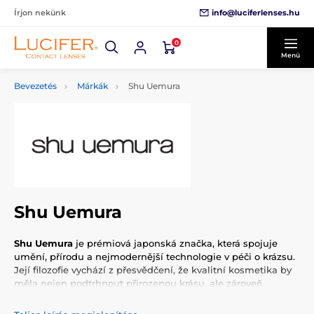
info@luciferlenses.hu
Írjon nekünk
0
Menü
Bevezetés
Márkák
Shu Uemura
Shu Uemura
Shu Uemura
je prémiová japonská značka, která spojuje
umění, přírodu a nejmodernější technologie v péči o krázsu.
Její filozofie vychází z přesvědčení, že kvalitní kosmetika by
měla nejen podtrhnout přirozenou krásu, ale zároveň
pečovat o pleť i vlasy.