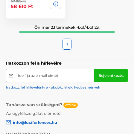
67 025 Ft
58 610 Ft
Ön már 23 termékek -ból/-ből 23.
1
Iratkozzon fel a hírlevélre
Ide írja az e-mail címét
Bejelentkezés
Iratkozz fel hírlevelünkre - akciók, hírek, kedvezmények
Tanácsra van szükséged?
offline
Az ügyfélszolgálat elérhető
info@luciferlenses.hu