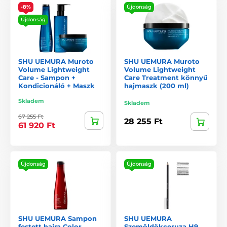
-8%
Újdonság
Újdonság
SHU UEMURA Muroto
SHU UEMURA Muroto
Volume Lightweight
Volume Lightweight
Care - Sampon +
Care Treatment könnyű
Kondicionáló + Maszk
hajmaszk (200 ml)
Skladem
Skladem
67 255 Ft
28 255 Ft
61 920 Ft
Újdonság
Újdonság
SHU UEMURA Sampon
SHU UEMURA
festett hajra Color
Szemöldökceruza H9