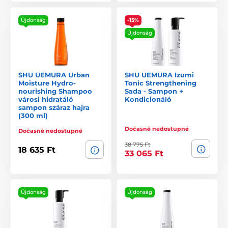
Újdonság
-15%
Újdonság
SHU UEMURA Urban
SHU UEMURA Izumi
Moisture Hydro-
Tonic Strengthening
nourishing Shampoo
Sada - Sampon +
városi hidratáló
Kondicionáló
sampon száraz hajra
(300 ml)
Dočasně nedostupné
Dočasně nedostupné
38 775 Ft
18 635 Ft
33 065 Ft
Újdonság
Újdonság