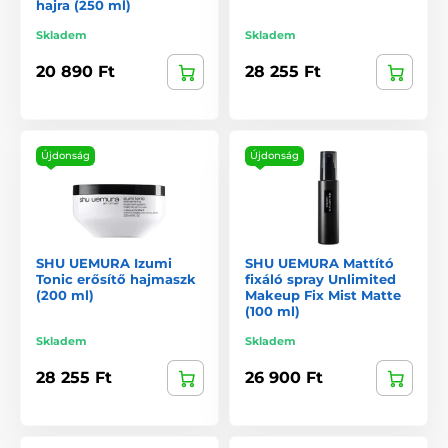
hajra (250 ml)
Skladem
Skladem
20 890 Ft
28 255 Ft
Újdonság
Újdonság
SHU UEMURA Izumi
SHU UEMURA Mattító
Tonic erősítő hajmaszk
fixáló spray Unlimited
(200 ml)
Makeup Fix Mist Matte
(100 ml)
Skladem
Skladem
28 255 Ft
26 900 Ft