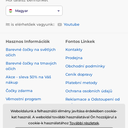
Hol találsz bennünket
Magyar
Itt is elérhetőek vagyunk::
Youtube
Hasznos Információk
Fontos Linkek
Barevné čočky na světlých
Kontakty
očích
Prodejna
Barevné čočky na tmavých
Obchodní podmínky
očích
Ceník dopravy
Akce - sleva 50% na Váš
nákup
Platební metody
Čočky zdarma
Ochrana osobních údajů
Věrnostní program
Reklamace a Odstoupení od
smlouvy
Jak pečovat o čočky
Weboldalunk a felhasználói élmény javítása érdekében cookie-
Virtuální zrcadlo
kat használ. A weboldal további használatával Ön hozzájárul a
cookie-k használatához
További részletek
.
Blog