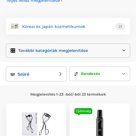
Teljes leírás megjelenítése
›
Za značkou stojí legendární japonský vizážista
Shu Uemura
,
který své zkušenosti získával mimo jiné v Hollywoodu. V roce
1967
založil kosmetickou společnost
Japan Makeup Center
,
která se později přejmenovala na
Shu Uemura Cosmetics
.
Tento rok je považován za oficiální vznik značky Shu Uemura.
Koreai és japán kozmetikumok
23
Díky inovativním produktům, preciznímu zpracování a
důrazu na kvalitu se značka během několika desetiletí
zařadila mezi
nejuznávanější japonské kosmetické značky
na světě.
További kategóriák megjelenítése
Dnes je Shu Uemura známá
nejen
luxusní vlasovou
kosmetikou Shu
Uemura Art of Hair
, ale také širokou
nabídkou
dekorativní kosmetiky a péče o pleť.
Sortiment
Rendezés
Szűrő
zahrnuje ikonické čisticí oleje, make-upy, podkladové báze,
pudry, rtěnky, oční stíny, řasenky, tužky na oči i obočí, štětce
a další profesionální kosmetické doplňky.
Megjelenítés 1-23 -ból/-ből 23 termékek
Mezi nejikoničtější produkty značky patří
kleštičky na řasy
Shu Uemura
, které jsou již řadu let považovány za jedny z
nejlepších na světě. Díky ergonomickému tvaru a
Újdonság
preciznímu zpracování vytvoří přirozeně natočené řasy bez
jejich lámání či poškození a jsou oblíbené mezi
profesionálními vizážisty i milovníky make-upu. Získaly řadu
ocenění a staly se symbolem celé značky.