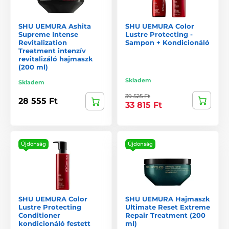
SHU UEMURA Ashita
SHU UEMURA Color
Supreme Intense
Lustre Protecting -
Revitalization
Sampon + Kondicionáló
Treatment intenzív
revitalizáló hajmaszk
(200 ml)
Skladem
Skladem
39 525 Ft
28 555 Ft
33 815 Ft
Újdonság
Újdonság
SHU UEMURA Color
SHU UEMURA Hajmaszk
Lustre Protecting
Ultimate Reset Extreme
Conditioner
Repair Treatment (200
kondicionáló festett
ml)