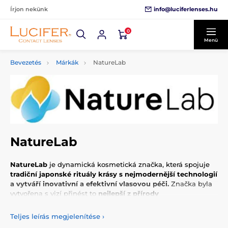
info@luciferlenses.hu
Írjon nekünk
0
Menü
Bevezetés
Márkák
NatureLab
NatureLab
NatureLab
je dynamická kosmetická značka, která spojuje
tradiční japonské rituály krásy s nejmodernější technologií
a vytváří inovativní a efektivní vlasovou péči.
Značka byla
vytvořena s vizí přinést to
nejlepší z přírody
prostřednictvím čistých, cenově dostupných a vysoce
výkonných produktů.
Teljes leírás megjelenítése
›