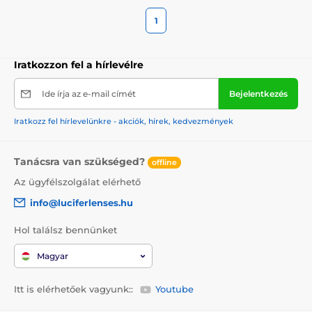
1
Iratkozzon fel a hírlevélre
Ide írja az e-mail címét
Bejelentkezés
Iratkozz fel hírlevelünkre - akciók, hírek, kedvezmények
Tanácsra van szükséged?
offline
Az ügyfélszolgálat elérhető
info@luciferlenses.hu
Hol találsz bennünket
Magyar
Itt is elérhetőek vagyunk::
Youtube