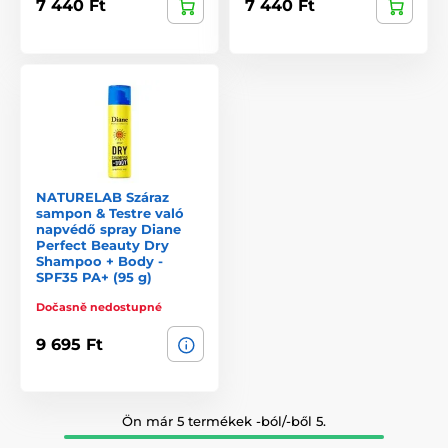
7 440 Ft
7 440 Ft
NATURELAB Száraz
sampon & Testre való
napvédő spray Diane
Perfect Beauty Dry
Shampoo + Body -
SPF35 PA+ (95 g)
Dočasně nedostupné
9 695 Ft
Ön már 5 termékek -ból/-ből 5.