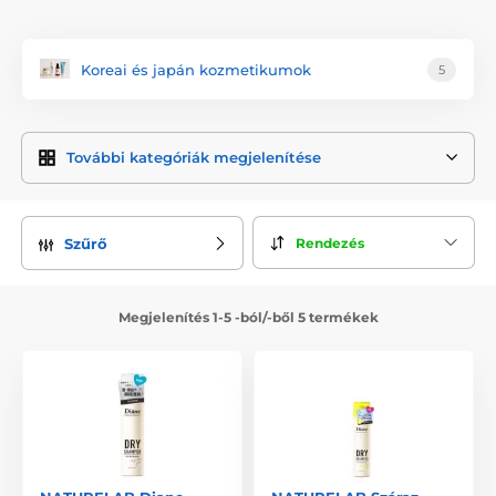
NatureLab byla inspirována hlubokým oceněním Takagi pro
japonskou krásu, umění a přírodu. Cílem bylo harmonizovat
tyto tradiční prvky s moderními vědeckými pokroky. Tato
filozofie vedla k vytvoření
unikátní řady produktů péče o
Koreai és japán kozmetikumok
5
vlasy, které se zaměřují na zdraví pokožky hlavy jako
základ pro krásné vlasy.
NatureLab nabízí
řadu produktů navržených k řešení
További kategóriák megjelenítése
různých problémů s vlasy, včetně péče o pokožku hlavy,
objemu, kontroly poškození a lesku.
NatureLab se
zavazuje vytvářet čisté, výkonné formule,
Rendezés
Szűrő
které jsou
bez škodlivých chemikálií.
Značka využívá
pokročilý výzkum a vysoce kvalitní přírodní ingredience k
vývoji produktů, které jsou nejen účinné, ale také šetrné k
životnímu prostředí. Tento závazek učinil z NatureLab
Megjelenítés 1-5 -ból/-ből 5 termékek
respektovanou značku v oblasti čisté krásy.
NatureLab představuje dokonalé spojení tradiční moudrosti
krásy a moderní vědecké inovace, což ji činí vynikající
značkou v oblasti péče o vlasy.