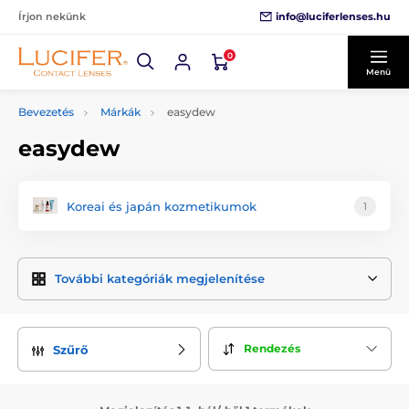
info@luciferlenses.hu
Írjon nekünk
0
Menü
Bevezetés
Márkák
easydew
easydew
Koreai és japán kozmetikumok
1
További kategóriák megjelenítése
Rendezés
Szűrő