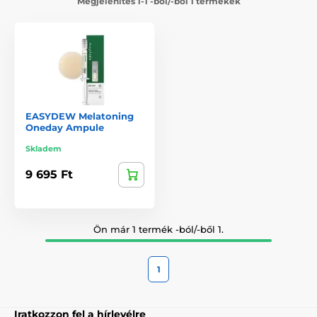
Megjelenítés 1-1 -ból/-ből 1 termékek
EASYDEW Melatoning
Oneday Ampule
Skladem
9 695 Ft
Ön már 1 termék -ból/-ből 1.
1
Iratkozzon fel a hírlevélre