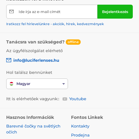
Ide írja az e-mail címét
Bejelentkezés
Iratkozz fel hírlevelünkre - akciók, hírek, kedvezmények
Tanácsra van szükséged?
offline
Az ügyfélszolgálat elérhető
info@luciferlenses.hu
Hol találsz bennünket
Magyar
Itt is elérhetőek vagyunk::
Youtube
Hasznos Információk
Fontos Linkek
Barevné čočky na světlých
Kontakty
očích
Prodejna