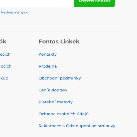
Bejelentkezés
rek, kedvezmények
ók
Fontos Linkek
 očích
Kontakty
 očích
Prodejna
ákup
Obchodní podmínky
Ceník dopravy
Platební metody
Ochrana osobních údajů
Reklamace a Odstoupení od smlouvy