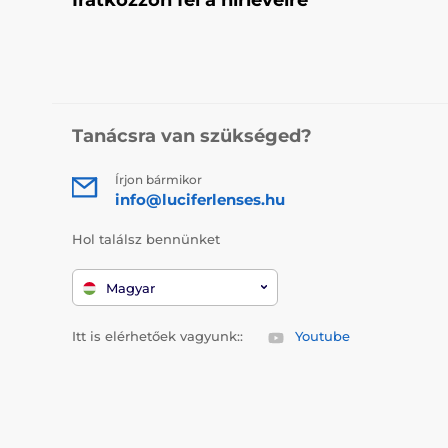
Tanácsra van szükséged?
Írjon bármikor
info@luciferlenses.hu
Hol találsz bennünket
Magyar
Itt is elérhetőek vagyunk::
Youtube