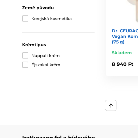
A Dr. Ceuracle a koreai biotechnológia és a természete
Země původu
Korejská kosmetika
Dr. CEURAC
Vegan Kom
(75 g)
Krémtípus
Skladem
Nappali krém
8 940 Ft
Éjszakai krém
Iratkozzon fel a hírlevélre