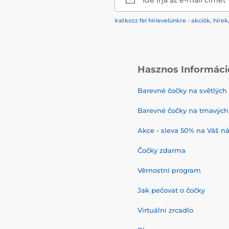
Iratkozz fel hírlevelünkre - akciók, hí
Hasznos Informáci
Barevné čočky na světlých
Barevné čočky na tmavých
Akce - sleva 50% na Váš n
Čočky zdarma
Věrnostní program
Jak pečovat o čočky
Virtuální zrcadlo