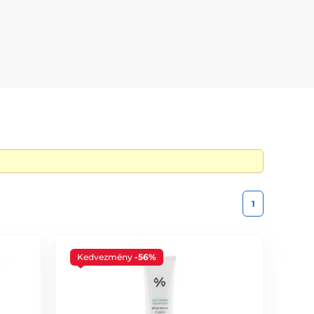
lják az irritáló anyagokat, és fenntartható csomagolást
tatja az irritált bőrt, hidratál, és helyreállítja a bőr
ségesíti a bőrtónust, csökkenti a bőrpírt és védi a bőrt.
savval. Hosszú távú hidratálást nyújt, még meleg időben
 ki a bőrt, miközben tisztít és nyugtat.
1
Kedvezmény
-56%