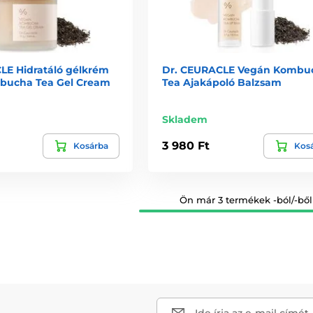
s bőrápolás tökéletes egyensúlyát kínálja.
LE Hidratáló gélkrém
Dr. CEURACLE Vegán Kombu
bucha Tea Gel Cream
Tea Ajakápoló Balzsam
Skladem
3 980 Ft
Kosárba
Kos
Ön már 3 termékek -ból/-ből 
Ide írja az e-mail címét