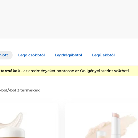
ly. Formuláik klinikailag igazolt összetevőkből állnak, minimalizá
rhetővé tegyék a gyógyító ápolást, kompromisszumok nélkül.
rált szérum centella asiatica-val, hialuronsavval és panthenollal. Nyug
rum 33% propolisz kivonattal, C-vitaminnal és antioxidánsokkal. Egy
nlott
Legolcsóbbtól
Legdrágábbtól
Legújabbtól
Hidrogél krém tengeri ásványi anyagokkal, szkvalánnal és hialuron
3 termékek
- az eredményeket pontosan az Ön igényei szerint szűrheti.
es tisztító gél 5,5-ös pH-val és teafa kivonattal, amely nem szárítja
 -ból/-ből 3 termékek
vőkkel
ja