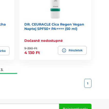
cha
DR. CEURACLE Cica Regen Vegan
Naptej SPF50+ PA++++ (50 ml)
Dočasně nedostupné
9 390 Ft
Részletek
árba
4 130 Ft
3.
1