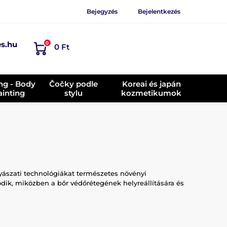
Bejegyzés
Bejelentkezés
es.hu
0
0 Ft
ing - Body
Čočky podle
Koreai és japán
ainting
stylu
kozmetikumok
gyászati technológiákat természetes növényi
dik, miközben a bőr védőrétegének helyreállítására és