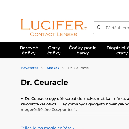
Például ter
Barevné
Crazy
Čočky podle
Dioptrick
čočky
čočky
barvy
crazy
Bevezetés
Márkák
Dr. Ceuracle
Dr. Ceuracle
A Dr. Ceuracle egy dél-koreai dermokozmetikai márka, am
kivonatokkal ötvözi. Hagyományos gyógyító növényekből,
megerősítésére összpontosít.
A márka filozófiája
Teljes leírás megjelenítése
›