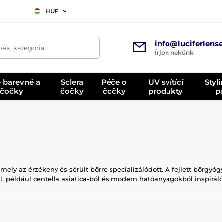
HUF
info@luciferlens
mék, kategória
Írjon nekünk
é barevné a
Sclera
Péče o
UV svítící
Styl
 čočky
čočky
čočky
produkty
p
ely az érzékeny és sérült bőrre specializálódott. A fejlett bőrgyó
 például centella asiatica-ból és modern hatóanyagokból inspiráló