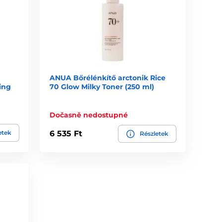
ANUA Bőrélénkítő arctonik Rice
ing
70 Glow Milky Toner (250 ml)
Dočasně nedostupné
etek
6 535 Ft
Részletek