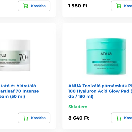
1 580 Ft
Kosárba
Kos
ató és hidratáló
ANUA Tonizáló párnácskák 
artleaf 70 Intense
100 Hyaluron Acid Glow Pad 
eam (50 ml)
db / 180 ml)
Skladem
8 640 Ft
Kosárba
Kos