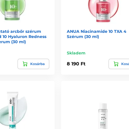
ató arcbőr szérum
ANUA Niacinamide 10 TXA 4
d 10 Hyaluron Redness
Szérum (30 ml)
erum (30 ml)
Skladem
8 190 Ft
Kosárba
Kos