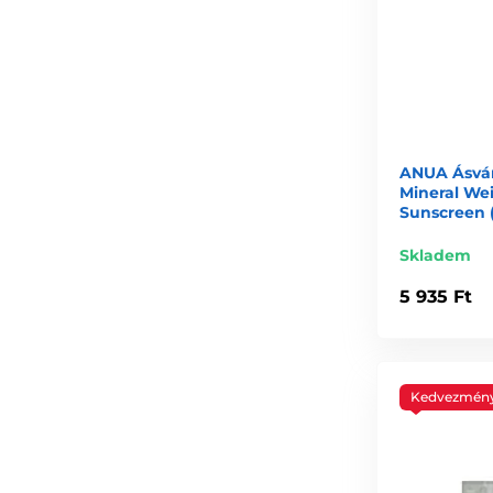
ANUA Ásván
Mineral Wei
Sunscreen 
Skladem
5 935 Ft
Kedvezmén