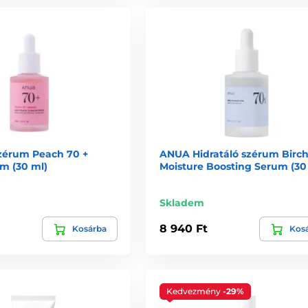
zérum Peach 70 +
ANUA Hidratáló szérum Birch
m (30 ml)
Moisture Boosting Serum (30
Skladem
8 940 Ft
Kosárba
Kos
Kedvezmény
-29%