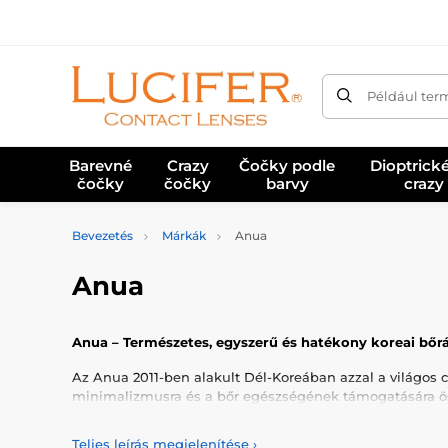
Például ter
Barevné
Crazy
Čočky podle
Dioptrick
čočky
čočky
barvy
crazy
Bevezetés
Márkák
Anua
Anua
Anua – Természetes, egyszerű és hatékony koreai bőr
Az Anua 2011-ben alakult Dél-Koreában azzal a világos c
minimalizmusra és a bőr egészségének támogatására ös
A koreai kozmetikumok világszerte egyre népszerűbbé v
Teljes leírás megjelenítése
›