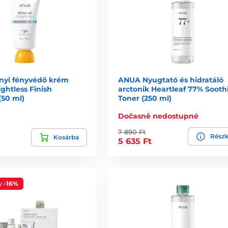
yi fényvédő krém
ANUA Nyugtató és hidratáló
ghtless Finish
arctonik Heartleaf 77% Sooth
(50 ml)
Toner (250 ml)
Dočasně nedostupné
7 890 Ft
Részl
Kosárba
5 635 Ft
y
-16%