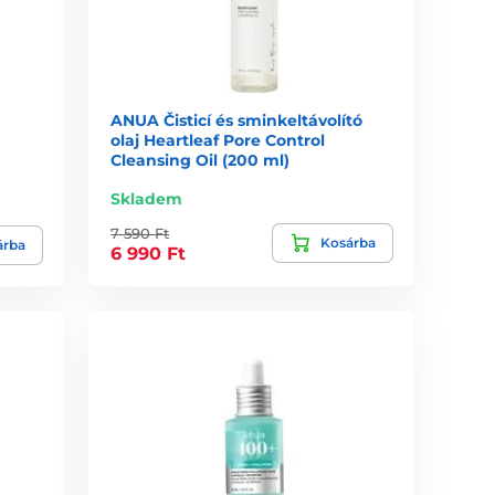
ANUA Čisticí és sminkeltávolító
olaj Heartleaf Pore Control
Cleansing Oil (200 ml)
Skladem
7 590 Ft
Kosárba
árba
6 990 Ft