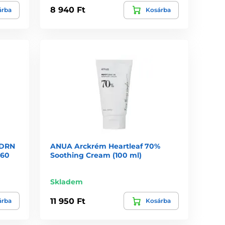
8 940 Ft
árba
Kosárba
PDRN
ANUA Arckrém Heartleaf 70%
(60
Soothing Cream (100 ml)
Skladem
11 950 Ft
árba
Kosárba