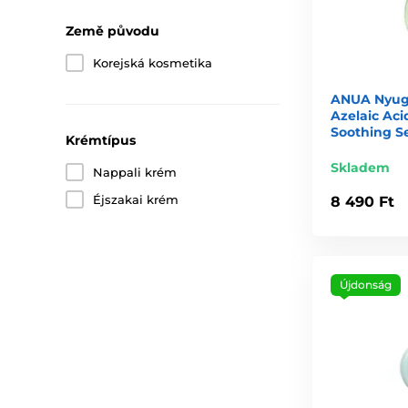
Fedezd fel a koreai szépségápolás titkát az Anuával!
Země původu
Korejská kosmetika
ANUA Nyugt
Azelaic Aci
Soothing S
Krémtípus
Skladem
Nappali krém
Éjszakai krém
8 490 Ft
Újdonság