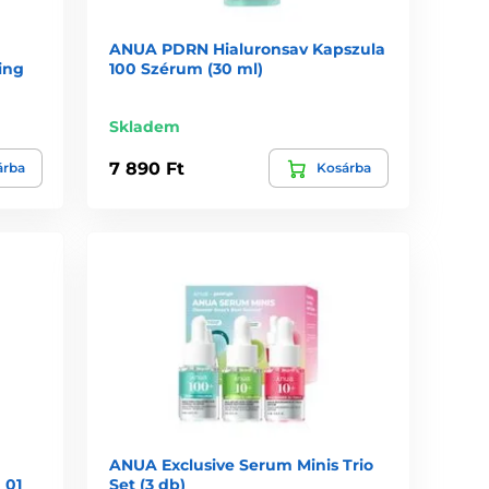
ANUA PDRN Hialuronsav Kapszula
ing
100 Szérum (30 ml)
Skladem
7 890 Ft
árba
Kosárba
ANUA Exclusive Serum Minis Trio
 01
Set (3 db)