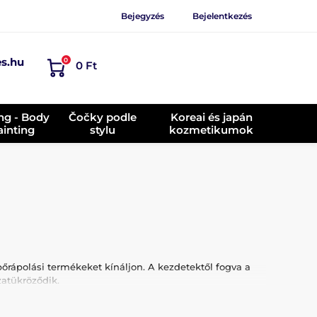
Bejegyzés
Bejelentkezés
es.hu
0
0 Ft
ing - Body
Čočky podle
Koreai és japán
ainting
stylu
kozmetikumok
őrápolási termékeket kínáljon. A kezdetektől fogva a
atükröződik.
a létrehozni, amely egyszerű, megfizethető és