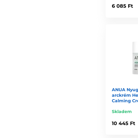
6 085 Ft
ANUA Nyugt
arckrém He
Calming Cr
Skladem
10 445 Ft