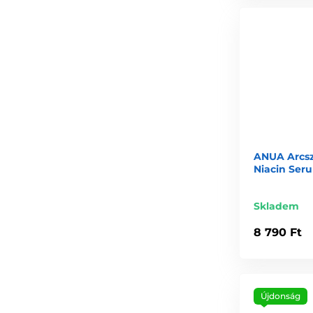
ANUA Arcs
Niacin Seru
Skladem
8 790 Ft
Újdonság