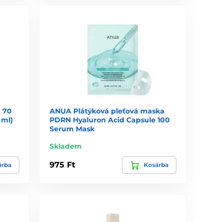
 70
ANUA Plátýková pleťová maska
 ml)
PDRN Hyaluron Acid Capsule 100
Serum Mask
Skladem
975 Ft
árba
Kosárba