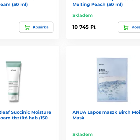
ream (50 ml)
Melting Peach (50 ml)
Skladem
10 745 Ft
Kosárba
Kos
leaf Succinic Moisture
ANUA Lapos maszk Birch Moi
oam tisztító hab (150
Mask
Skladem