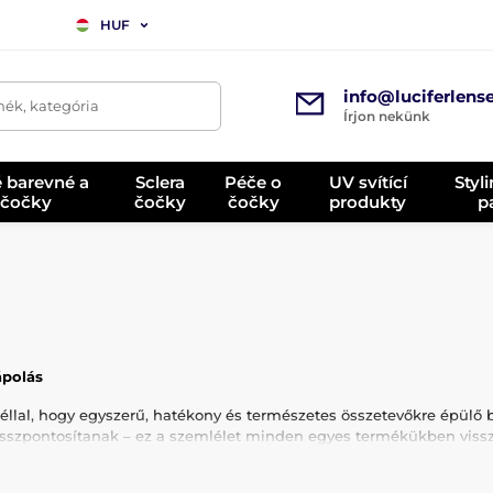
HUF
info@luciferlens
mék, kategória
Írjon nekünk
é barevné a
Sclera
Péče o
UV svítící
Styl
 čočky
čočky
čočky
produkty
p
ápolás
éllal, hogy egyszerű, hatékony és természetes összetevőkre épülő b
szpontosítanak – ez a szemlélet minden egyes termékükben vissz
álásának időszakában az Anua alapítói olyan márkát szerettek voln