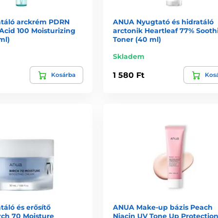
táló arckrém PDRN
ANUA Nyugtató és hidratáló
Acid 100 Moisturizing
arctonik Heartleaf 77% Sooth
ml)
Toner (40 ml)
Skladem
1 580 Ft
Kosárba
Kos
áló és erősítő
ANUA Make-up bázis Peach
rch 70 Moisture
Niacin UV Tone Up Protection