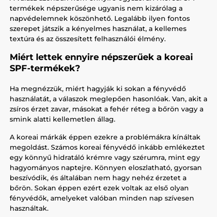
termékek népszerűsége ugyanis nem kizárólag a
napvédelemnek köszönhető. Legalább ilyen fontos
szerepet játszik a kényelmes használat, a kellemes
textúra és az összesített felhasználói élmény.
Miért lettek ennyire népszerűek a koreai
SPF-termékek?
Ha megnézzük, miért hagyják ki sokan a fényvédő
használatát, a válaszok meglepően hasonlóak. Van, akit a
zsíros érzet zavar, másokat a fehér réteg a bőrön vagy a
smink alatti kellemetlen állag.
A koreai márkák éppen ezekre a problémákra kínáltak
megoldást. Számos koreai fényvédő inkább emlékeztet
egy könnyű hidratáló krémre vagy szérumra, mint egy
hagyományos naptejre. Könnyen eloszlatható, gyorsan
beszívódik, és általában nem hagy nehéz érzetet a
bőrön. Sokan éppen ezért ezek voltak az első olyan
fényvédők, amelyeket valóban minden nap szívesen
használtak.