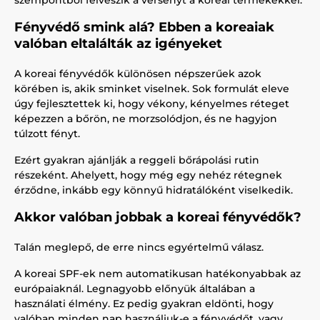
szempontból felveszik a versenyt a koreai termékekkel.
Fényvédő smink alá? Ebben a koreaiak
valóban eltalálták az igényeket
A koreai fényvédők különösen népszerűek azok
körében is, akik sminket viselnek. Sok formulát eleve
úgy fejlesztettek ki, hogy vékony, kényelmes réteget
képezzen a bőrön, ne morzsolódjon, és ne hagyjon
túlzott fényt.
Ezért gyakran ajánlják a reggeli bőrápolási rutin
részeként. Ahelyett, hogy még egy nehéz rétegnek
érződne, inkább egy könnyű hidratálóként viselkedik.
Akkor valóban jobbak a koreai fényvédők?
Talán meglepő, de erre nincs egyértelmű válasz.
A koreai SPF-ek nem automatikusan hatékonyabbak az
európaiaknál. Legnagyobb előnyük általában a
használati élmény. Ez pedig gyakran eldönti, hogy
valóban minden nap használjuk-e a fényvédőt, vagy