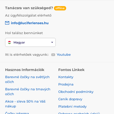
Tanácsra van szükséged?
offline
Az ügyfélszolgálat elérhető
info@luciferlenses.hu
Hol találsz bennünket
Magyar
Itt is elérhetőek vagyunk::
Youtube
Hasznos Információk
Fontos Linkek
Barevné čočky na světlých
Kontakty
očích
Prodejna
Barevné čočky na tmavých
Obchodní podmínky
očích
Ceník dopravy
Akce - sleva 50% na Váš
nákup
Platební metody
Čočky zdarma
Ochrana osobních údajů