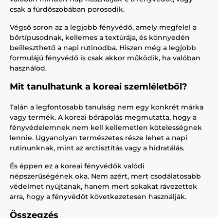
csak a fürdőszobában porosodik.
Végső soron az a legjobb fényvédő, amely megfelel a
bőrtípusodnak, kellemes a textúrája, és könnyedén
beilleszthető a napi rutinodba. Hiszen még a legjobb
formulájú fényvédő is csak akkor működik, ha valóban
használod.
Mit tanulhatunk a koreai szemléletből?
Talán a legfontosabb tanulság nem egy konkrét márka
vagy termék. A koreai bőrápolás megmutatta, hogy a
fényvédelemnek nem kell kellemetlen kötelességnek
lennie. Ugyanolyan természetes része lehet a napi
rutinunknak, mint az arctisztítás vagy a hidratálás.
És éppen ez a koreai fényvédők valódi
népszerűségének oka. Nem azért, mert csodálatosabb
védelmet nyújtanak, hanem mert sokakat rávezettek
arra, hogy a fényvédőt következetesen használják.
Összegzés