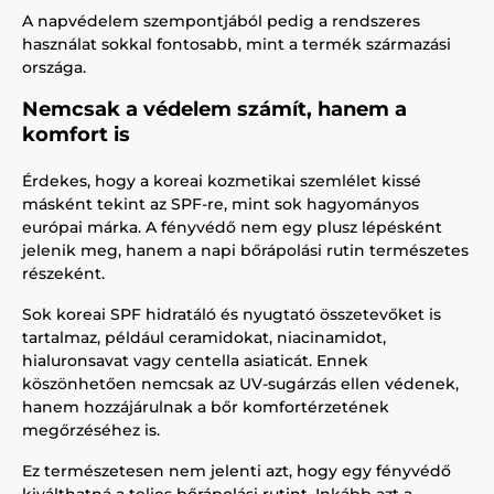
A napvédelem szempontjából pedig a rendszeres
használat sokkal fontosabb, mint a termék származási
országa.
Nemcsak a védelem számít, hanem a
komfort is
Érdekes, hogy a koreai kozmetikai szemlélet kissé
másként tekint az SPF-re, mint sok hagyományos
európai márka. A fényvédő nem egy plusz lépésként
jelenik meg, hanem a napi bőrápolási rutin természetes
részeként.
Sok koreai SPF hidratáló és nyugtató összetevőket is
tartalmaz, például ceramidokat, niacinamidot,
hialuronsavat vagy centella asiaticát. Ennek
köszönhetően nemcsak az UV-sugárzás ellen védenek,
hanem hozzájárulnak a bőr komfortérzetének
megőrzéséhez is.
Ez természetesen nem jelenti azt, hogy egy fényvédő