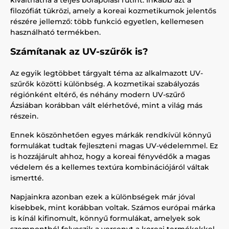
kiválthatná a teljes bőrápolási rutint. Inkább azt a
filozófiát tükrözi, amely a koreai kozmetikumok jelentős
részére jellemző: több funkció egyetlen, kellemesen
használható termékben.
Számítanak az UV-szűrők is?
Az egyik legtöbbet tárgyalt téma az alkalmazott UV-
szűrők közötti különbség. A kozmetikai szabályozás
régiónként eltérő, és néhány modern UV-szűrő
Ázsiában korábban vált elérhetővé, mint a világ más
részein.
Ennek köszönhetően egyes márkák rendkívül könnyű
formulákat tudtak fejleszteni magas UV-védelemmel. Ez
is hozzájárult ahhoz, hogy a koreai fényvédők a magas
védelem és a kellemes textúra kombinációjáról váltak
ismertté.
Napjainkra azonban ezek a különbségek már jóval
kisebbek, mint korábban voltak. Számos európai márka
is kínál kifinomult, könnyű formulákat, amelyek sok