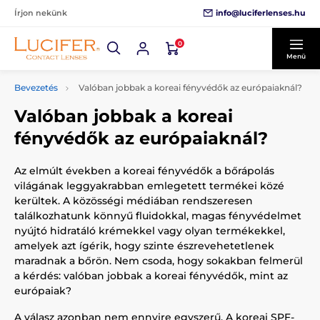
info@luciferlenses.hu
Írjon nekünk
0
Menü
Bevezetés
Valóban jobbak a koreai fényvédők az európaiaknál?
Valóban jobbak a koreai
fényvédők az európaiaknál?
Az elmúlt években a koreai fényvédők a bőrápolás
világának leggyakrabban emlegetett termékei közé
kerültek. A közösségi médiában rendszeresen
találkozhatunk könnyű fluidokkal, magas fényvédelmet
nyújtó hidratáló krémekkel vagy olyan termékekkel,
amelyek azt ígérik, hogy szinte észrevehetetlenek
maradnak a bőrön. Nem csoda, hogy sokakban felmerül
a kérdés: valóban jobbak a koreai fényvédők, mint az
európaiak?
A válasz azonban nem ennyire egyszerű. A koreai SPF-