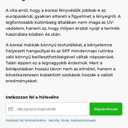
A vita arról, hogy a koreai fényvédők jobbak-e az
európaiaknál, gyakran eltereli a figyelmet a lényegről. A
legfontosabb különbség általában nem maga az UV-
védelem, hanem az, hogy milyen érzést nyújt a termék
használata közben és után.
A koreai márkák könnyű textúráikkal, a kényelemre
helyezett hangsúllyal és az SPF mindennapi rutinba
való könnyű beilleszthetőségével váltak népszerűvé.
Talán éppen ez a legnagyobb érdemük. Mert a
bőrápolásban hosszú távon nem az elmélet, hanem a
következetesen kialakított szokások hozzák a valódi
eredményeket.
Iratkozzon fel a hírlevélre
Ide írja az e-mail címét
Bejelentkezés
Iratkozz fel hírlevelünkre - akciók, hírek, kedvezmények