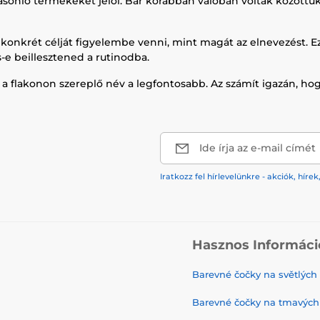
hasonló termékeket jelöl. Bár korábban valóban voltak között
 konkrét célját figyelembe venni, mint magát az elnevezést. 
e beillesztened a rutinodba.
m a flakonon szereplő név a legfontosabb. Az számít igazán, h
Ide írja az e-mail címét
Iratkozz fel hírlevelünkre - akciók, hí
Hasznos Informáci
Barevné čočky na světlých
Barevné čočky na tmavých