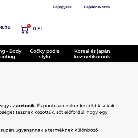
Bejegyzés
Bejelentkezés
es.hu
0
0 Ft
ing - Body
Čočky podle
Koreai és japán
ainting
stylu
kozmetikumok
agy az
arctonik
. És pontosan ekkor kezdődik sokak
éget tesznek közöttük, sőt előfordul, hogy egy
gy csupán ugyanannak a terméknek különböző