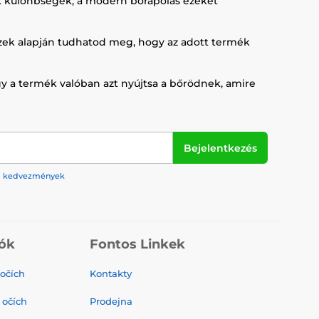
ük különbségek, a modern bőrápolás ezeket
Ezek alapján tudhatod meg, hogy az adott termék
ogy a termék valóban azt nyújtsa a bőrödnek, amire
Bejelentkezés
rek, kedvezmények
ók
Fontos Linkek
 očích
Kontakty
 očích
Prodejna