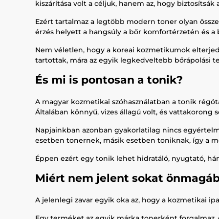
kiszárítása volt a céljuk, hanem az, hogy biztosítsák 
Ezért tartalmaz a legtöbb modern toner olyan összet
érzés helyett a hangsúly a bőr komfortérzetén és 
Nem véletlen, hogy a koreai kozmetikumok elterjed
tartottak, mára az egyik legkedveltebb bőrápolási t
És mi is pontosan a tonik?
A magyar kozmetikai szóhasználatban a tonik régóta i
Általában könnyű, vizes állagú volt, és vattakorong s
Napjainkban azonban gyakorlatilag nincs egyértelm
esetben tonernek, másik esetben toniknak, így a m
Éppen ezért egy tonik lehet hidratáló, nyugtató, há
Miért nem jelent sokat önmagáb
A jelenlegi zavar egyik oka az, hogy a kozmetikai i
Egy terméket az egyik márka tonerként forgalmaz, e