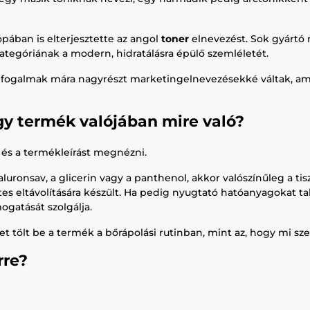
ában is elterjesztette az angol
toner
elnevezést. Sok gyártó 
tegóriának a modern, hidratálásra épülő szemléletét.
fogalmak mára nagyrészt marketingelnevezésekké váltak, am
gy termék valójában mire való?
 és a termékleírást megnézni.
luronsav, a glicerin vagy a panthenol, akkor valószínűleg a tisz
tes eltávolítására készült. Ha pedig nyugtató hatóanyagokat t
ogatását szolgálja.
et tölt be a termék a bőrápolási rutinban, mint az, hogy mi sz
rre?