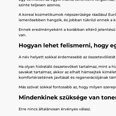
szinte teljesen azonos.
A koreai kozmetikumok népszerűsége ráadásul Európ
ismerősebben hangzik, és jobban tükrözi ennek a ka
Ennek eredményeként a korábban eltérő jelentésű 
van.
Hogyan lehet felismerni, hogy e
A név helyett sokkal érdemesebb az összetevőlistát
Ha olyan hidratáló összetevőket tartalmaz, mint a hia
savakat tartalmaz, akkor az elhalt hámsejtek kíméle
komfortérzetének javítását és regenerációjának tám
Más szóval: sokkal fontosabb az, hogy milyen szerep
Mindenkinek szüksége van tone
Erre nincs általánosan érvényes válasz.