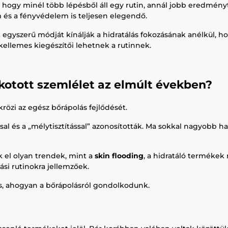
, hogy minél több lépésből áll egy rutin, annál jobb eredmén
m és a fényvédelem is teljesen elegendő.
egyszerű módját kínálják a hidratálás fokozásának anélkül, h
ellemes kiegészítői lehetnek a rutinnek.
lkotott szemlélet az elmúlt években?
krözi az egész bőrápolás fejlődését.
sal és a „mélytisztítással” azonosították. Ma sokkal nagyobb h
 el olyan trendek, mint a
skin flooding
, a hidratáló termékek
ási rutinokra jellemzőek.
, ahogyan a bőrápolásról gondolkodunk.