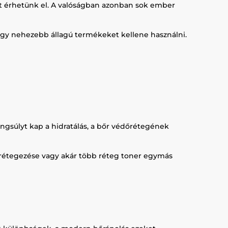
yt érhetünk el. A valóságban azonban sok ember
ogy nehezebb állagú termékeket kellene használni.
angsúlyt kap a hidratálás, a bőr védőrétegének
 rétegezése vagy akár több réteg toner egymás