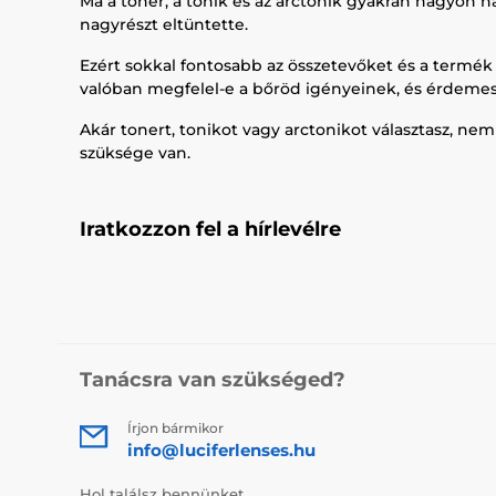
Ma a toner, a tonik és az arctonik gyakran nagyon 
nagyrészt eltüntette.
Ezért sokkal fontosabb az összetevőket és a termék
valóban megfelel-e a bőröd igényeinek, és érdemes-
Akár tonert, tonikot vagy arctonikot választasz, ne
szüksége van.
Iratkozzon fel a hírlevélre
Tanácsra van szükséged?
Írjon bármikor
info@luciferlenses.hu
Hol találsz bennünket