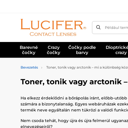
Például ter
Barevné
Crazy
Čočky podle
Dioptrick
čočky
čočky
barvy
crazy
Bevezetés
Toner, tonik vagy arctonik – mi a különbség kö
Toner, tonik vagy arctonik 
Ha elkezz érdeklődni a bőrápolás iránt, előbb-utóbb 
számára a bizonytalanság. Egyes webáruházak ezeke
termék neve egyáltalán nem tükrözi a valódi funkció
Nem csoda tehát, hogy újra és újra felmerül ugyan
elnevezéseiről?