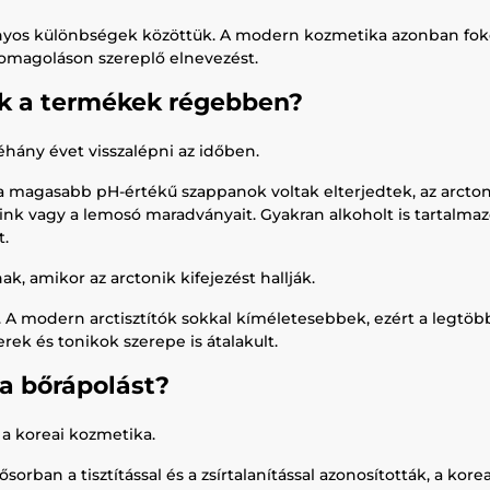
onyos különbségek közöttük. A modern kozmetika azonban fok
csomagoláson szereplő elnevezést.
ek a termékek régebben?
hány évet visszalépni az időben.
a magasabb pH-értékű szappanok voltak elterjedtek, az arctoni
nk vagy a lemosó maradványait. Gyakran alkoholt is tartalmazot
t.
, amikor az arctonik kifejezést hallják.
. A modern arctisztítók sokkal kíméletesebbek, ezért a legtö
erek és tonikok szerepe is átalakult.
a bőrápolást?
a koreai kozmetika.
rban a tisztítással és a zsírtalanítással azonosították, a kor