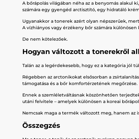
A bőrápolás világában néha az a benyomás alakul ki
számára egy gyengéd arctisztító, egy hidratáló kré
Ugyanakkor a tonerek azért olyan népszerűek, mert 
A vízhiányos vagy érzékeny bőr számára különösen k
De nem kötelezőek.
Hogyan változott a tonerekről a
Talán az a legérdekesebb, hogy ez a kategória jól tü
Régebben az arctonikokat elsősorban a zsírtalanítás
támogatása és a bőr komfortérzetének megőrzése.
Ennek a szemléletváltásnak köszönhetően terjedtek
utáni felvitele – amelyek különösen a koreai bőrápol
Nemcsak maga a termék változott meg, hanem az is
Összegzés