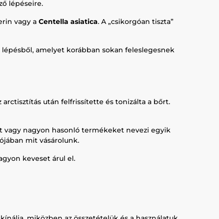
ző lépéseire.
erin vagy a
Centella asiatica
. A „csikorgóan tiszta”
n lépésből, amelyet korábban sokan feleslegesnek
isztítás után felfrissítette és tonizálta a bőrt.
at vagy nagyon hasonló termékeket nevezi egyik
ójában mit vásárolunk.
gyon keveset árul el.
ínálja, miközben az összetételük és a használatuk