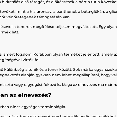
a hidratálás első rétegét, és előkészítsék a bőrt a rutin követke
evőket, mint a hialuronsav, a panthenol, a béta-glükán, a glic
a bőr védőrétegének támogatásán van.
ésével a tonerek megítélése teljesen megváltozott. Egy olya
ermék lett.
smert fogalom. Korábban olyan terméket jelentett, amely az arct
egítségével vitték fel.
ű különbség a tonik és a toner között. Sok márka ugyanazok
egnevezés alapján gyakran nem lehet megállapítani, hogy val
mlasztó vagy ragyogást fokozó is. Maga az elnevezés ma már na
an az elnevezés?
parban nincs egységes terminológia.
gy másik toniknak nevezi, egy harmadik pedig arctonikként k