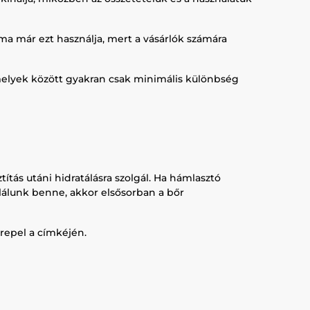
ma már ezt használja, mert a vásárlók számára
elyek között gyakran csak minimális különbség
títás utáni hidratálásra szolgál. Ha hámlasztó
alálunk benne, akkor elsősorban a bőr
erepel a címkéjén.