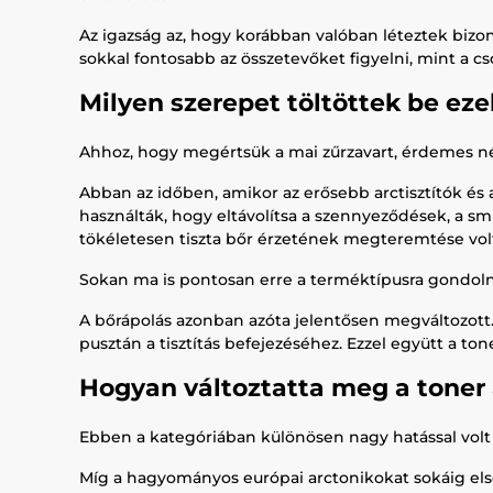
Az igazság az, hogy korábban valóban léteztek biz
sokkal fontosabb az összetevőket figyelni, mint a 
Milyen szerepet töltöttek be ez
Ahhoz, hogy megértsük a mai zűrzavart, érdemes né
Abban az időben, amikor az erősebb arctisztítók és 
használták, hogy eltávolítsa a szennyeződések, a smi
tökéletesen tiszta bőr érzetének megteremtése vol
Sokan ma is pontosan erre a terméktípusra gondolnak
A bőrápolás azonban azóta jelentősen megváltozott
pusztán a tisztítás befejezéséhez. Ezzel együtt a ton
Hogyan változtatta meg a toner 
Ebben a kategóriában különösen nagy hatással volt 
Míg a hagyományos európai arctonikokat sokáig elsőso