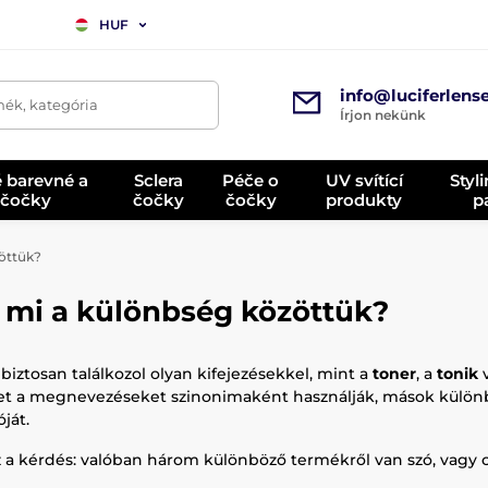
HUF
info@luciferlens
mék, kategória
Írjon nekünk
é barevné a
Sclera
Péče o
UV svítící
Styl
 čočky
čočky
čočky
produkty
p
zöttük?
– mi a különbség közöttük?
biztosan találkozol olyan kifejezésekkel, mint a
toner
, a
tonik
v
t a megnevezéseket szinonimaként használják, mások különbs
ját.
az a kérdés: valóban három különböző termékről van szó, va