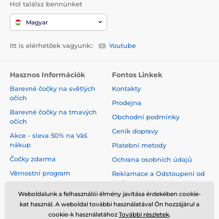
Hol találsz bennünket
Magyar
Itt is elérhetőek vagyunk::
Youtube
Hasznos Információk
Fontos Linkek
Barevné čočky na světlých
Kontakty
očích
Prodejna
Barevné čočky na tmavých
Obchodní podmínky
očích
Ceník dopravy
Akce - sleva 50% na Váš
nákup
Platební metody
Čočky zdarma
Ochrana osobních údajů
Věrnostní program
Reklamace a Odstoupení od
smlouvy
Jak pečovat o čočky
Weboldalunk a felhasználói élmény javítása érdekében cookie-
Virtuální zrcadlo
kat használ. A weboldal további használatával Ön hozzájárul a
cookie-k használatához
További részletek
.
Blog