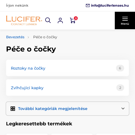
info@luciferlenses.hu
Írjon nekünk
0
Menü
Bevezetés
Péče o čočky
Péče o čočky
Roztoky na čočky
6
Zvlhčující kapky
2
További kategóriák megjelenítése
Legkeresettebb termékek