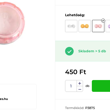
Lehetőség:
Skladem > 5 db
450 Ft
db
es.hu
Termékkód:
P3875