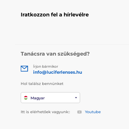
Iratkozzon fel a hírlevélre
Tanácsra van szükséged?
Írjon bármikor
info@luciferlenses.hu
Hol találsz bennünket
Magyar
Itt is elérhetőek vagyunk::
Youtube