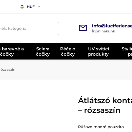
HUF
info@luciferlens
mék, kategória
Írjon nekünk
é barevné a
Sclera
Péče o
UV svítící
Styl
 čočky
čočky
čočky
produkty
p
rózsaszín
Átlátszó kont
– rózsaszín
Růžovo modré pouzdro