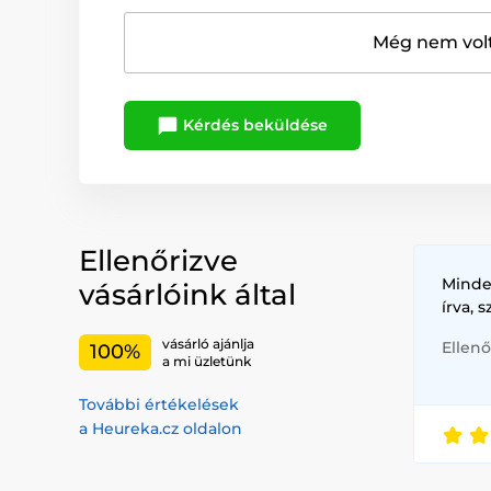
Még nem volt
Kérdés beküldése
Ellenőrizve
Minde
vásárlóink által
írva, 
vásárló ajánlja
Ellenő
100%
a mi üzletünk
További értékelések
a Heureka.cz oldalon