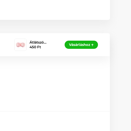
Átlátszó…
Vásárláshoz
450 Ft