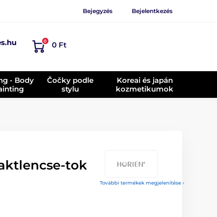
Bejegyzés
Bejelentkezés
es.hu
0
0 Ft
ing - Body
Čočky podle
Koreai és japán
ainting
stylu
kozmetikumok
aktlencse-tok
További termékek megjelenítése ›