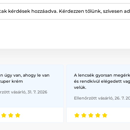
ak kérdések hozzáadva. Kérdezzen tőlünk, szívesen a
n úgy van, ahogy le van
A lencsék gyorsan megérk
szuper krém
és rendkívül elégedett va
velük.
rzött vásárló, 31. 7. 2026
Ellenőrzött vásárló, 26. 7. 2