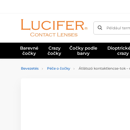
Például ter
Barevné
Crazy
Čočky podle
Dioptrick
čočky
čočky
barvy
crazy
Bevezetés
Péče o čočky
Átlátszó kontaktlencse-tok – 