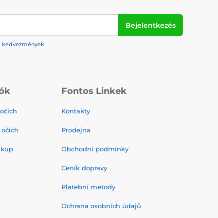
Bejelentkezés
rek, kedvezmények
ók
Fontos Linkek
 očích
Kontakty
 očích
Prodejna
ákup
Obchodní podmínky
Ceník dopravy
Platební metody
Ochrana osobních údajů