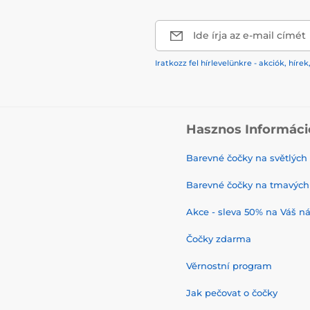
Ide írja az e-mail címét
Iratkozz fel hírlevelünkre - akciók, hí
Hasznos Informáci
Barevné čočky na světlých
Barevné čočky na tmavých
Akce - sleva 50% na Váš n
Čočky zdarma
Věrnostní program
Jak pečovat o čočky