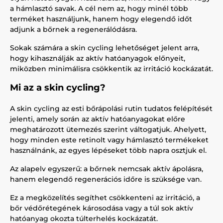
a hámlasztó savak. A cél nem az, hogy minél több
terméket használjunk, hanem hogy elegendő időt
adjunk a bőrnek a regenerálódásra.
Sokak számára a skin cycling lehetőséget jelent arra,
hogy kihasználják az aktív hatóanyagok előnyeit,
miközben minimálisra csökkentik az irritáció kockázatát.
Mi az a skin cycling?
A skin cycling az esti bőrápolási rutin tudatos felépítését
jelenti, amely során az aktív hatóanyagokat előre
meghatározott ütemezés szerint váltogatjuk. Ahelyett,
hogy minden este retinolt vagy hámlasztó termékeket
használnánk, az egyes lépéseket több napra osztjuk el.
Az alapelv egyszerű: a bőrnek nemcsak aktív ápolásra,
hanem elegendő regenerációs időre is szüksége van.
Ez a megközelítés segíthet csökkenteni az irritáció, a
bőr védőrétegének károsodása vagy a túl sok aktív
hatóanyag okozta túlterhelés kockázatát.