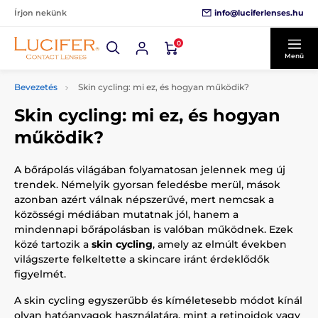
info@luciferlenses.hu
Írjon nekünk
0
Menü
Bevezetés
Skin cycling: mi ez, és hogyan működik?
Skin cycling: mi ez, és hogyan
működik?
A bőrápolás világában folyamatosan jelennek meg új
trendek. Némelyik gyorsan feledésbe merül, mások
azonban azért válnak népszerűvé, mert nemcsak a
közösségi médiában mutatnak jól, hanem a
mindennapi bőrápolásban is valóban működnek. Ezek
közé tartozik a
skin cycling
, amely az elmúlt években
világszerte felkeltette a skincare iránt érdeklődők
figyelmét.
A skin cycling egyszerűbb és kíméletesebb módot kínál
olyan hatóanyagok használatára, mint a retinoidok vagy