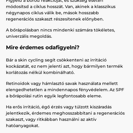
Figyeld a bőröd reakcióját, és szükség esetén
módosítsd a ciklus hosszát. Van, akinek a klasszikus
négynapos ciklus válik be, mások hosszabb
regenerációs szakaszt részesítenek előnyben.
A bőrápolásban nincs mindenki számára tökéletes,
univerzális megoldás.
Mire érdemes odafigyelni?
Bár a skin cycling segít csökkenteni az irritáció
kockázatát, ez nem jelenti azt, hogy bármilyen termék
korlátozás nélkül kombinálható.
Retinoidok vagy hámlasztó savak használata mellett
elengedhetetlen a mindennapos fényvédelem. Az SPF
a bőrápolási rutin egyik legfontosabb eleme.
Ha erős irritáció, égő érzés vagy túlzott kiszáradás
jelentkezik, érdemes meghosszabbítani a regenerációs
szakaszt, vagy ritkábban használni az aktív
hatóanyagokat.