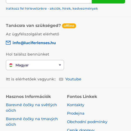
Iratkozz fel hírlevelünkre - akciók, hírek, kedvezmények
Tanácsra van szükséged?
offline
Az ügyfélszolgálat elérhető
info@luciferlenses.hu
Hol találsz bennünket
Magyar
Itt is elérhetőek vagyunk::
Youtube
Hasznos Információk
Fontos Linkek
Barevné čočky na světlých
Kontakty
očích
Prodejna
Barevné čočky na tmavých
Obchodní podmínky
očích
Ceník dopravy