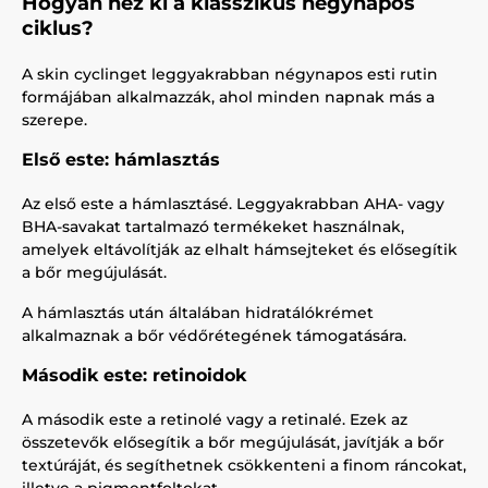
Hogyan néz ki a klasszikus négynapos
ciklus?
A skin cyclinget leggyakrabban négynapos esti rutin
formájában alkalmazzák, ahol minden napnak más a
szerepe.
Első este: hámlasztás
Az első este a hámlasztásé. Leggyakrabban AHA- vagy
BHA-savakat tartalmazó termékeket használnak,
amelyek eltávolítják az elhalt hámsejteket és elősegítik
a bőr megújulását.
A hámlasztás után általában hidratálókrémet
alkalmaznak a bőr védőrétegének támogatására.
Második este: retinoidok
A második este a retinolé vagy a retinalé. Ezek az
összetevők elősegítik a bőr megújulását, javítják a bőr
textúráját, és segíthetnek csökkenteni a finom ráncokat,