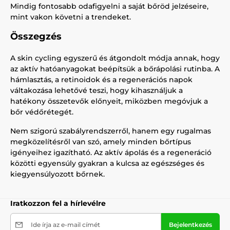
Mindig fontosabb odafigyelni a saját bőröd jelzéseire,
mint vakon követni a trendeket.
Összegzés
A skin cycling egyszerű és átgondolt módja annak, hogy
az aktív hatóanyagokat beépítsük a bőrápolási rutinba. A
hámlasztás, a retinoidok és a regenerációs napok
váltakozása lehetővé teszi, hogy kihasználjuk a
hatékony összetevők előnyeit, miközben megóvjuk a
bőr védőrétegét.
Nem szigorú szabályrendszerről, hanem egy rugalmas
megközelítésről van szó, amely minden bőrtípus
igényeihez igazítható. Az aktív ápolás és a regeneráció
közötti egyensúly gyakran a kulcsa az egészséges és
kiegyensúlyozott bőrnek.
Iratkozzon fel a hírlevélre
Ide írja az e-mail címét
Bejelentkezés