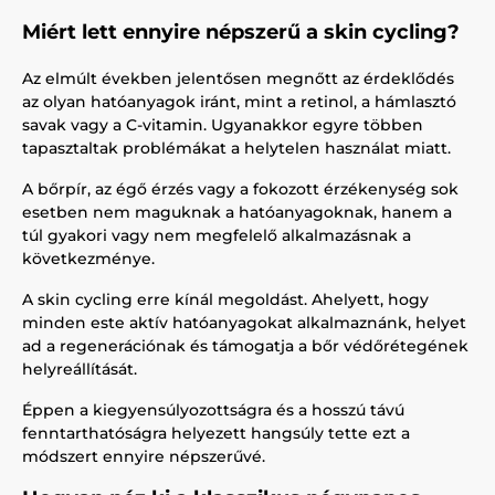
Miért lett ennyire népszerű a skin cycling?
Az elmúlt években jelentősen megnőtt az érdeklődés
az olyan hatóanyagok iránt, mint a retinol, a hámlasztó
savak vagy a C-vitamin. Ugyanakkor egyre többen
tapasztaltak problémákat a helytelen használat miatt.
A bőrpír, az égő érzés vagy a fokozott érzékenység sok
esetben nem maguknak a hatóanyagoknak, hanem a
túl gyakori vagy nem megfelelő alkalmazásnak a
következménye.
A skin cycling erre kínál megoldást. Ahelyett, hogy
minden este aktív hatóanyagokat alkalmaznánk, helyet
ad a regenerációnak és támogatja a bőr védőrétegének
helyreállítását.
Éppen a kiegyensúlyozottságra és a hosszú távú
fenntarthatóságra helyezett hangsúly tette ezt a
módszert ennyire népszerűvé.