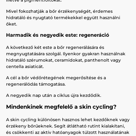
illetve a pigmentfoltokat.
Mivel fokozhatják a bőr érzékenységét, érdemes
hidratáló és nyugtató termékekkel együtt használni
őket.
Harmadik és negyedik este: regeneráció
A következő két este a bőr regenerálására és
megnyugtatására szolgál. Ilyenkor gyakran használnak
hidratáló szérumokat, ceramidokat, panthenolt vagy
centella asiaticát.
A cél a bőr védőrétegének megerősítése és a
regenerálódás támogatása.
A negyedik nap után a ciklus újra kezdődik.
Mindenkinek megfelelő a skin cycling?
A skin cycling különösen hasznos lehet kezdőknek vagy
érzékeny bőrűeknek. Segít átlátható rutint kialakítani,
és csökkenti az aktív hatóanyagok túlzott használatának