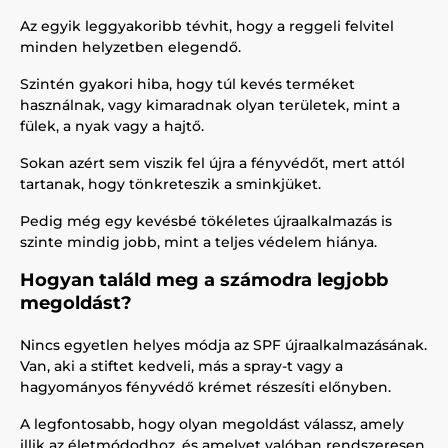
Az egyik leggyakoribb tévhit, hogy a reggeli felvitel
minden helyzetben elegendő.
Szintén gyakori hiba, hogy túl kevés terméket
használnak, vagy kimaradnak olyan területek, mint a
fülek, a nyak vagy a hajtő.
Sokan azért sem viszik fel újra a fényvédőt, mert attól
tartanak, hogy tönkreteszik a sminkjüket.
Pedig még egy kevésbé tökéletes újraalkalmazás is
szinte mindig jobb, mint a teljes védelem hiánya.
Hogyan találd meg a számodra legjobb
megoldást?
Nincs egyetlen helyes módja az SPF újraalkalmazásának.
Van, aki a stiftet kedveli, más a spray-t vagy a
hagyományos fényvédő krémet részesíti előnyben.
A legfontosabb, hogy olyan megoldást válassz, amely
illik az életmódodhoz, és amelyet valóban rendszeresen