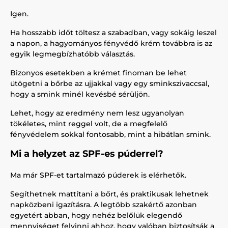
Igen.
Ha hosszabb időt töltesz a szabadban, vagy sokáig leszel
a napon, a hagyományos fényvédő krém továbbra is az
egyik legmegbízhatóbb választás.
Bizonyos esetekben a krémet finoman be lehet
ütögetni a bőrbe az ujjakkal vagy egy sminkszivaccsal,
hogy a smink minél kevésbé sérüljön.
Lehet, hogy az eredmény nem lesz ugyanolyan
tökéletes, mint reggel volt, de a megfelelő
fényvédelem sokkal fontosabb, mint a hibátlan smink.
Mi a helyzet az SPF-es púderrel?
Ma már SPF-et tartalmazó púderek is elérhetők.
Segíthetnek mattítani a bőrt, és praktikusak lehetnek
napközbeni igazításra. A legtöbb szakértő azonban
egyetért abban, hogy nehéz belőlük elegendő
mennyiséget felvinni ahhoz, hogy valóban biztosítsák a