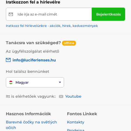
Iratkozzon fel a hírlevélre
Ide írja az e-mail címét
Bejelentkezés
Iratkozz fel hírlevelünkre - akciók, hírek, kedvezmények
Tanácsra van szükséged?
offline
Az ügyfélszolgálat elérhető
info@luciferlenses.hu
Hol találsz bennünket
Magyar
Itt is elérhetőek vagyunk::
Youtube
Hasznos Információk
Fontos Linkek
Barevné čočky na světlých
Kontakty
očích
Prodejna