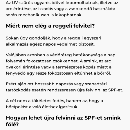
Az UV-szűrők ugyanis idővel lebomolhatnak, illetve az
arc érintése, az izzadás vagy a zsebkendő használata
során mechanikusan is lekophatnak.
Miért nem elég a reggeli felvitel?
Sokan úgy gondolják, hogy a reggeli egyszeri
alkalmazás egész napos védelmet biztosít.
Valójában azonban a védőréteg hatékonysága a nap
folyamán fokozatosan csökkenhet. A smink, az arc
gyakori érintése vagy a természetes kopás miatt a
fényvédő egy része fokozatosan eltűnhet a bőrről.
Ezért ajánlott hosszabb napozás vagy szabadtéri
tartózkodás esetén rendszeresen újra felvinni az SPF-et.
A cél nem a tökéletes fedés, hanem az, hogy a
bőrápolást a való élethez igazítsuk.
Hogyan lehet újra felvinni az SPF-et smink
fölé?