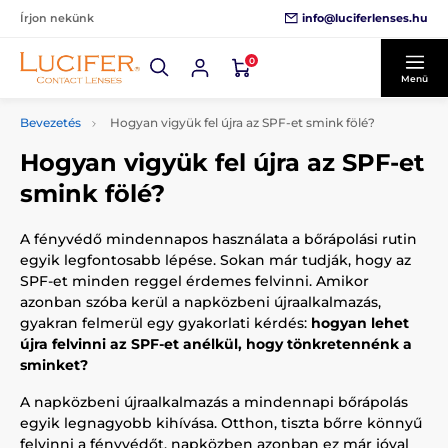
info@luciferlenses.hu
Írjon nekünk
0
Menü
Bevezetés
Hogyan vigyük fel újra az SPF-et smink fölé?
Hogyan vigyük fel újra az SPF-et
smink fölé?
A fényvédő mindennapos használata a bőrápolási rutin
egyik legfontosabb lépése. Sokan már tudják, hogy az
SPF-et minden reggel érdemes felvinni. Amikor
azonban szóba kerül a napközbeni újraalkalmazás,
gyakran felmerül egy gyakorlati kérdés:
hogyan lehet
újra felvinni az SPF-et anélkül, hogy tönkretennénk a
sminket?
A napközbeni újraalkalmazás a mindennapi bőrápolás
egyik legnagyobb kihívása. Otthon, tiszta bőrre könnyű
felvinni a fényvédőt, napközben azonban ez már jóval