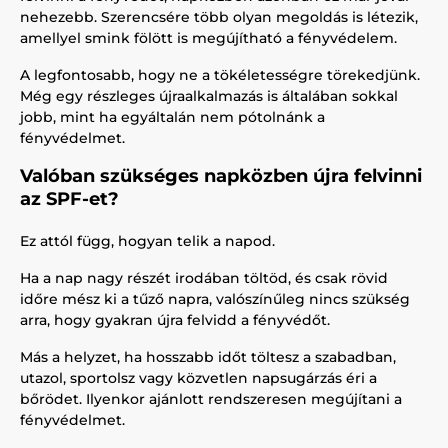
nehezebb. Szerencsére több olyan megoldás is létezik,
amellyel smink fölött is megújítható a fényvédelem.
A legfontosabb, hogy ne a tökéletességre törekedjünk.
Még egy részleges újraalkalmazás is általában sokkal
jobb, mint ha egyáltalán nem pótolnánk a
fényvédelmet.
Valóban szükséges napközben újra felvinni
az SPF-et?
Ez attól függ, hogyan telik a napod.
Ha a nap nagy részét irodában töltöd, és csak rövid
időre mész ki a tűző napra, valószínűleg nincs szükség
arra, hogy gyakran újra felvidd a fényvédőt.
Más a helyzet, ha hosszabb időt töltesz a szabadban,
utazol, sportolsz vagy közvetlen napsugárzás éri a
bőrödet. Ilyenkor ajánlott rendszeresen megújítani a
fényvédelmet.