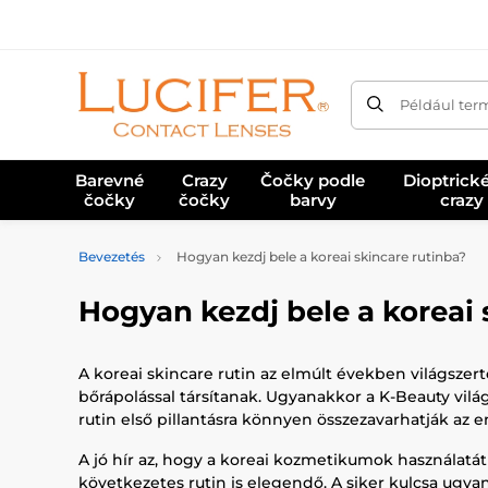
Például ter
Barevné
Crazy
Čočky podle
Dioptrick
čočky
čočky
barvy
crazy
Bevezetés
Hogyan kezdj bele a koreai skincare rutinba?
Hogyan kezdj bele a koreai 
A koreai skincare rutin az elmúlt években világszer
bőrápolással társítanak. Ugyanakkor a K-Beauty vilá
rutin első pillantásra könnyen összezavarhatják az 
A jó hír az, hogy a koreai kozmetikumok használat
következetes rutin is elegendő. A siker kulcsa ugy