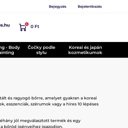
Bejegyzés
Bejelentkezés
es.hu
0
0 Ft
ing - Body
Čočky podle
Koreai és japán
ainting
stylu
kozmetikumok
tált és ragyogó bőrre, amelyet gyakran a koreai
ek, esszenciák, szérumok vagy a híres 10 lépéses
néhány jól megválasztott termék és egy
 a bőröd igényeihez igazodjon.