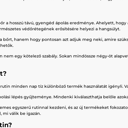
es bőr a hosszú távú, gyengéd ápolás eredménye. Ahelyett, ho
természetes védőrétegének erősítésére helyezi a hangsúlyt.
 a bőrt, hanem hogy pontosan azt adjuk meg neki, amire szük
zhetők.
nban nem egy kötelező szabály. Sokan mindössze négy-öt alapvet
st?
rutin minden nap tíz különböző termék használatát igényli. Val
polási lépés gyűjteménye. Mindenki kiválaszthatja belőle azok
mes egyszerű rutinnal kezdeni, és az új termékeket fokozato
 mi válik be igazán.
tin?