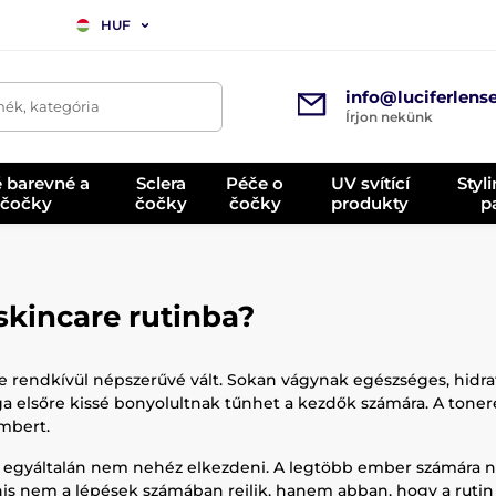
HUF
info@luciferlens
mék, kategória
Írjon nekünk
é barevné a
Sclera
Péče o
UV svítící
Styl
 čočky
čočky
čočky
produkty
p
skincare rutinba?
te rendkívül népszerűvé vált. Sokan vágynak egészséges, hidra
ga elsőre kissé bonyolultnak tűnhet a kezdők számára. A toner
embert.
át egyáltalán nem nehéz elkezdeni. A legtöbb ember számára 
anis nem a lépések számában rejlik, hanem abban, hogy a rutin