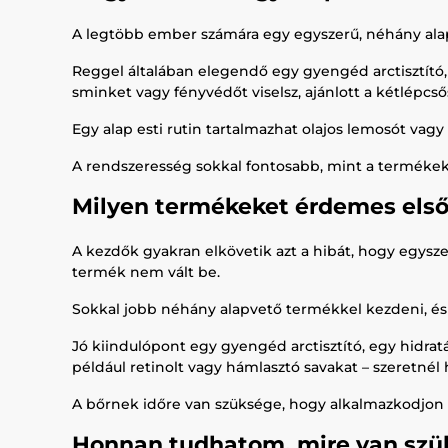
A legtöbb ember számára egy egyszerű, néhány alapl
Reggel általában elegendő egy gyengéd arctisztító, 
sminket vagy fényvédőt viselsz, ajánlott a kétlépcsős
Egy alap esti rutin tartalmazhat olajos lemosót vagy 
A rendszeresség sokkal fontosabb, mint a termékek
Milyen termékeket érdemes első
A kezdők gyakran elkövetik azt a hibát, hogy egysze
termék nem vált be.
Sokkal jobb néhány alapvető termékkel kezdeni, és 
Jó kiindulópont egy gyengéd arctisztító, egy hidra
például retinolt vagy hámlasztó savakat – szeretnél
A bőrnek időre van szüksége, hogy alkalmazkodjon 
Honnan tudhatom, mire van sz