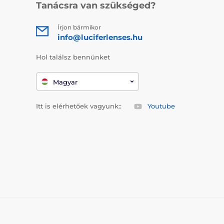
Tanácsra van szükséged?
Írjon bármikor
info@luciferlenses.hu
Hol találsz bennünket
Magyar
Itt is elérhetőek vagyunk::
Youtube