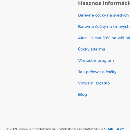
Hasznos Informáci
Barevné čočky na světlých
Barevné čočky na tmavých
Akce - sleva 50% na Váš n
Čočky zdarma
Věrnostní program
Jak pečovat o čočky
Virtuální zrcadlo
Blog
© 2026 www.luciferlenses.hu ⦁ Webshop szolgáltatónk a
SIMPLIA.cz