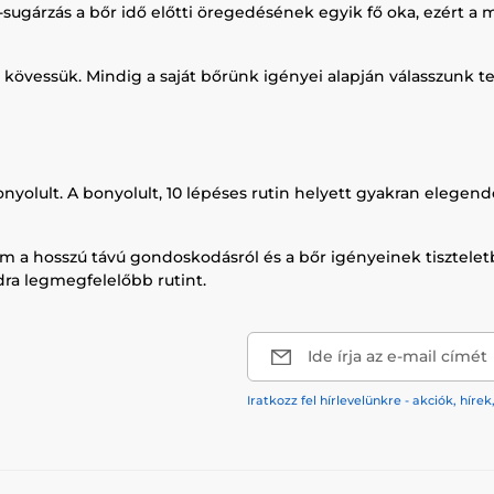
-sugárzás a bőr idő előtti öregedésének egyik fő oka, ezért 
t kövessük. Mindig a saját bőrünk igényei alapján válasszunk 
onyolult. A bonyolult, 10 lépéses rutin helyett gyakran elege
m a hosszú távú gondoskodásról és a bőr igényeinek tiszteletb
dra legmegfelelőbb rutint.
Ide írja az e-mail címét
Iratkozz fel hírlevelünkre - akciók, hí