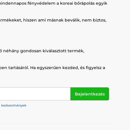
a mindennapos fényvédelem a koreai bőrápolás egyik
termékeket, hiszen ami másnak beválik, nem biztos,
ndő néhány gondosan kiválasztott termék,
en tartásáról. Ha egyszerűen kezded, és figyelsz a
Bejelentkezés
rek, kedvezmények