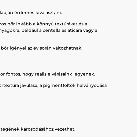
apján érdemes kiválasztani.
síros bőr inkább a könnyű textúrákat és a
agokra, például a centella asiaticára vagy a
A bőr igényei az év során változhatnak.
 fontos, hogy reális elvárásaink legyenek.
rtextúra javulása, a pigmentfoltok halványodása
őrétegének károsodásához vezethet.