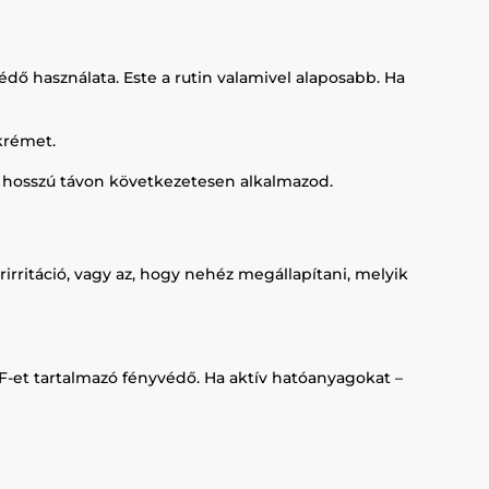
dő használata. Este a rutin valamivel alaposabb. Ha
 krémet.
a hosszú távon következetesen alkalmazod.
rritáció, vagy az, hogy nehéz megállapítani, melyik
F-et tartalmazó fényvédő. Ha aktív hatóanyagokat –