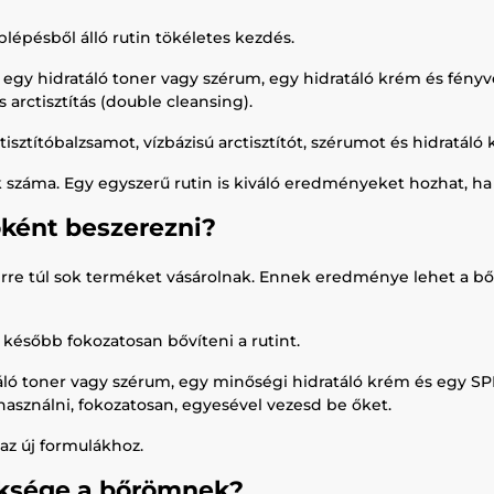
épésből álló rutin tökéletes kezdés.
egy hidratáló toner vagy szérum, egy hidratáló krém és fényvé
 arctisztítás (double cleansing).
tisztítóbalzsamot, vízbázisú arctisztítót, szérumot és hidratáló
 száma. Egy egyszerű rutin is kiváló eredményeket hozhat, h
ként beszerezni?
rre túl sok terméket vásárolnak. Ennek eredménye lehet a bőri
később fokozatosan bővíteni a rutint.
táló toner vagy szérum, egy minőségi hidratáló krém és egy SP
 használni, fokozatosan, egyesével vezesd be őket.
az új formulákhoz.
üksége a bőrömnek?