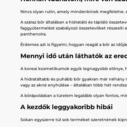
Nincs olyan rutin, amely mindenkinek megfelelne. A
A száraz bőr általában a hidratáló és tápláló összet
faggyútermelést szabályozó összetevőket részesíti e
panthenolra.
Érdemes azt is figyelni, hogyan reagál a bőr az időjá
Mennyi idő után láthatók az er
A koreai kozmetikumok egyik legnagyobb előnye, hog
A hidratáltabb és puhább bőr gyakran már néhány na
vagy az akné enyhülése – általában több hét rendsz
A bőrápolásban a türelem legalább olyan fontos, m
A kezdők leggyakoribb hibái
Sokan egyszerre túl sok terméket szeretnének kipró