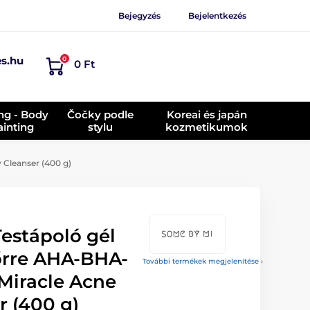
Bejegyzés
Bejelentkezés
es.hu
0
0 Ft
ing - Body
Čočky podle
Koreai és japán
ainting
stylu
kozmetikumok
Cleanser (400 g)
estápoló gél
őrre AHA-BHA-
További termékek megjelenítése ›
Miracle Acne
r (400 g)