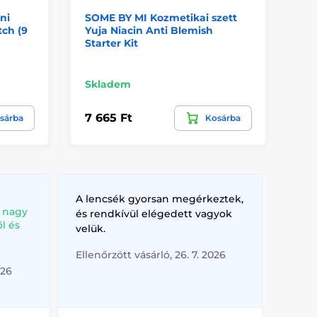
ni
SOME BY MI Kozmetikai szett
SO
tch (9
Yuja Niacin Anti Blemish
Re
Starter Kit
sz
Sk
Skladem
8 9
7 665 Ft
sárba
Kosárba
7 
A lencsék gyorsan megérkeztek,
, nagy
és rendkívül elégedett vagyok
l és
velük.
Ellenőrzött vásárló, 26. 7. 2026
026