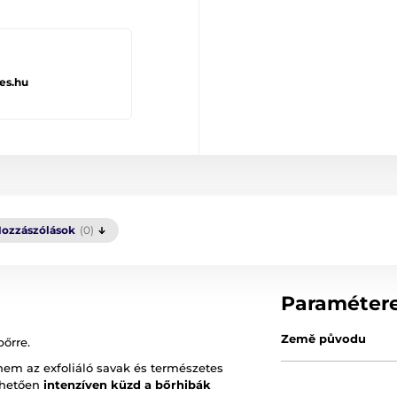
es.hu
ozzászólások
(0)
Paraméter
Země původu
bőrre.
nem az exfoliáló savak és természetes
nhetően
intenzíven küzd a bőrhibák