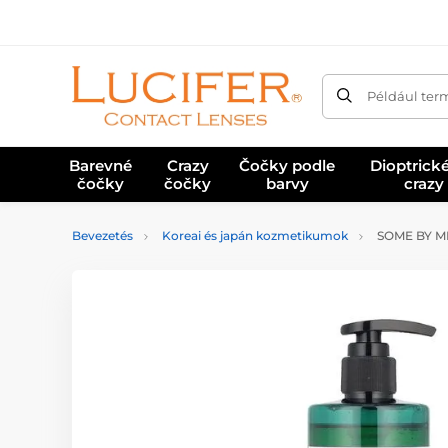
Például ter
Barevné
Crazy
Čočky podle
Dioptrick
čočky
čočky
barvy
crazy
Bevezetés
Koreai és japán kozmetikumok
SOME BY MI 