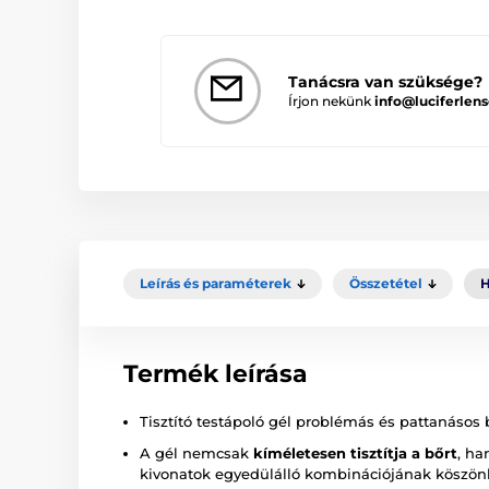
Tanácsra van szüksége?
Írjon nekünk
info@luciferlens
Leírás és paraméterek
Összetétel
H
Termék leírása
Tisztító testápoló gél problémás és pattanásos 
A gél nemcsak
kíméletesen tisztítja a bőrt
, ha
kivonatok egyedülálló kombinációjának köszö