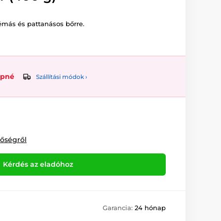
lémás és pattanásos bőrre.
upné
Szállítási módok ›
tőségről
Kérdés az eladóhoz
Garancia:
24 hónap