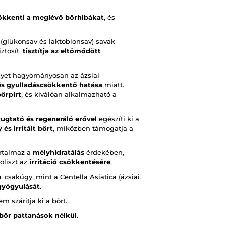
ökkenti a meglévő bőrhibákat
, és
(glükonsav és laktobionsav) savak
ztosít,
tisztítja az eltömődött
elyet hagyományosan az ázsiai
 és gyulladáscsökkentő hatása
miatt.
őrpírt
, és kiválóan alkalmazható a
ugtató és regeneráló erővel
egészíti ki a
és irritált bőrt
, miközben támogatja a
artalmaz a
mélyhidratálás
érdekében,
oliszt az
irritáció csökkentésére
.
ú
, csakúgy, mint a Centella Asiatica (ázsiai
 gyógyulását
.
m szárítja ki a bőrt.
 bőr pattanások nélkül
.