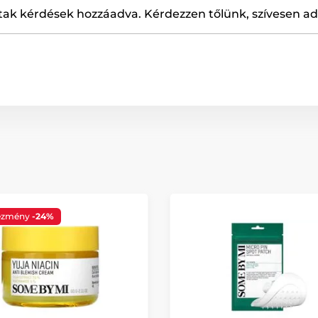
ak kérdések hozzáadva. Kérdezzen tőlünk, szívesen a
ezmény
-24%