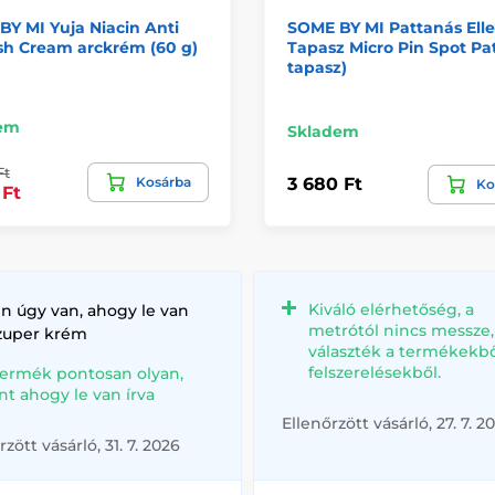
Y MI Yuja Niacin Anti
SOME BY MI Pattanás Elle
sh Cream arckrém (60 g)
Tapasz Micro Pin Spot Pa
tapasz)
em
Skladem
Ft
Kosárba
3 680 Ft
Ko
 Ft
Kiváló elérhetőség, a
n úgy van, ahogy le van
metrótól nincs messze
szuper krém
választék a termékekbő
felszerelésekből.
termék pontosan olyan,
nt ahogy le van írva
Ellenőrzött vásárló, 27. 7. 2
rzött vásárló, 31. 7. 2026