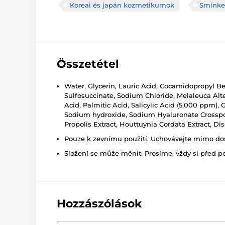
Koreai és japán kozmetikumok
Sminkel
Összetétel
Water, Glycerin, Lauric Acid, Cocamidopropyl B
Sulfosuccinate, Sodium Chloride, Melaleuca Altern
Acid, Palmitic Acid, Salicylic Acid (5,000 ppm),
Sodium hydroxide, Sodium Hyaluronate Crosspolym
Propolis Extract, Houttuynia Cordata Extract, D
Pouze k zevnímu použití. Uchovávejte mimo dosa
Složení se může měnit. Prosíme, vždy si před p
Hozzászólások