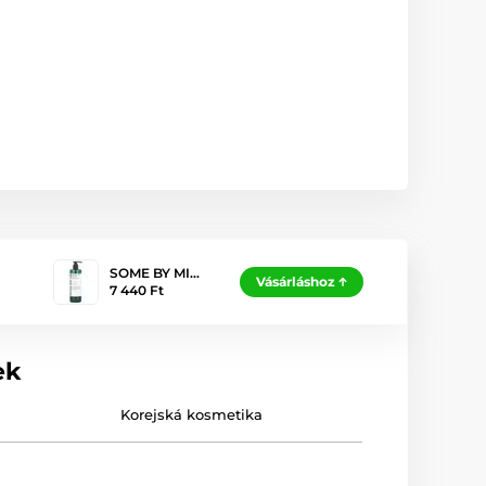
SOME BY MI…
Vásárláshoz
7 440 Ft
ek
Korejská kosmetika