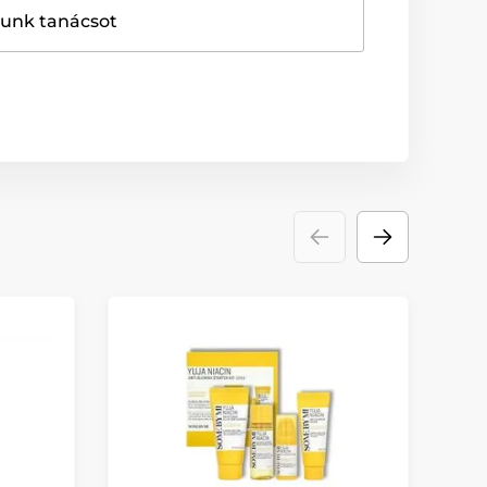
dunk tanácsot
K