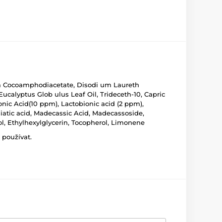
ium Cocoamphodiacetate, Disodi um Laureth
 Eucalyptus Glob ulus Leaf Oil, Trideceth-10, Capric
conic Acid(10 ppm), Lactobionic acid (2 ppm),
iatic acid, Madecassic Acid, Madecassoside,
l, Ethylhexylglycerin, Tocopherol, Limonene
 používat.