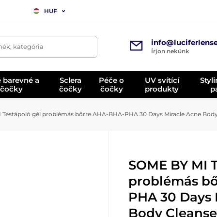
HUF
info@luciferlens
mék, kategória
Írjon nekünk
é barevné a
Sclera
Péče o
UV svítící
Styl
 čočky
čočky
čočky
produkty
p
Testápoló gél problémás bőrre AHA-BHA-PHA 30 Days Miracle Acne Body 
SOME BY MI T
problémás b
PHA 30 Days 
Body Cleanse