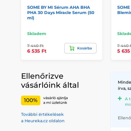
SOME BY MI Sérum AHA BHA
SOME B
PHA 30 Days Miracle Serum (50
Blemi
ml)
Skladem
Sklad
7 440 Ft
7 440 
Kosárba
6 535 Ft
5 635
Ellenőrizve
Minde
vásárlóink által
írva, 
vásárló ajánlja
A 
100%
a mi üzletünk
mi
További értékelések
Ellenő
a Heureka.cz oldalon