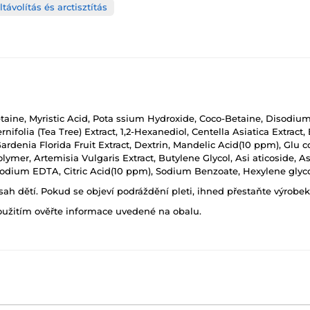
távolítás és arctisztítás
etaine, Myristic Acid, Pota ssium Hydroxide, Coco-Betaine, Disod
ifolia (Tea Tree) Extract, 1,2-Hexanediol, Centella Asiatica Extract,
 Gardenia Florida Fruit Extract, Dextrin, Mandelic Acid(10 ppm), Glu 
er, Artemisia Vulgaris Extract, Butylene Glycol, Asi aticoside, As
isodium EDTA, Citric Acid(10 ppm), Sodium Benzoate, Hexylene glyco
h dětí. Pokud se objeví podráždění pleti, ihned přestaňte výrobek
oužitím ověřte informace uvedené na obalu.