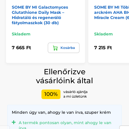
SOME BY MI Galactomyces
SOME BY MI Töb
Glutathione Daily Mask –
arckrém AHA B
Hidratáló és regeneráló
Miracle Cream (
fátyolmaszkok (30 db)
Skladem
Skladem
7 665 Ft
7 215 Ft
Kosárba
Ellenőrizve
vásárlóink által
vásárló ajánlja
100%
a mi üzletünk
Minden úgy van, ahogy le van írva, szuper krém
A termék pontosan olyan, mint ahogy le van
írva