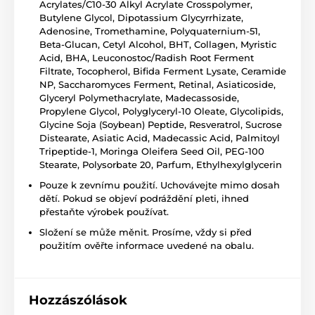
Acrylates/C10-30 Alkyl Acrylate Crosspolymer,
Butylene Glycol, Dipotassium Glycyrrhizate,
Adenosine, Tromethamine, Polyquaternium-51,
Beta-Glucan, Cetyl Alcohol, BHT, Collagen, Myristic
Acid, BHA, Leuconostoc/Radish Root Ferment
Filtrate, Tocopherol, Bifida Ferment Lysate, Ceramide
NP, Saccharomyces Ferment, Retinal, Asiaticoside,
Glyceryl Polymethacrylate, Madecassoside,
Propylene Glycol, Polyglyceryl-10 Oleate, Glycolipids,
Glycine Soja (Soybean) Peptide, Resveratrol, Sucrose
Distearate, Asiatic Acid, Madecassic Acid, Palmitoyl
Tripeptide-1, Moringa Oleifera Seed Oil, PEG-100
Stearate, Polysorbate 20, Parfum, Ethylhexylglycerin
Pouze k zevnímu použití. Uchovávejte mimo dosah
dětí. Pokud se objeví podráždění pleti, ihned
přestaňte výrobek používat.
Složení se může měnit. Prosíme, vždy si před
použitím ověřte informace uvedené na obalu.
Hozzászólások