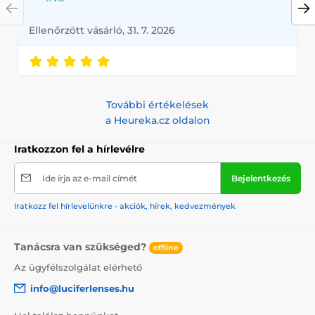
Ellenőrzött vásárló, 31. 7. 2026
További értékelések
a Heureka.cz oldalon
Iratkozzon fel a hírlevélre
Ide írja az e-mail címét
Bejelentkezés
Iratkozz fel hírlevelünkre - akciók, hírek, kedvezmények
Tanácsra van szükséged?
offline
Az ügyfélszolgálat elérhető
info@luciferlenses.hu