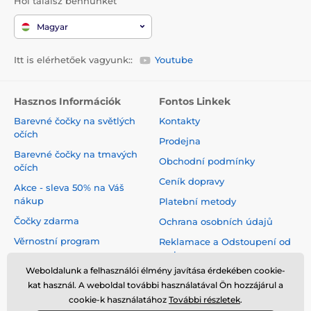
Hol találsz bennünket
Magyar
Itt is elérhetőek vagyunk::
Youtube
Hasznos Információk
Fontos Linkek
Barevné čočky na světlých
Kontakty
očích
Prodejna
Barevné čočky na tmavých
Obchodní podmínky
očích
Ceník dopravy
Akce - sleva 50% na Váš
nákup
Platební metody
Čočky zdarma
Ochrana osobních údajů
Věrnostní program
Reklamace a Odstoupení od
smlouvy
Jak pečovat o čočky
Weboldalunk a felhasználói élmény javítása érdekében cookie-
Virtuální zrcadlo
kat használ. A weboldal további használatával Ön hozzájárul a
cookie-k használatához
További részletek
.
Blog