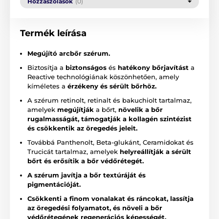
Hozzászólások
(0)
Termék leírása
Megújító arcbőr szérum.
Biztosítja a
biztonságos
és
hatékony bőrjavítást
a
Reactive technológiának köszönhetően, amely
kíméletes a
érzékeny és sérült bőrhöz.
A szérum retinolt, retinalt és bakuchiolt tartalmaz,
amelyek
megújítják
a bőrt,
növelik a bőr
rugalmasságát, támogatják a kollagén szintézist
és csökkentik az öregedés jeleit.
Továbbá Panthenolt, Beta-glukánt, Ceramidokat és
Trucicát tartalmaz, amelyek
helyreállítják a sérült
bőrt és erősítik a bőr védőrétegét.
A szérum javítja a bőr textúráját és
pigmentációját.
Csökkenti a finom vonalakat és ráncokat, lassítja
az öregedési folyamatot, és növeli a bőr
védőrétegének regenerációs képességét.