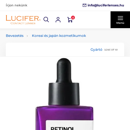
info@luciferlenses.hu
Írjon nekünk
0
Menü
Bevezetés
Koreai és japán kozmetikumok
Gyártó