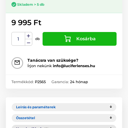
Skladem > 5 db
9 995 Ft
Kosárba
db
Tanácsra van szüksége?
Írjon nekünk
info@luciferlenses.hu
Termékkód:
P2565
Garancia:
24 hónap
Leírás és paraméterek
Összetétel