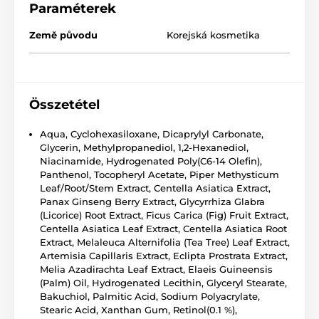
Paraméterek
Země původu
Korejská kosmetika
Összetétel
Aqua, Cyclohexasiloxane, Dicaprylyl Carbonate,
Glycerin, Methylpropanediol, 1,2-Hexanediol,
Niacinamide, Hydrogenated Poly(C6-14 Olefin),
Panthenol, Tocopheryl Acetate, Piper Methysticum
Leaf/Root/Stem Extract, Centella Asiatica Extract,
Panax Ginseng Berry Extract, Glycyrrhiza Glabra
(Licorice) Root Extract, Ficus Carica (Fig) Fruit Extract,
Centella Asiatica Leaf Extract, Centella Asiatica Root
Extract, Melaleuca Alternifolia (Tea Tree) Leaf Extract,
Artemisia Capillaris Extract, Eclipta Prostrata Extract,
Melia Azadirachta Leaf Extract, Elaeis Guineensis
(Palm) Oil, Hydrogenated Lecithin, Glyceryl Stearate,
Bakuchiol, Palmitic Acid, Sodium Polyacrylate,
Stearic Acid, Xanthan Gum, Retinol(0.1 %),