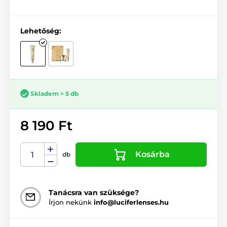
Lehetőség:
Skladem > 5 db
8 190 Ft
Kosárba
db
Tanácsra van szüksége?
Írjon nekünk
info@luciferlenses.hu