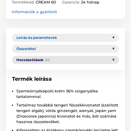
Termékkód:
CREAM 60
Garancia:
24 hónap
Információk a gyártóról
Leírás és paraméterek
Összetétel
Hozzászólások
(0)
Termék leírása
Szemkörnyékápoló krém 56% csiganyálka
tartalommal.
Tartalmaz továbbá tengeri fészekkivonatot (szárított
tengeri algák), vörös ginzenget, aranyat, japán yam
(Dioscorea japonica) kivonatot és más, bőr számára
hasznos összetevőket.
Kifejezetten az érzékeny szemkörnyéki területre lett