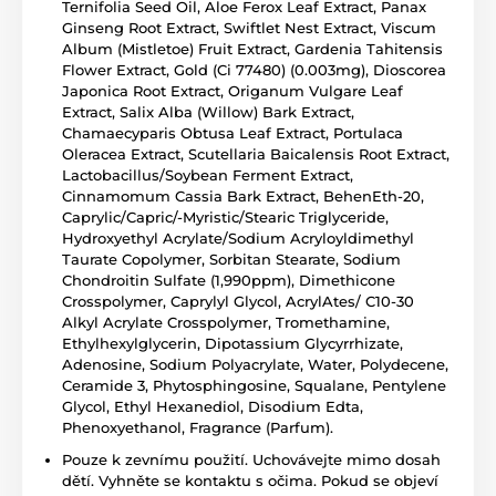
Ternifolia Seed Oil, Aloe Ferox Leaf Extract, Panax
Ginseng Root Extract, Swiftlet Nest Extract, Viscum
Album (Mistletoe) Fruit Extract, Gardenia Tahitensis
Flower Extract, Gold (Ci 77480) (0.003mg), Dioscorea
Japonica Root Extract, Origanum Vulgare Leaf
Extract, Salix Alba (Willow) Bark Extract,
Chamaecyparis Obtusa Leaf Extract, Portulaca
Oleracea Extract, Scutellaria Baicalensis Root Extract,
Lactobacillus/Soybean Ferment Extract,
Cinnamomum Cassia Bark Extract, BehenEth-20,
Caprylic/Capric/-Myristic/Stearic Triglyceride,
Hydroxyethyl Acrylate/Sodium Acryloyldimethyl
Taurate Copolymer, Sorbitan Stearate, Sodium
Chondroitin Sulfate (1,990ppm), Dimethicone
Crosspolymer, Caprylyl Glycol, AcrylAtes/ C10-30
Alkyl Acrylate Crosspolymer, Tromethamine,
Ethylhexylglycerin, Dipotassium Glycyrrhizate,
Adenosine, Sodium Polyacrylate, Water, Polydecene,
Ceramide 3, Phytosphingosine, Squalane, Pentylene
Glycol, Ethyl Hexanediol, Disodium Edta,
Phenoxyethanol, Fragrance (Parfum).
Pouze k zevnímu použití. Uchovávejte mimo dosah
dětí. Vyhněte se kontaktu s očima. Pokud se objeví