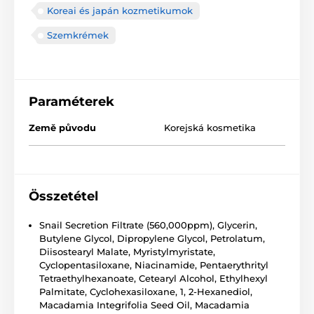
Koreai és japán kozmetikumok
Szemkrémek
Paraméterek
Země původu
Korejská kosmetika
Összetétel
Snail Secretion Filtrate (560,000ppm), Glycerin,
Butylene Glycol, Dipropylene Glycol, Petrolatum,
Diisostearyl Malate, Myristylmyristate,
Cyclopentasiloxane, Niacinamide, Pentaerythrityl
Tetraethylhexanoate, Cetearyl Alcohol, Ethylhexyl
Palmitate, Cyclohexasiloxane, 1, 2-Hexanediol,
Macadamia Integrifolia Seed Oil, Macadamia