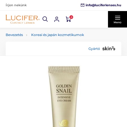
info@luciferlenses.hu
Írjon nekünk
0
Menü
Bevezetés
Koreai és japán kozmetikumok
Gyártó