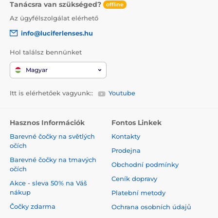
Tanácsra van szükséged?
offline
Az ügyfélszolgálat elérhető
info@luciferlenses.hu
Hol találsz bennünket
Magyar
Itt is elérhetőek vagyunk::
Youtube
Hasznos Információk
Fontos Linkek
Barevné čočky na světlých
Kontakty
očích
Prodejna
Barevné čočky na tmavých
Obchodní podmínky
očích
Ceník dopravy
Akce - sleva 50% na Váš
nákup
Platební metody
Čočky zdarma
Ochrana osobních údajů