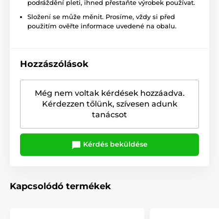
podráždění pleti, ihned přestaňte výrobek používat.
Složení se může měnit. Prosíme, vždy si před
použitím ověřte informace uvedené na obalu.
Hozzászólások
Még nem voltak kérdések hozzáadva.
Kérdezzen tőlünk, szívesen adunk
tanácsot
Kérdés beküldése
Kapcsolódó termékek