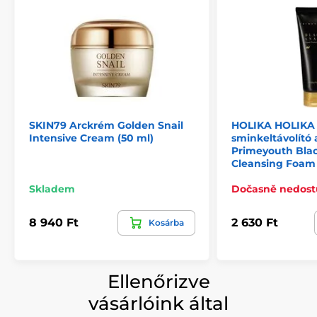
SKIN79 Arckrém Golden Snail
HOLIKA HOLIKA T
Intensive Cream (50 ml)
sminkeltávolító 
Primeyouth Blac
Cleansing Foam 
Skladem
Dočasně nedos
8 940 Ft
2 630 Ft
Kosárba
Ellenőrizve
vásárlóink által