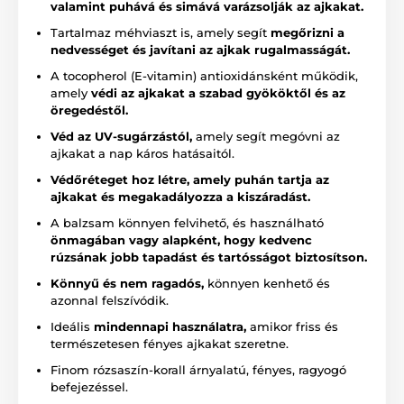
valamint puhává és simává varázsolják az ajkakat.
Tartalmaz méhviaszt is, amely segít
megőrizni a
nedvességet és javítani az ajkak rugalmasságát.
A tocopherol (E-vitamin) antioxidánsként működik,
amely
védi az ajkakat a szabad gyököktől és az
öregedéstől.
Véd az UV-sugárzástól,
amely segít megóvni az
ajkakat a nap káros hatásaitól.
Védőréteget hoz létre, amely puhán tartja az
ajkakat és megakadályozza a kiszáradást.
A balzsam könnyen felvihető, és használható
önmagában vagy alapként, hogy kedvenc
rúzsának jobb tapadást és tartósságot biztosítson.
Könnyű és nem ragadós,
könnyen kenhető és
azonnal felszívódik.
Ideális
mindennapi használatra,
amikor friss és
természetesen fényes ajkakat szeretne.
Finom rózsaszín-korall árnyalatú, fényes, ragyogó
befejezéssel.