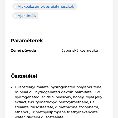
Ajakbalzsamok és ajakmaszkok
Ajaktinták
Paraméterek
Země původu
Japonská kosmetika
Összetétel
Diisostearyl malate, hydrogenated polyisobutene,
mineral oil, hydrogenated dextrin palmitate, DPG,
hydrogenated lecithin, beeswax, honey, royal jelly
extract, t-butylmethoxydibenzoylmethane, Ca
stearate, triisostearate, dimethicone, tocopherol,
ethanol , Trimethylolpropane triethylhexanoate,
water, glyceryl diisostearate,