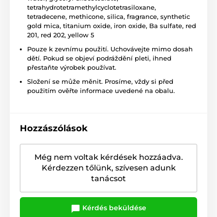
tetrahydrotetramethylcyclotetrasiloxane,
tetradecene, methicone, silica, fragrance, synthetic
gold mica, titanium oxide, iron oxide, Ba sulfate, red
201, red 202, yellow 5
Pouze k zevnímu použití. Uchovávejte mimo dosah
dětí. Pokud se objeví podráždění pleti, ihned
přestaňte výrobek používat.
Složení se může měnit. Prosíme, vždy si před
použitím ověřte informace uvedené na obalu.
Hozzászólások
Még nem voltak kérdések hozzáadva.
Kérdezzen tőlünk, szívesen adunk
tanácsot
Kérdés beküldése