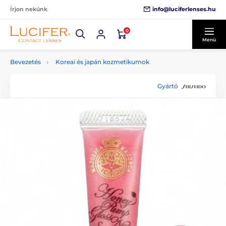
info@luciferlenses.hu
Írjon nekünk
0
Menü
Bevezetés
Koreai és japán kozmetikumok
Gyártó