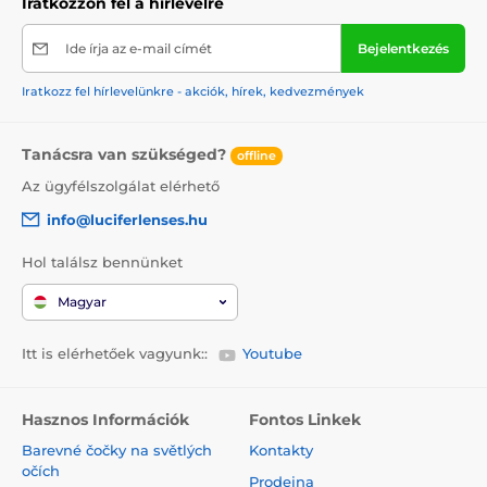
Iratkozzon fel a hírlevélre
Ide írja az e-mail címét
Bejelentkezés
Iratkozz fel hírlevelünkre - akciók, hírek, kedvezmények
Tanácsra van szükséged?
offline
Az ügyfélszolgálat elérhető
info@luciferlenses.hu
Hol találsz bennünket
Magyar
Itt is elérhetőek vagyunk::
Youtube
Hasznos Információk
Fontos Linkek
Barevné čočky na světlých
Kontakty
očích
Prodejna