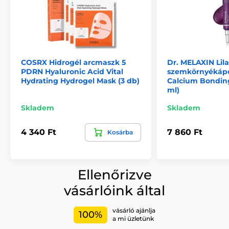
COSRX Hidrogél arcmaszk 5
Dr. MELAXIN Lila
PDRN Hyaluronic Acid Vital
szemkörnyékáp
Hydrating Hydrogel Mask (3 db)
Calcium Bonding
ml)
Skladem
Skladem
4 340 Ft
7 860 Ft
Kosárba
Ellenőrizve
vásárlóink által
vásárló ajánlja
100%
a mi üzletünk