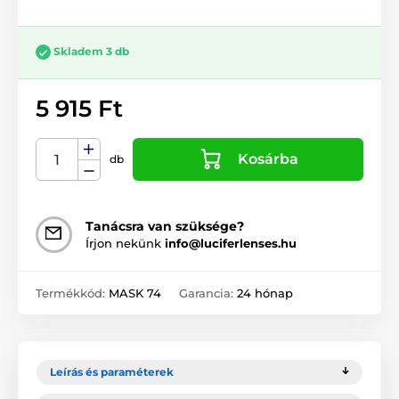
Skladem 3 db
5 915 Ft
Kosárba
db
Tanácsra van szüksége?
Írjon nekünk
info@luciferlenses.hu
Termékkód:
MASK 74
Garancia:
24 hónap
Leírás és paraméterek