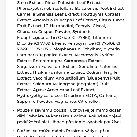
Stem Extract, Pinus Palustris Leaf Extract,
Phenoxyethanol, Scutellaria Baicalensis Root Extract,
Camellia Sinensis Leaf Extract, Houttuynia Cordata
Extract, Artemisia Princeps Leaf Extract, Citrus Junos
Fruit Extract, 1,2-Hexanediol, Caprylyl Glycol,
Chondrus Crispus Powder, Synthetic
Fluophlogopite, Tin Oxide (CI 77861), Titanium
Dioxide (CI 77891), Ferric Ferrocyanide (CI 77510), CI
77491, CI 77007, Chlorphenesin, Ethylhexylglycerin,
Laminaria Japonica Extract, Macrocystis Pyrifera
Extract, Enteromorpha Compressa Extract,
Sargassum Fulvellum Extract, Spirulina Platensis
Extract, Hizikia Fusiforme Extract, Codium Fragile
Extract, Vaccinium Angustifolium (Blueberry) Fruit
Extract, Solanum Melongena (Eggplant) Fruit
Extract, Agave Americana Leaf Extract,
Hydroxyethylcellulose, Disodium EDTA, Caffeine,
Sapphire Powder, Fragnance, Citronellol.
Pouze k zevnímu použití. Uchovávejte mimo dosah
dětí. Vyhněte se kontaktu s očima. Pokud se objeví
podráždění pleti, ihned přestaňte výrobek používat.
Složení se může měnit. Prosíme, vždy si před
použitím ověřte informace uvedené na obalu.