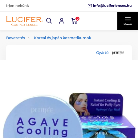
info@luciferlenses.hu
Írjon nekünk
0
Menü
Bevezetés
Koreai és japán kozmetikumok
Gyártó