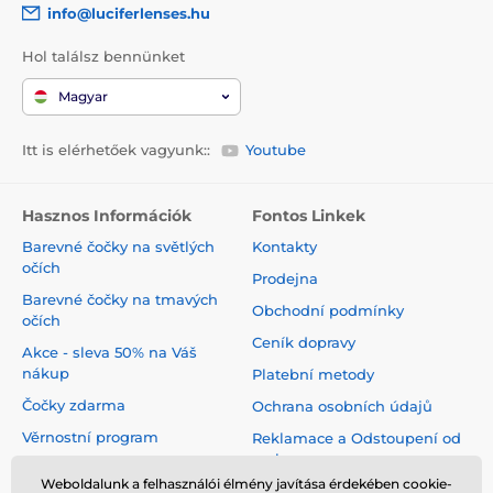
info@luciferlenses.hu
Hol találsz bennünket
Magyar
Itt is elérhetőek vagyunk::
Youtube
Hasznos Információk
Fontos Linkek
Barevné čočky na světlých
Kontakty
očích
Prodejna
Barevné čočky na tmavých
Obchodní podmínky
očích
Ceník dopravy
Akce - sleva 50% na Váš
nákup
Platební metody
Čočky zdarma
Ochrana osobních údajů
Věrnostní program
Reklamace a Odstoupení od
smlouvy
Jak pečovat o čočky
Weboldalunk a felhasználói élmény javítása érdekében cookie-