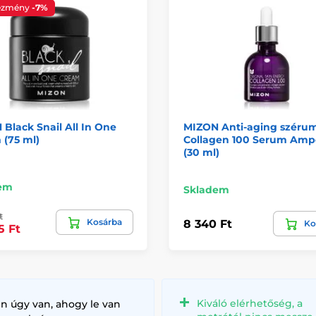
ezmény
-7%
Black Snail All In One
MIZON Anti-aging széru
 (75 ml)
Collagen 100 Serum Amp
(30 ml)
em
Skladem
t
Kosárba
8 340 Ft
Ko
5 Ft
Kiváló elérhetőség, a
n úgy van, ahogy le van