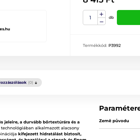
db
es.hu
Termékkód:
P3992
ozzászólások
(0)
Paraméter
Země původu
s jeleire, a durvább bőrtextúrára és a
 technológiában alkalmazott alacsony
inációja
kifejezett hidratálást biztosít,
asságot, és hozzájárul a ráncok és finom