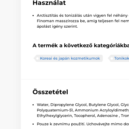
Használat
Arctisztítás és tonizálás után vigyen fel néhány
Finoman masszírozza be, amíg teljesen fel nem 
ápolást igény szerint.
A termék a következő kategóriákba
Koreai és japán kozmetikumok
Tonikok
Összetétel
Water, Dipropylene Glycol, Butylene Glycol, Gly
Polyquaternium-51, Ammonium Acryloyldimethylta
Ethylhexylglycerin, Tocopherol, Adenosine , 
Pouze k zevnímu použití. Uchovávejte mimo dosa