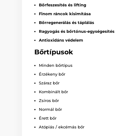
Bőrfeszesítés és lifting
Finom ráncok kisimítása
Bőrregenerálás és táplálás
Ragyogás és bőrtónus-egységesítés
Antioxidáns védelem
Bőrtípusok
Minden bőrtípus
Érzékeny bőr
Száraz bőr
Kombinált bőr
Zsíros bőr
Normál bőr
Érett bőr
Atópiás / ekcémás bőr