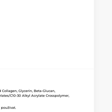
 Collagen, Glycerin, Beta-Glucan,
lates/C10-30 Alkyl Acrylate Crosspolymer,
 používat.