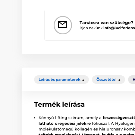
Tanácsra van szüksége?
Írjon nekünk
info@luciferlens
Leírás és paraméterek
Összetétel
H
Termék leírása
Könnyű lifting szérum, amely a
feszességveszté
látható öregedési jelekre
fókuszál. A Hyalugen
molekulatömegű kollagén és hialuronsav komb
teltebb megjelenést támogat, javítja a rugalm