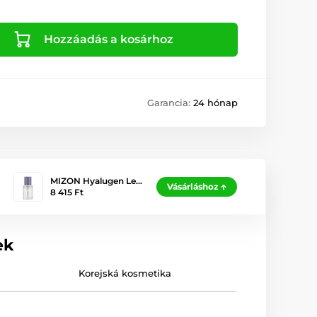
Hozzáadás a kosárhoz
Garancia:
24 hónap
MIZON Hyalugen Le…
Vásárláshoz
8 415 Ft
ek
Korejská kosmetika