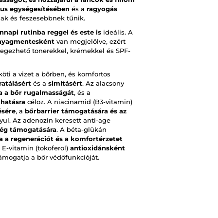
us egységesítésében
és a
ragyogás
nak és feszesebbnek tűnik.
napi rutinba reggel és este is
ideális. A
tanyagmentesként
van megjelölve, ezért
étegezhető tonerekkel, krémekkel és SPF-
öti a vizet a bőrben, és komfortos
ratálásért
és a
simításért
. Az alacsony
a a bőr rugalmasságát
, és a
g hatásra
céloz. A niacinamid (B3-vitamin)
ésére
, a
bőrbarrier támogatására és az
yul. Az adenozin keresett anti-age
ség támogatására
. A béta-glükán
 a regenerációt és a komfortérzetet
E-vitamin (tokoferol)
antioxidánsként
támogatja a bőr védőfunkcióját.