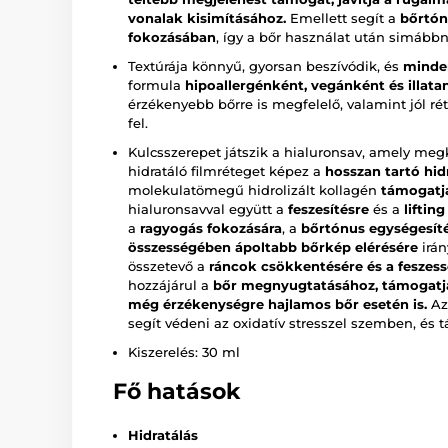
vonalak kisimításához.
Emellett segít a
bőrtón
fokozásában
, így a bőr használat után simább
Textúrája könnyű, gyorsan beszívódik, és
minden
formula
hipoallergénként, vegánként és illa
érzékenyebb bőrre is megfelelő, valamint jól r
fel.
Kulcsszerepet játszik a hialuronsav, amely megk
hidratáló filmréteget képez a
hosszan tartó hid
molekulatömegű hidrolizált kollagén
támogatj
hialuronsavval együtt a
feszesítésre
és a
liftin
a
ragyogás fokozására
, a
bőrtónus egységesít
összességében ápoltabb bőrkép elérésére
irán
összetevő a
ráncok csökkentésére és a feszes
hozzájárul a
bőr megnyugtatásához, támogatja
még érzékenységre hajlamos bőr esetén is.
Az 
segít védeni az oxidatív stresszel szemben, és 
Kiszerelés: 30 ml
Fő hatások
Hidratálás