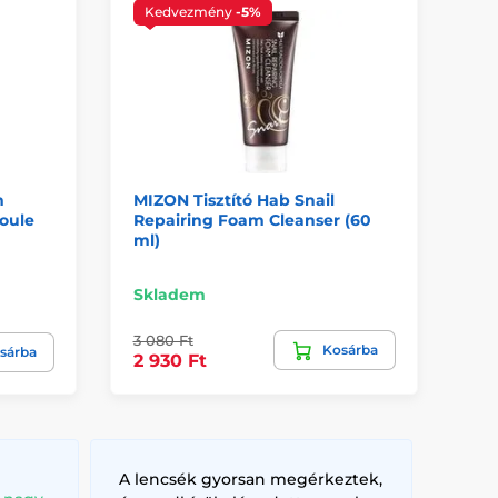
Kedvezmény
-5%
m
MIZON Tisztító Hab Snail
MI
oule
Repairing Foam Cleanser (60
&a
ml)
&a
Skladem
Sk
3 080 Ft
Kosárba
30
sárba
2 930 Ft
A lencsék gyorsan megérkeztek,