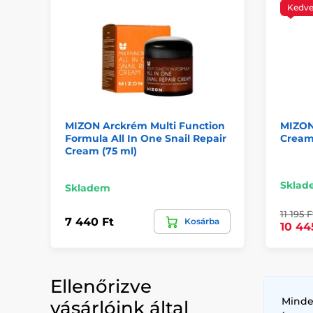
Kedv
MIZON Arckrém Multi Function
MIZON 
Formula All In One Snail Repair
Cream
Cream (75 ml)
Sklad
Skladem
11 195 F
7 440 Ft
Kosárba
10 44
Ellenőrizve
Minde
vásárlóink által