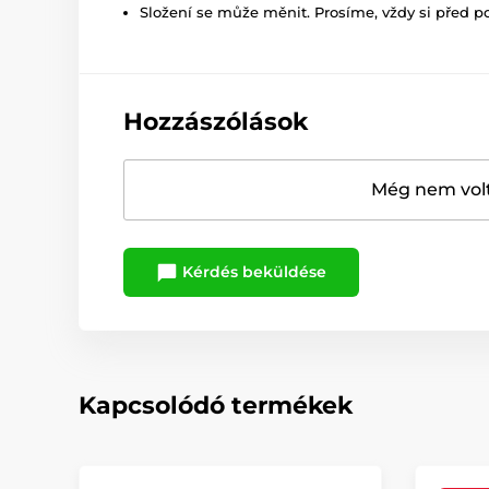
Složení se může měnit. Prosíme, vždy si před p
Hozzászólások
Még nem volt
Kérdés beküldése
Kapcsolódó termékek