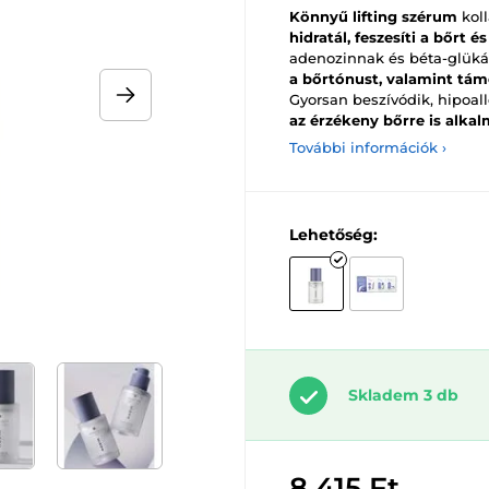
Könnyű lifting szérum
koll
hidratál, feszesíti a bőrt é
adenozinnak és béta-glük
a bőrtónust, valamint tám
Gyorsan beszívódik, hipoal
az érzékeny bőrre is alkal
További információk ›
Lehetőség:
Skladem 3 db
8 415 Ft