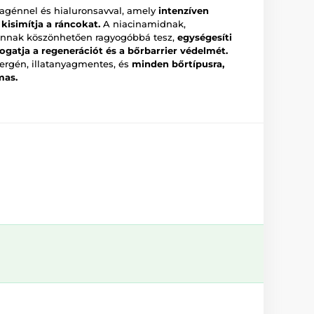
agénnel és hialuronsavval, amely
intenzíven
s kisimítja a ráncokat.
A niacinamidnak,
ánnak köszönhetően ragyogóbbá tesz,
egységesíti
ogatja a regenerációt és a bőrbarrier védelmét.
lergén, illatanyagmentes, és
minden bőrtípusra,
mas.