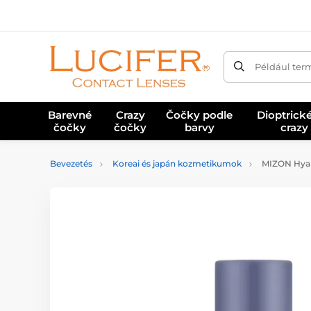
Például ter
Barevné
Crazy
Čočky podle
Dioptrick
čočky
čočky
barvy
crazy
Bevezetés
Koreai és japán kozmetikumok
MIZON Hyalu