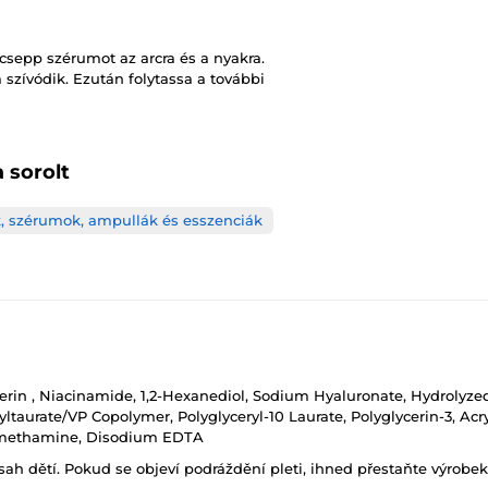
 csepp szérumot az arcra és a nyakra.
szívódik. Ezután folytassa a további
 sorolt
, szérumok, ampullák és esszenciák
cerin , Niacinamide, 1,2-Hexanediol, Sodium Hyaluronate, Hydrolyzed
urate/VP Copolymer, Polyglyceryl-10 Laurate, Polyglycerin-3, Acry
Tromethamine, Disodium EDTA
h dětí. Pokud se objeví podráždění pleti, ihned přestaňte výrobek