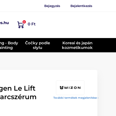
Bejegyzés
Bejelentkezés
es.hu
0
0 Ft
ing - Body
Čočky podle
Koreai és japán
ainting
stylu
kozmetikumok
en Le Lift
g arcszérum
További termékek megjelenítése ›