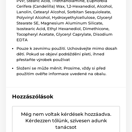
PVP, Stearic Acid, Triethanolamine, Euphorbia
Cerifera (Candelilla) Wax, 1,2-Hexanediol, Alcohol,
Lanolin, Cetearyl Alcohol, Sorbitan Sesquioleate,
Polyvinyl Alcohol, Hydroxyethylcellulose, Glyceryl
Stearate SE, Magnesium Aluminum Silicate,
Isostearic Acid, Ethyl Hexanediol, Dimethicone,
Tocopheryl Acetate, Glyceryl Caprylate, Disodium
EDTA
Pouze k zevnímu použití. Uchovávejte mimo dosah
dětí. Pokud se objeví podráždění pleti, ihned
přestaňte výrobek používat
Složení se může měnit. Prosíme, vždy si před
použitím ověřte informace uvedené na obalu.
Hozzászólások
Még nem voltak kérdések hozzáadva.
Kérdezzen tőlünk, szívesen adunk
tanácsot