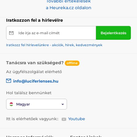
További értékelések
a Heureka.cz oldalon
Iratkozzon fel a hírlevélre
Ide írja az e-mail címét
Bejelentkezés
Iratkozz fel hírlevelünkre - akciók, hírek, kedvezmények
Tanácsra van szükséged?
offline
Az ügyfélszolgálat elérhető
info@luciferlenses.hu
Hol találsz bennünket
Magyar
Itt is elérhetőek vagyunk::
Youtube