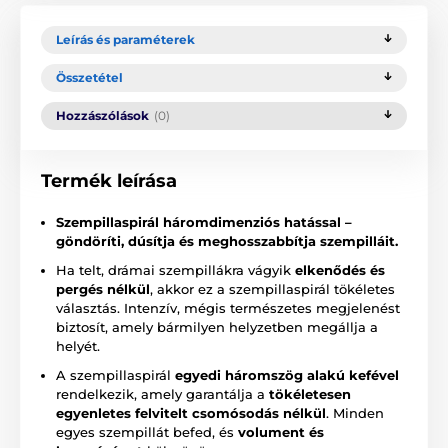
Leírás és paraméterek
Összetétel
Hozzászólások
(0)
Termék leírása
Szempillaspirál háromdimenziós hatással –
göndöríti, dúsítja és meghosszabbítja szempilláit.
Ha telt, drámai szempillákra vágyik
elkenődés és
pergés nélkül
, akkor ez a szempillaspirál tökéletes
választás. Intenzív, mégis természetes megjelenést
biztosít, amely bármilyen helyzetben megállja a
helyét.
A szempillaspirál
egyedi háromszög alakú kefével
rendelkezik, amely garantálja a
tökéletesen
egyenletes felvitelt csomósodás nélkül
. Minden
egyes szempillát befed, és
volument és