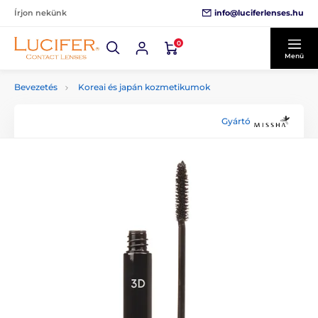
info@luciferlenses.hu
Írjon nekünk
0
Menü
Bevezetés
Koreai és japán kozmetikumok
Gyártó