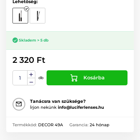
Lehetőség:
Skladem > 5 db
2 320 Ft
Kosárba
db
Tanácsra van szüksége?
Írjon nekünk
info@luciferlenses.hu
Termékkód:
DECOR 49A
Garancia:
24 hónap