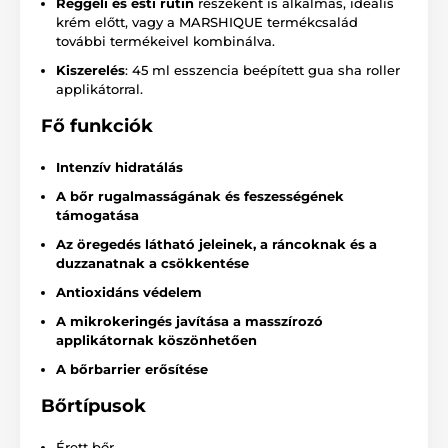
Reggeli és esti rutin
részeként is alkalmas, ideális
krém előtt, vagy a MARSHIQUE termékcsalád
további termékeivel kombinálva.
Kiszerelés
: 45 ml esszencia beépített gua sha roller
applikátorral.
Fő funkciók
Intenzív hidratálás
A bőr rugalmasságának és feszességének
támogatása
Az öregedés látható jeleinek, a ráncoknak és a
duzzanatnak a csökkentése
Antioxidáns védelem
A mikrokeringés javítása a masszírozó
applikátornak köszönhetően
A bőrbarrier erősítése
Bőrtípusok
Érett bőr