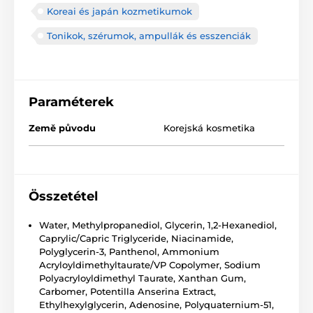
Koreai és japán kozmetikumok
Tonikok, szérumok, ampullák és esszenciák
Paraméterek
Země původu
Korejská kosmetika
Összetétel
Water, Methylpropanediol, Glycerin, 1,2-Hexanediol,
Caprylic/Capric Triglyceride, Niacinamide,
Polyglycerin-3, Panthenol, Ammonium
Acryloyldimethyltaurate/VP Copolymer, Sodium
Polyacryloyldimethyl Taurate, Xanthan Gum,
Carbomer, Potentilla Anserina Extract,
Ethylhexylglycerin, Adenosine, Polyquaternium-51,