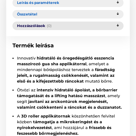
Leírás és paraméterek
Összetétel
Hozzászólások
(0)
Termék leírása
Innovatív
hidratáló és öregedésgátló esszencia
masszírozó gua sha applikátorral
, amelyet a
mindennapi bőrápoláshoz terveztek a
fáradtság
jeleit, a rugalmasság csökkenését, valamint az
első és a kifejezettebb ráncokat
mutató bőrre.
Ötvözi az
intenzív hidratáló ápolást, a bőrbarrier
támogatását és a lifting hatású masszázst
, amely
segít
javítani az arckontúrok megjelenését,
valamint csökkenteni a ráncokat és a duzzanatot.
A
3D roller applikátornak
köszönhetően felvitel
közben
támogatja a mikrokeringést és a
nyirokelvezetést
, ami hozzájárul a
frissebb és
feszesebb bőrmegjelenéshez.