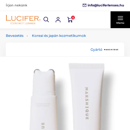
info@luciferlenses.hu
Írjon nekünk
0
Menü
Bevezetés
Koreai és japán kozmetikumok
Gyártó