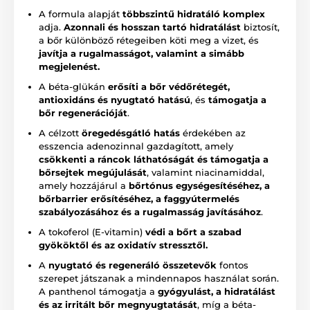
A formula alapját
többszintű hidratáló komplex
adja.
Azonnali és hosszan tartó hidratálást
biztosít,
a bőr különböző rétegeiben köti meg a vizet, és
javítja a rugalmasságot, valamint a simább
megjelenést.
A béta-glükán
erősíti a bőr védőrétegét,
antioxidáns és nyugtató hatású
, és
támogatja a
bőr regenerációját
.
A célzott
öregedésgátló hatás
érdekében az
esszencia adenozinnal gazdagított, amely
csökkenti a ráncok láthatóságát és támogatja a
bőrsejtek megújulását
, valamint niacinamiddal,
amely hozzájárul a
bőrtónus egységesítéséhez, a
bőrbarrier erősítéséhez, a faggyútermelés
szabályozásához és a rugalmasság javításához
.
A tokoferol (E-vitamin)
védi a bőrt a szabad
gyököktől és az oxidatív stressztől.
A
nyugtató és regeneráló összetevők
fontos
szerepet játszanak a mindennapos használat során.
A panthenol támogatja a
gyógyulást, a hidratálást
és az irritált bőr megnyugtatását
, míg a béta-