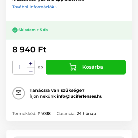
További információk ›
Skladem > 5 db
8 940 Ft
Kosárba
db
Tanácsra van szüksége?
Írjon nekünk
info@luciferlenses.hu
Termékkód:
P4038
Garancia:
24 hónap