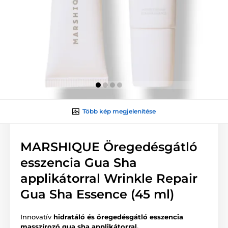
Több kép megjelenítése
MARSHIQUE Öregedésgátló
esszencia Gua Sha
applikátorral Wrinkle Repair
Gua Sha Essence (45 ml)
Innovatív
hidratáló és öregedésgátló esszencia
masszírozó gua sha applikátorral.