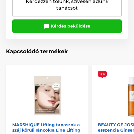
Kérdezzen tőlünk, szívesen adunk
tanácsot
Kérdés beküldése
Kapcsolódó termékek
-8%
MARSHIQUE Lifting tapaszok a
BEAUTY OF JOS
száj körüli ráncokra Line Lifting
esszencia Ginse