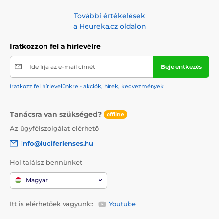
További értékelések
a Heureka.cz oldalon
Iratkozzon fel a hírlevélre
Ide írja az e-mail címét
Bejelentkezés
Iratkozz fel hírlevelünkre - akciók, hírek, kedvezmények
Tanácsra van szükséged?
offline
Az ügyfélszolgálat elérhető
info@luciferlenses.hu
Hol találsz bennünket
Magyar
Itt is elérhetőek vagyunk::
Youtube