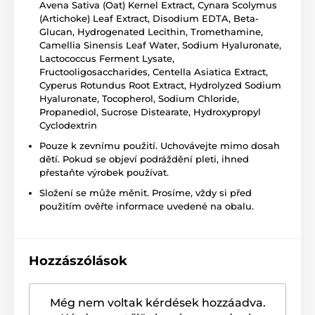
Avena Sativa (Oat) Kernel Extract, Cynara Scolymus
(Artichoke) Leaf Extract, Disodium EDTA, Beta-
Glucan, Hydrogenated Lecithin, Tromethamine,
Camellia Sinensis Leaf Water, Sodium Hyaluronate,
Lactococcus Ferment Lysate,
Fructooligosaccharides, Centella Asiatica Extract,
Cyperus Rotundus Root Extract, Hydrolyzed Sodium
Hyaluronate, Tocopherol, Sodium Chloride,
Propanediol, Sucrose Distearate, Hydroxypropyl
Cyclodextrin
Pouze k zevnímu použití. Uchovávejte mimo dosah
dětí. Pokud se objeví podráždění pleti, ihned
přestaňte výrobek používat.
Složení se může měnit. Prosíme, vždy si před
použitím ověřte informace uvedené na obalu.
Hozzászólások
Még nem voltak kérdések hozzáadva.