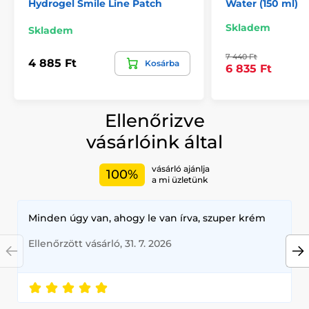
Hydrogel Smile Line Patch
Water (150 ml)
Skladem
Skladem
7 440 Ft
4 885 Ft
Kosárba
6 835 Ft
Ellenőrizve
vásárlóink által
vásárló ajánlja
100%
a mi üzletünk
Minden úgy van, ahogy le van írva, szuper krém
Ellenőrzött vásárló, 31. 7. 2026