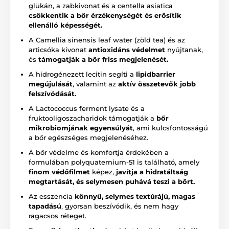
glükán, a zabkivonat és a centella asiatica
csökkentik a bőr érzékenységét és erősítik
ellenálló képességét.
A Camellia sinensis leaf water (zöld tea) és az
articsóka kivonat
antioxidáns védelmet
nyújtanak,
és
támogatják a bőr friss megjelenését.
A hidrogénezett lecitin segíti a
lipidbarrier
megújulását
, valamint az
aktív összetevők jobb
felszívódását.
A Lactococcus ferment lysate és a
fruktooligoszacharidok támogatják a
bőr
mikrobiomjának egyensúlyát
, ami kulcsfontosságú
a bőr egészséges megjelenéséhez.
A bőr védelme és komfortja érdekében a
formulában polyquaternium-51 is található, amely
finom védőfilmet
képez,
javítja a hidratáltság
megtartását, és selymesen puhává teszi a bőrt.
Az esszencia
könnyű, selymes textúrájú, magas
tapadású
, gyorsan beszívódik, és nem hagy
ragacsos réteget.