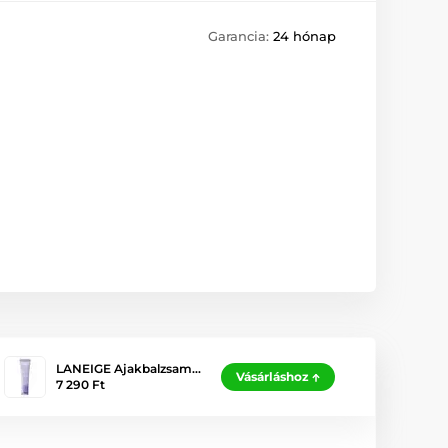
Garancia:
24 hónap
LANEIGE Ajakbalzsam…
Vásárláshoz
7 290 Ft