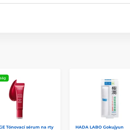
ság
GE Tónovací sérum na rty
HADA LABO Gokujyun