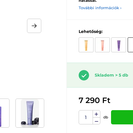
hatással.
További információk ›
Lehetőség:
Skladem > 5 db
7 290 Ft
db