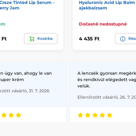
Craze Tinted Lip Serum -
Hyaluronic Acid Lip Balm
erry Jam
ajakbalzsam
em
Dočasně nedostupné
 Ft
4 435 Ft
Kosárba
Rés
n úgy van, ahogy le van
A lencsék gyorsan megérk
szuper krém
és rendkívül elégedett va
velük.
rzött vásárló, 31. 7. 2026
Ellenőrzött vásárló, 26. 7. 2