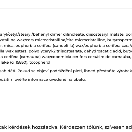
yl/cetyl/stearyl/behenyl dimer dilinoleate, diisostearyl malate, pol
ystalline wax/cera microcristallina/cire microcristalline, butyrosper
r, mica, euphorbia cerifera (candelilla) wax/euphorbia cerifera cer
la wax esters, polyglyceryl-2 triisostearate, dehydroacetic acid, but
a cerifera (carnauba) wax/copernicia cerifera cera/cire de carnauba, p
lake (ci 15850), tocopherol
h dětí. Pokud se objeví podráždění pleti, ihned přestaňte výrobek
oužitím ověřte informace uvedené na obalu.
ak kérdések hozzáadva. Kérdezzen tőlünk, szívesen a