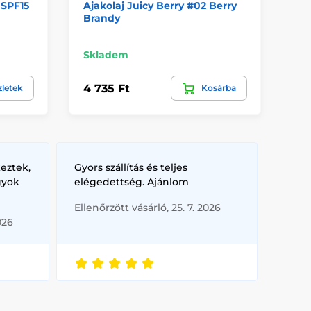
 SPF15
Ajakolaj Juicy Berry #02 Berry
éj
Brandy
Ma
Skladem
Sk
4 735 Ft
8 
zletek
Kosárba
eztek,
Gyors szállítás és teljes
gyok
elégedettség. Ajánlom
Ellenőrzött vásárló, 25. 7. 2026
026