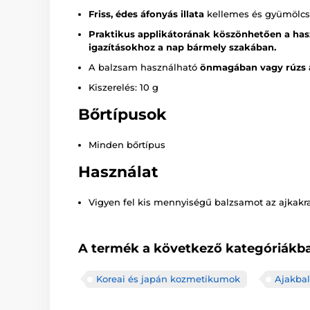
Friss, édes áfonyás illata
kellemes és gyümölcsö
Praktikus applikátorának köszönhetően a hasz
igazításokhoz a nap bármely szakában.
A balzsam használható
önmagában vagy rúzs a
Kiszerelés: 10 g
Bőrtípusok
Minden bőrtípus
Használat
Vigyen fel kis mennyiségű balzsamot az ajkakr
A termék a következő kategóriákba
Koreai és japán kozmetikumok
Ajakba