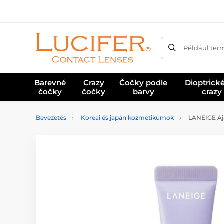
Például ter
Barevné
Crazy
Čočky podle
Dioptrick
čočky
čočky
barvy
crazy
Bevezetés
Koreai és japán kozmetikumok
LANEIGE Aja