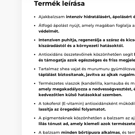
Termék leírása
Ajakbalzsam
intenzív hidratálásért, ápolásért 
Átfogó ápolást nyújt, amely magában foglalja 
védelmét.
Intenzíven puhítja, regenerálja a száraz és kic
kiszáradástól és a környezeti hatásoktól.
Antioxidáns összetevőinek köszönhetően segít
és támogatja azok egészséges és friss megjele
Tartalmaz shea vajat és murumuru gyümölcsva
táplálást biztosítanak, javítva az ajkak rugal
Természetes viaszok (kandelilla, karnauba és mi
amely megakadályozza a nedvességvesztést, é
kedvezőtlen külső hatásokkal szemben.
A tokoferol (E-vitamin) antioxidánsként működi
lassítja az öregedési folyamatot.
A pigmenteknek köszönhetően a balzsam az a
lilás tónust ad, amely kiemeli azok természet
A balzsam
minden bőrtípusra alkalmas
, és te