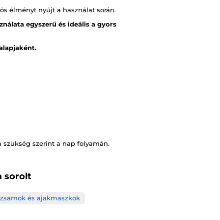
s élményt nyújt a használat során.
nálata egyszerű és ideális a gyors
lapjaként.
a szükség szerint a nap folyamán.
 sorolt
lzsamok és ajakmaszkok