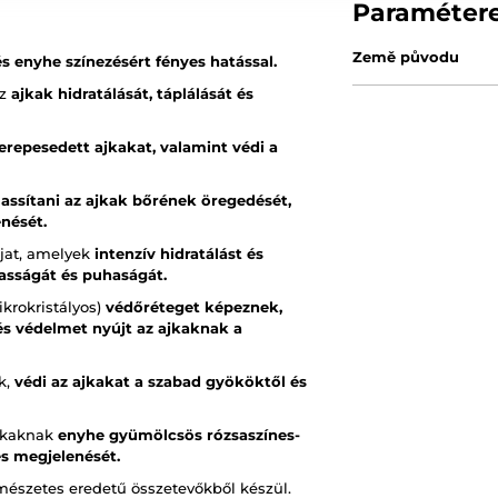
Paraméter
Země původu
és enyhe színezésért fényes hatással.
az
ajkak hidratálását, táplálását és
serepesedett ajkakat, valamint védi a
lassítani az ajkak bőrének öregedését,
nését.
jat, amelyek
intenzív hidratálást és
masságát és puhaságát.
krokristályos)
védőréteget képeznek,
s védelmet nyújt az ajkaknak a
k,
védi az ajkakat a szabad gyököktől és
jkaknak
enyhe gyümölcsös rózsaszínes-
es megjelenését.
rmészetes eredetű összetevőkből készül.