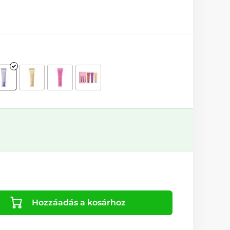
Hozzáadás a kosárhoz