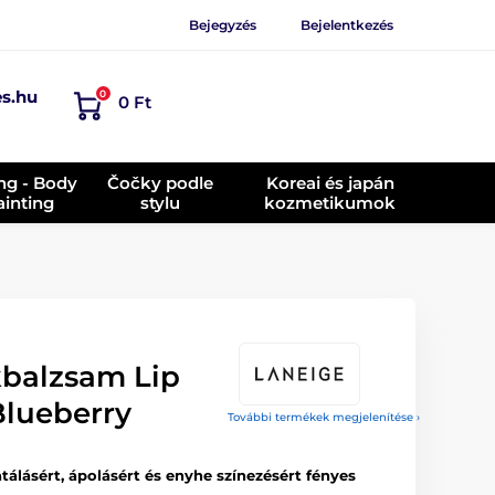
Bejegyzés
Bejelentkezés
es.hu
0
0 Ft
ing - Body
Čočky podle
Koreai és japán
ainting
stylu
kozmetikumok
balzsam Lip
lueberry
További termékek megjelenítése ›
atálásért, ápolásért és enyhe színezésért fényes