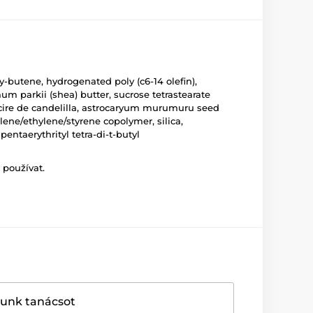
y-butene, hydrogenated poly (c6-14 olefin),
mum parkii (shea) butter, sucrose tetrastearate
a/cire de candelilla, astrocaryum murumuru seed
ylene/ethylene/styrene copolymer, silica,
entaerythrityl tetra-di-t-butyl
 používat.
dunk tanácsot