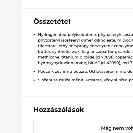
Összetétel
Hydrogenated polyisobutene, phytosteryl/isostear
phytosteryl isostearyl dimer dilinoleate, microcr
triacetate, ethylene/propylene/styrene copolyme
butter, synthetic wax, fragrance/parfum, candelil
methicone, titanium dioxide (ci 77891), copernici
hydroxyhydrocinnamate, blue 1 (ci 42090), red 7 
Pouze k zevnímu použití. Uchovávejte mimo dosa
Složení se může měnit. Prosíme, vždy si před p
Hozzászólások
Még nem volt