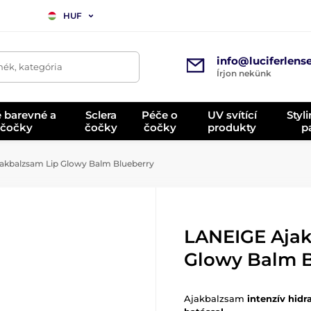
HUF
info@luciferlens
mék, kategória
Írjon nekünk
é barevné a
Sclera
Péče o
UV svítící
Styl
 čočky
čočky
čočky
produkty
p
kbalzsam Lip Glowy Balm Blueberry
LANEIGE Ajak
Glowy Balm B
Ajakbalzsam
intenzív hidr