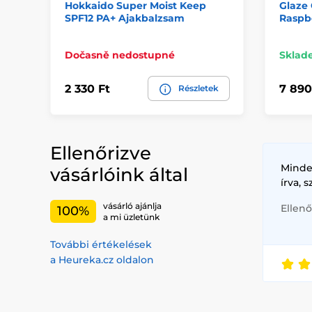
Hokkaido Super Moist Keep
Glaze 
SPF12 PA+ Ajakbalzsam
Raspb
Dočasně nedostupné
Sklad
2 330 Ft
7 890
Részletek
Ellenőrizve
Minde
vásárlóink által
írva, 
vásárló ajánlja
Ellenő
100%
a mi üzletünk
További értékelések
a Heureka.cz oldalon