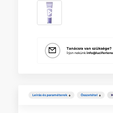
Tanácsra van szüksége?
Írjon nekünk
info@luciferlens
Leírás és paraméterek
Összetétel
H