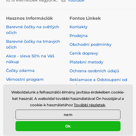
Hasznos Információk
Fontos Linkek
Barevné čočky na světlých
Kontakty
očích
Prodejna
Barevné čočky na tmavých
Obchodní podmínky
očích
Ceník dopravy
Akce - sleva 50% na Váš
nákup
Platební metody
Čočky zdarma
Ochrana osobních údajů
Věrnostní program
Reklamace a Odstoupení od
smlouvy
Jak pečovat o čočky
Weboldalunk a felhasználói élmény javítása érdekében cookie-
Virtuální zrcadlo
kat használ. A weboldal további használatával Ön hozzájárul a
cookie-k használatához
További részletek
.
Blog
nem
Ok
© 2026 www.luciferlenses.hu ⦁ Webshop szolgáltatónk a
SIMPLIA.cz