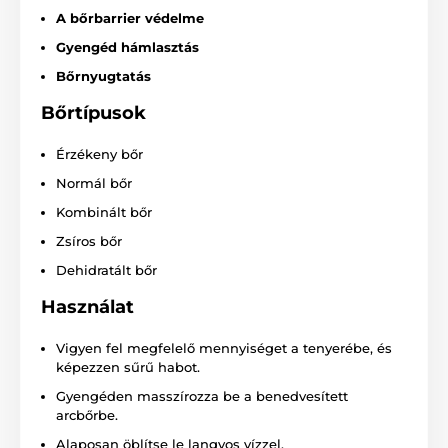
A bőrbarrier védelme
Gyengéd hámlasztás
Bőrnyugtatás
Bőrtípusok
Érzékeny bőr
Normál bőr
Kombinált bőr
Zsíros bőr
Dehidratált bőr
Használat
Vigyen fel megfelelő mennyiséget a tenyerébe, és
képezzen sűrű habot.
Gyengéden masszírozza be a benedvesített
arcbőrbe.
Alaposan öblítse le langyos vízzel.