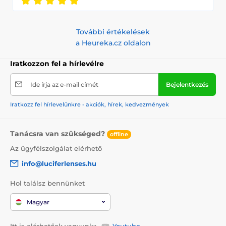
További értékelések
a Heureka.cz oldalon
Iratkozzon fel a hírlevélre
Ide írja az e-mail címét
Bejelentkezés
Iratkozz fel hírlevelünkre - akciók, hírek, kedvezmények
Tanácsra van szükséged?
offline
Az ügyfélszolgálat elérhető
info@luciferlenses.hu
Hol találsz bennünket
Magyar
Itt is elérhetőek vagyunk::
Youtube