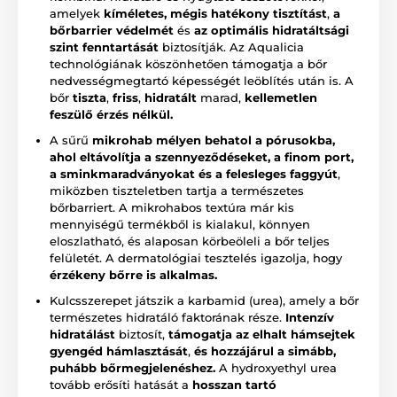
amelyek
kíméletes, mégis hatékony tisztítást
,
a
bőrbarrier védelmét
és
az optimális hidratáltsági
szint fenntartását
biztosítják. Az Aqualicia
technológiának köszönhetően támogatja a bőr
nedvességmegtartó képességét leöblítés után is. A
bőr
tiszta
,
friss
,
hidratált
marad,
kellemetlen
feszülő érzés nélkül.
A sűrű
mikrohab mélyen behatol a pórusokba,
ahol eltávolítja a szennyeződéseket, a finom port,
a sminkmaradványokat és a felesleges faggyút
,
miközben tiszteletben tartja a természetes
bőrbarriert. A mikrohabos textúra már kis
mennyiségű termékből is kialakul, könnyen
eloszlatható, és alaposan körbeöleli a bőr teljes
felületét. A dermatológiai tesztelés igazolja, hogy
érzékeny bőrre is alkalmas.
Kulcsszerepet játszik a karbamid (urea), amely a bőr
természetes hidratáló faktorának része.
Intenzív
hidratálást
biztosít,
támogatja az elhalt hámsejtek
gyengéd hámlasztását
,
és hozzájárul a simább,
puhább bőrmegjelenéshez.
A hydroxyethyl urea
tovább erősíti hatását a
hosszan tartó