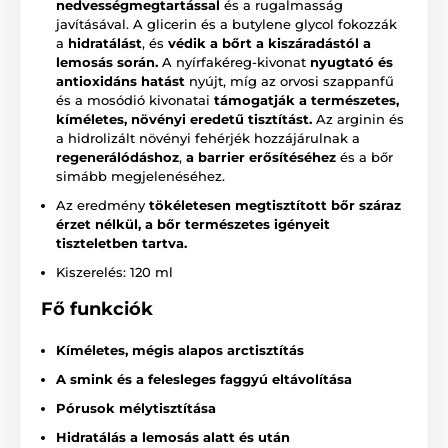
nedvességmegtartással
és a rugalmasság
javításával. A glicerin és a butylene glycol fokozzák
a
hidratálást
, és
védik a bőrt a kiszáradástól a
lemosás során.
A nyírfakéreg-kivonat
nyugtató és
antioxidáns hatást
nyújt, míg az orvosi szappanfű
és a mosódió kivonatai
támogatják a természetes,
kíméletes, növényi eredetű tisztítást.
Az arginin és
a hidrolizált növényi fehérjék hozzájárulnak a
regenerálódáshoz
,
a barrier erősítéséhez
és a bőr
simább megjelenéséhez.
Az eredmény
tökéletesen megtisztított bőr száraz
érzet nélkül, a bőr természetes igényeit
tiszteletben tartva.
Kiszerelés: 120 ml
Fő funkciók
Kíméletes, mégis alapos arctisztítás
A smink és a felesleges faggyú eltávolítása
Pórusok mélytisztítása
Hidratálás a lemosás alatt és után