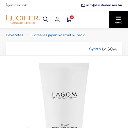
info@luciferlenses.hu
Írjon nekünk
0
Menü
Bevezetés
Koreai és japán kozmetikumok
Gyártó