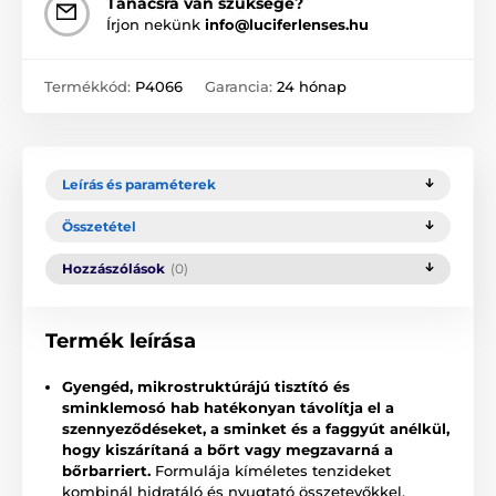
Tanácsra van szüksége?
Írjon nekünk
info@luciferlenses.hu
Termékkód:
P4066
Garancia:
24 hónap
Leírás és paraméterek
Összetétel
Hozzászólások
(0)
Termék leírása
Gyengéd, mikrostruktúrájú tisztító és
sminklemosó hab
hatékonyan távolítja el a
szennyeződéseket, a sminket és a faggyút anélkül,
hogy kiszárítaná a bőrt vagy megzavarná a
bőrbarriert.
Formulája kíméletes tenzideket
kombinál hidratáló és nyugtató összetevőkkel,