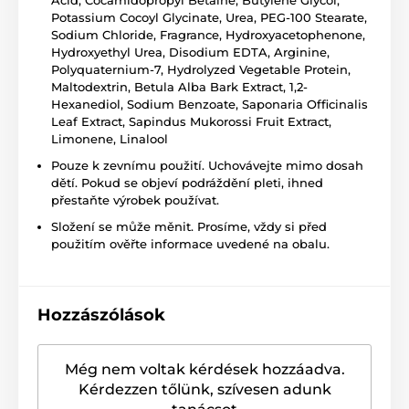
Potassium Cocoyl Glycinate, Urea, PEG-100 Stearate,
Sodium Chloride, Fragrance, Hydroxyacetophenone,
Hydroxyethyl Urea, Disodium EDTA, Arginine,
Polyquaternium-7, Hydrolyzed Vegetable Protein,
Maltodextrin, Betula Alba Bark Extract, 1,2-
Hexanediol, Sodium Benzoate, Saponaria Officinalis
Leaf Extract, Sapindus Mukorossi Fruit Extract,
Limonene, Linalool
Pouze k zevnímu použití. Uchovávejte mimo dosah
dětí. Pokud se objeví podráždění pleti, ihned
přestaňte výrobek používat.
Složení se může měnit. Prosíme, vždy si před
použitím ověřte informace uvedené na obalu.
Hozzászólások
Még nem voltak kérdések hozzáadva.
Kérdezzen tőlünk, szívesen adunk