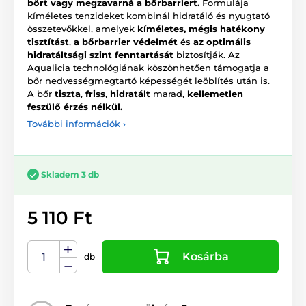
bőrt vagy megzavarná a bőrbarriert.
Formulája
kíméletes tenzideket kombinál hidratáló és nyugtató
összetevőkkel, amelyek
kíméletes, mégis hatékony
tisztítást
,
a bőrbarrier védelmét
és
az optimális
hidratáltsági szint fenntartását
biztosítják. Az
Aqualicia technológiának köszönhetően támogatja a
bőr nedvességmegtartó képességét leöblítés után is.
A bőr
tiszta
,
friss
,
hidratált
marad,
kellemetlen
feszülő érzés nélkül.
További információk ›
Skladem 3 db
5 110 Ft
Kosárba
db