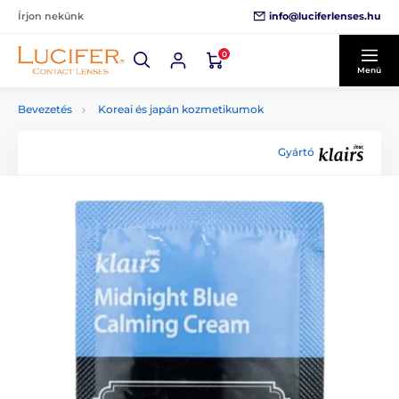
info@luciferlenses.hu
Írjon nekünk
0
Menü
Bevezetés
Koreai és japán kozmetikumok
Gyártó