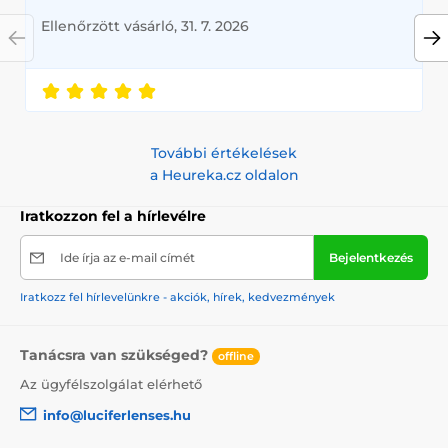
Ellenőrzött vásárló, 31. 7. 2026
További értékelések
a Heureka.cz oldalon
Iratkozzon fel a hírlevélre
Ide írja az e-mail címét
Bejelentkezés
Iratkozz fel hírlevelünkre - akciók, hírek, kedvezmények
Tanácsra van szükséged?
offline
Az ügyfélszolgálat elérhető
info@luciferlenses.hu