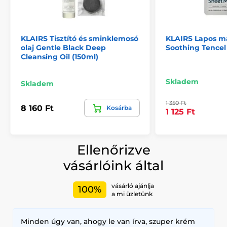
KLAIRS Tisztító és sminklemosó
KLAIRS Lapos ma
olaj Gentle Black Deep
Soothing Tencel
Cleansing Oil (150ml)
Skladem
Skladem
1 350 Ft
8 160 Ft
Kosárba
1 125 Ft
Ellenőrizve
vásárlóink által
vásárló ajánlja
100%
a mi üzletünk
Minden úgy van, ahogy le van írva, szuper krém