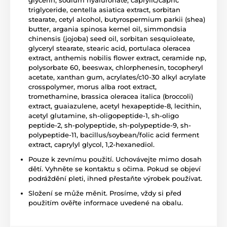
glycerin, sodium hyaluronate, caprylic/capric
triglyceride, centella asiatica extract, sorbitan
stearate, cetyl alcohol, butyrospermium parkii (shea)
butter, argania spinosa kernel oil, simmondsia
chinensis (jojoba) seed oil, sorbitan sesquioleate,
glyceryl stearate, stearic acid, portulaca oleracea
extract, anthemis nobilis flower extract, ceramide np,
polysorbate 60, beeswax, chlorphenesin, tocopheryl
acetate, xanthan gum, acrylates/c10-30 alkyl acrylate
crosspolymer, morus alba root extract,
tromethamine, brassica oleracea italica (broccoli)
extract, guaiazulene, acetyl hexapeptide-8, lecithin,
acetyl glutamine, sh-oligopeptide-1, sh-oligo
peptide-2, sh-polypeptide, sh-polypeptide-9, sh-
polypeptide-11, bacillus/soybean/folic acid ferment
extract, caprylyl glycol, 1,2-hexanediol.
Pouze k zevnímu použití. Uchovávejte mimo dosah
dětí. Vyhněte se kontaktu s očima. Pokud se objeví
podráždění pleti, ihned přestaňte výrobek používat.
Složení se může měnit. Prosíme, vždy si před
použitím ověřte informace uvedené na obalu.