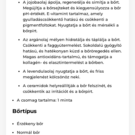
A jojobaolaj ápolja, regenerálja és simítja a bőrt.
Megújítja a bőrsejteket és kiegyensúlyozza a bőr
pH-értékét. E-vitamint tartalmaz, amely
gyulladáscsökkentő hatású és csökkenti a
pigmentfoltokat. Nyugtatja a bőrt és mérsékli a
bőrpírt.
Az argánolaj mélyen hidratálja és táplálja a bőrt.
Csökkenti a faggyútermelést. Sokoldalú gyógyító
hatású, és hatékonyan küzd a bőröregedés ellen.
Magas antioxidáns-tartalmú, és támogatja a
kollagén- és elasztintermelést a bőrben.
A levendulaolaj nyugtatja a bőrt, és friss
megjelenést kölcsönöz neki.
A ceramidok helyreállítják a bőr felszínét, és
csökkentik az irritációt és a bőrpírt.
A csomag tartalma: 1 minta
Bőrtípus
Érzékeny bőr
Normál bőr