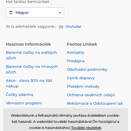
Hol találsz bennünket
Magyar
Itt is elérhetőek vagyunk::
Youtube
Hasznos Információk
Fontos Linkek
Barevné čočky na světlých
Kontakty
očích
Prodejna
Barevné čočky na tmavých
Obchodní podmínky
očích
Ceník dopravy
Akce - sleva 50% na Váš
nákup
Platební metody
Čočky zdarma
Ochrana osobních údajů
Věrnostní program
Reklamace a Odstoupení od
smlouvy
Jak pečovat o čočky
Weboldalunk a felhasználói élmény javítása érdekében cookie-
Virtuální zrcadlo
kat használ. A weboldal további használatával Ön hozzájárul a
cookie-k használatához
További részletek
.
Blog