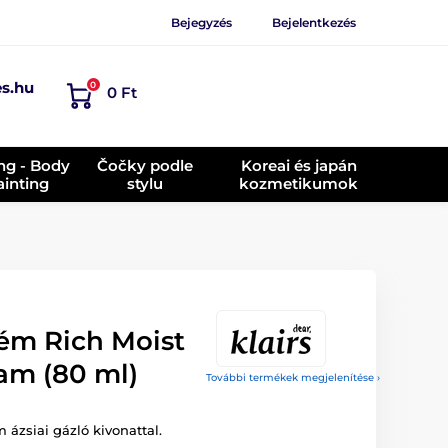
Bejegyzés
Bejelentkezés
es.hu
0
0 Ft
ing - Body
Čočky podle
Koreai és japán
ainting
stylu
kozmetikumok
ém Rich Moist
am (80 ml)
További termékek megjelenítése ›
 ázsiai gázló kivonattal.