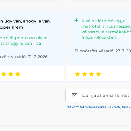
Kiváló elérhetőség, a
n úgy van, ahogy le van
metrótól nincs messze
szuper krém
választék a termékekbő
felszerelésekből.
termék pontosan olyan,
nt ahogy le van írva
Ellenőrzött vásárló, 27. 7. 2
rzött vásárló, 31. 7. 2026
Ide írja az e-mail címét
Iratkozz fel hírlevelünkre - akciók, hí