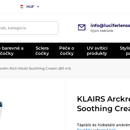
HUF
info@luciferlens
mék, kategória
Írjon nekünk
é barevné a
Sclera
Péče o
UV svítící
Styl
 čočky
čočky
čočky
produkty
p
rém Rich Moist Soothing Cream (80 ml)
KLAIRS Arckr
Soothing Cre
Tápláló és hidratáló arckrém