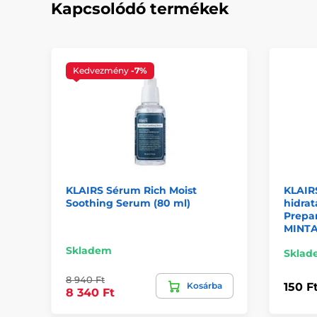
Kapcsolódó termékek
Kedvezmény
-7%
KLAIRS Sérum Rich Moist
KLAIR
Soothing Serum (80 ml)
hidrat
Prepa
MINT
Skladem
Sklad
8 940 Ft
Kosárba
150 F
8 340 Ft