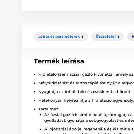
Leírás és paraméterek
Összetétel
H
Termék leírása
Hidratáló krém ázsiai gázló kivonattal, amely s
Mélyhidratálást és tartós táplálást nyújt a ragyo
Nyugtatja az irritált bőrt és csökkenti a bőrpírt.
Hatékonyan helyreállítja a hidratáció egyensúly
Tartalmaz:
Az ázsiai gázló kisimító hatású, támogatja a
gyulladást, gyorsítja a sebgyógyulást és inten
A jojobaolaj ápolja, regenerálja és kisimítja a 