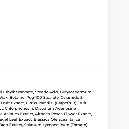
etyl Ethylhexanoate, Stearic Acid, Butyrospermum
 Wax, Betaine, Peg-100 Stearate, Ceramide 3,
it Extract, Citrus Paradisi (Grapefruit) Fruit
ract, Chlorphenesin, Disodium Adenosine
la Asiatica Extract, Althaea Rosea Flower Extract,
e) Leaf Extract, Brassica Oleracea Italica
ce) Bran Extract, Solanum Lycopersicum (Tomato)