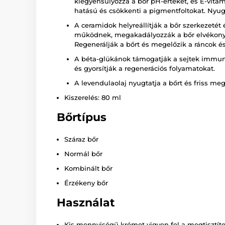
kiegyensúlyozza a bőr pH-értékét, és E-vita
hatású és csökkenti a pigmentfoltokat. Nyugta
A ceramidok helyreállítják a bőr szerkezetét
működnek, megakadályozzák a bőr elvékonyodá
Regenerálják a bőrt és megelőzik a ráncok és
A béta-glükánok támogatják a sejtek immunit
és gyorsítják a regenerációs folyamatokat.
A levendulaolaj nyugtatja a bőrt és friss meg
Kiszerelés: 80 ml
Bőrtípus
Száraz bőr
Normál bőr
Kombinált bőr
Érzékeny bőr
Használat
Kis mennyiségű krémet vigyen fel a megtisztít