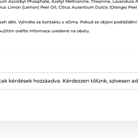
odium Ascorbyl Phosphate, Acetyl Methionine, Theanine, Lavandula A
rus Limon (Lemon) Peel Oil, Citrus Aurantium Dulcis (Orange) Peel O
h dětí. Vyhněte se kontaktu s očima. Pokud se objeví podráždění p
oužitím ověřte informace uvedené na obalu.
ak kérdések hozzáadva. Kérdezzen tőlünk, szívesen a