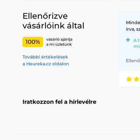
Ellenőrizve
Minde
vásárlóink által
írva, 
vásárló ajánlja
A 
100%
a mi üzletünk
mi
További értékelések
Ellenő
a Heureka.cz oldalon
Iratkozzon fel a hírlevélre