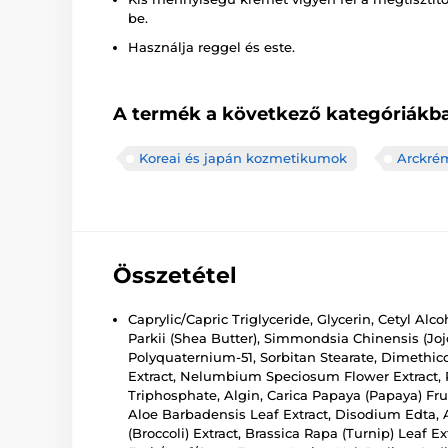
be.
Használja reggel és este.
A termék a következő kategóriákba
Koreai és japán kozmetikumok
Arckré
Összetétel
Caprylic/Capric Triglyceride, Glycerin, Cetyl Al
Parkii (Shea Butter), Simmondsia Chinensis (Joj
Polyquaternium-51, Sorbitan Stearate, Dimethicon
Extract, Nelumbium Speciosum Flower Extract, P
Triphosphate, Algin, Carica Papaya (Papaya) Fruit
Aloe Barbadensis Leaf Extract, Disodium Edta, Ap
(Broccoli) Extract, Brassica Rapa (Turnip) Leaf E