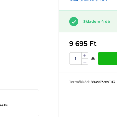
További információk ›
Skladem 4 db
9 695 Ft
db
Termékkód:
8809572891113
es.hu