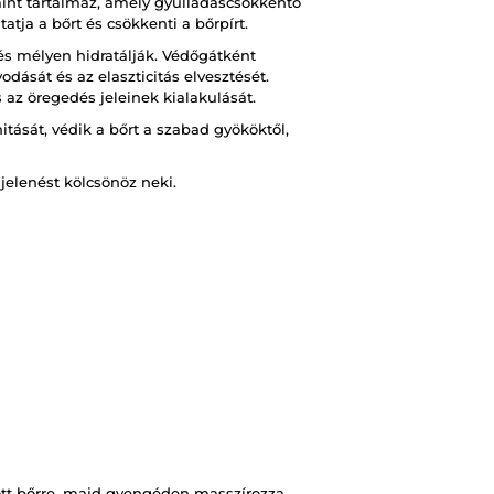
mint tartalmaz, amely gyulladáscsökkentő
tja a bőrt és csökkenti a bőrpírt.
 és mélyen hidratálják. Védőgátként
sát és az elaszticitás elvesztését.
 az öregedés jeleinek kialakulását.
ását, védik a bőrt a szabad gyököktől,
jelenést kölcsönöz neki.
ott bőrre, majd gyengéden masszírozza