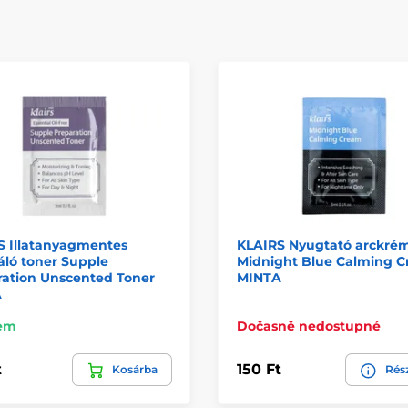
S Illatanyagmentes
KLAIRS Nyugtató arckré
áló toner Supple
Midnight Blue Calming 
ration Unscented Toner
MINTA
A
em
Dočasně nedostupné
t
150 Ft
Kosárba
Rés