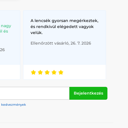
A lencsék gyorsan megérkeztek,
, nagy
és rendkívül elégedett vagyok
l és
velük.
Ellenőrzött vásárló, 26. 7. 2026
026
Bejelentkezés
rek, kedvezmények