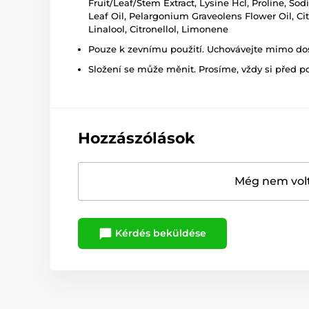
Fruit/Leaf/Stem Extract, Lysine Hcl, Proline, S
Leaf Oil, Pelargonium Graveolens Flower Oil, Cit
Linalool, Citronellol, Limonene
Pouze k zevnímu použití. Uchovávejte mimo dosa
Složení se může měnit. Prosíme, vždy si před p
Hozzászólások
Még nem volt
Kérdés beküldése