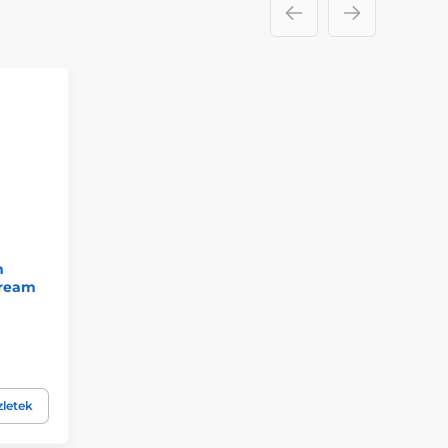
m
Cream
zletek