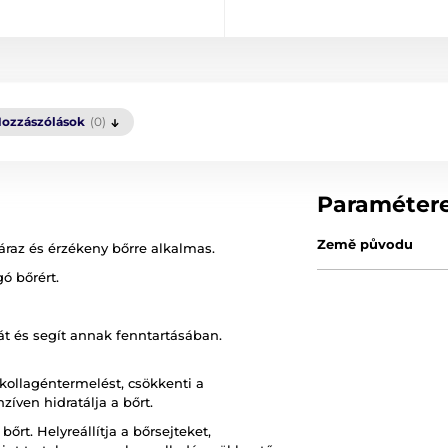
ozzászólások
(0)
Paraméter
Země původu
záraz és érzékeny bőrre alkalmas.
gó bőrért.
át és segít annak fenntartásában.
 kollagéntermelést, csökkenti a
zíven hidratálja a bőrt.
bőrt. Helyreállítja a bőrsejteket,