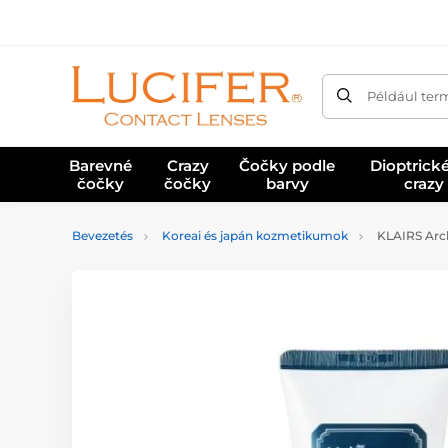
Például ter
Barevné
Crazy
Čočky podle
Dioptrick
čočky
čočky
barvy
crazy
Bevezetés
Koreai és japán kozmetikumok
KLAIRS Arck