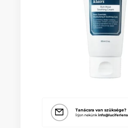
Tanácsra van szüksége?
Írjon nekünk
info@luciferlens