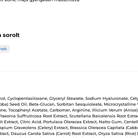
 sorolt
mek
cohol, Cyclopentasiloxane, Glyceryl Stearate, Sodium Hyaluronate, C
oba) Seed Oil, Beta-Glucan, Sorbitan Sesquioleate, Microcrystalline
e, Tocopheryl Acetate, Carbomer, Arginine, Illicium Verum (Anise) Fru
aeonia Suffruticosa Root Extract, Scutellaria Baicalensis Root Ext
 Extract, Citric Acid, Portulaca Oleracea Extract, Natto Gum, Centel
ium Graveolens (Celery) Extract, Brassica Oleracea Capitata (Cabbag
xtract, Daucus Carota Sativa (Carrot) Root Extract, Oryza Sativa (Ri