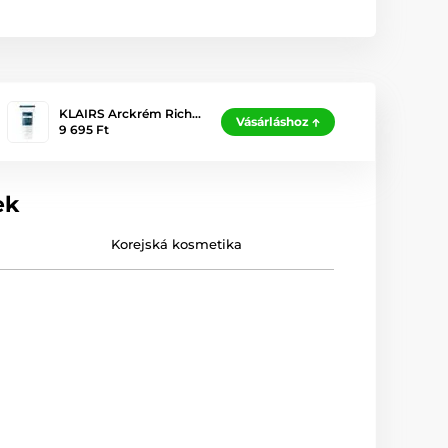
KLAIRS Arckrém Rich…
Vásárláshoz
9 695 Ft
ek
Korejská kosmetika