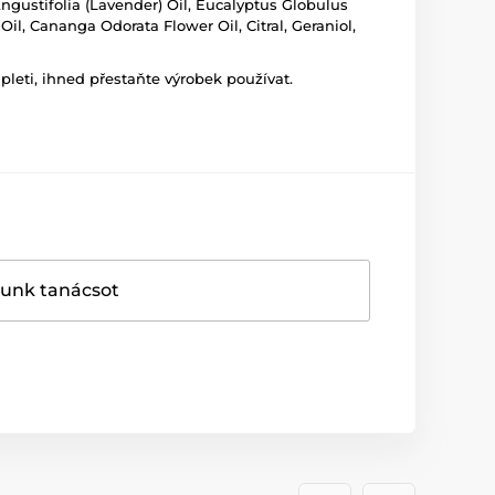
ngustifolia (Lavender) Oil, Eucalyptus Globulus
il, Cananga Odorata Flower Oil, Citral, Geraniol,
leti, ihned přestaňte výrobek používat.
dunk tanácsot