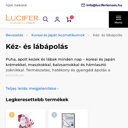
info@luciferlenses.hu
Írjon nekünk
0
Menü
Bevezetés
Koreai és japán kozmetikumok
Kéz- és lábápolás
Kéz- és lábápolás
Puha, ápolt kezek és lábak minden nap – koreai és japán
krémekkel, maszkokkal, balzsamokkal és hámlasztó
zoknikkal. Természetes, hatékony és gyengéd ápolás a
bőrödnek.
Teljes leírás megjelenítése
›
Legkeresettebb termékek