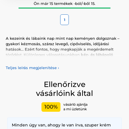
Ön már 15 termékek -ból/-ből 15.
1
A kezeink és lábaink nap mint nap keményen dolgoznak –
gyakori kézmosás, száraz levegő, cipőviselés, időjárási
hatások… Ezért fontos, hogy megkapják a megérdemelt
törődést. Különleges válogatásunkban
kéz- és lábápoló
termékeket
kínálunk, amelyek a
koreai és japán
szépségápolás filozófiáját
ötvözik: gyengédség,
Teljes leírás megjelenítése
›
hatékonyság, természetes összetevők.
Fedezd fel a
hidratáló kézkrémeket
,
tápláló lábmaszkokat
,
Ellenőrizve
hámlasztó zoknikat
,
sarokápoló balzsamokat
,
vásárlóink által
kutikulaolajokat
és még sok mást, amelyek segítenek
megőrizni bőröd
puhaságát, rugalmasságát és egészséges
megjelenését
. Sok termék nyugtató vagy frissítő hatású,
vásárló ajánlja
100%
ideális az esti relaxációhoz.
a mi üzletünk
A formulák olyan népszerű összetevőket tartalmaznak, mint
a
hialuronsav
,
urea
,
ceramidok
,
centella asiatica
,
Minden úgy van, ahogy le van írva, szuper krém