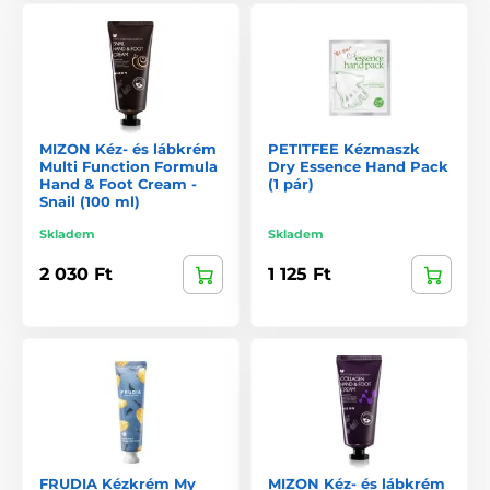
MIZON Kéz- és lábkrém
PETITFEE Kézmaszk
Multi Function Formula
Dry Essence Hand Pack
Hand & Foot Cream -
(1 pár)
Snail (100 ml)
Skladem
Skladem
2 030 Ft
1 125 Ft
FRUDIA Kézkrém My
MIZON Kéz- és lábkrém