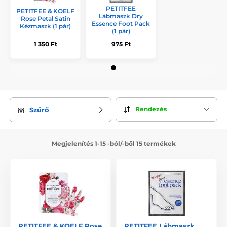
PETITFEE
PETITFEE & KOELF
Lábmaszk Dry
Rose Petal Satin
Essence Foot Pack
Kézmaszk (1 pár)
(1 pár)
1 350 Ft
975 Ft
Rendezés
Szűrő
Megjelenítés 1-15 -ból/-ből 15 termékek
PETITFEE & KOELF Rose
PETITFEE Lábmaszk