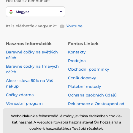
Hol találsz bennünket
Magyar
Itt is elérhetőek vagyunk::
Youtube
Hasznos Információk
Fontos Linkek
Barevné čočky na světlých
Kontakty
očích
Prodejna
Barevné čočky na tmavých
Obchodní podmínky
očích
Ceník dopravy
Akce - sleva 50% na Váš
nákup
Platební metody
Čočky zdarma
Ochrana osobních údajů
Věrnostní program
Reklamace a Odstoupení od
smlouvy
Jak pečovat o čočky
Weboldalunk a felhasználói élmény javítása érdekében cookie-
Virtuální zrcadlo
kat használ. A weboldal további használatával Ön hozzájárul a
cookie-k használatához
További részletek
.
Blog