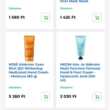
Foot Mask Sheet
Skladem
Skladem
1 580 Ft
1 425 Ft
KOSÉ Kézkrém Coen
MIZON Kéz- és lábkrém
Rich Q10 Whitening
Multi Function Formula
Medicated Hand Cream
Hand & Foot Cream -
- Moisture (80 g)
Hyaluronic Acid (100
ml)
Skladem
Skladem
5 260 Ft
2 030 Ft