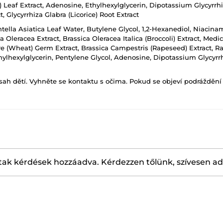
ee) Leaf Extract, Adenosine, Ethylhexylglycerin, Dipotassium Glycyr
, Glycyrrhiza Glabra (Licorice) Root Extract
tella Asiatica Leaf Water, Butylene Glycol, 1,2-Hexanediol, Niacinam
Oleracea Extract, Brassica Oleracea Italica (Broccoli) Extract, Medic
re (Wheat) Germ Extract, Brassica Campestris (Rapeseed) Extract, Ra
thylhexylglycerin, Pentylene Glycol, Adenosine, Dipotassium Glycy
h dětí. Vyhněte se kontaktu s očima. Pokud se objeví podráždění p
ak kérdések hozzáadva. Kérdezzen tőlünk, szívesen a