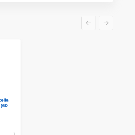
ella
 (60