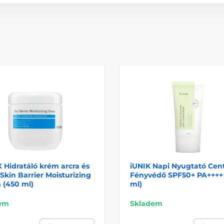
Hidratáló krém arcra és
iUNIK Napi Nyugtató Cent
 Skin Barrier Moisturizing
Fényvédő SPF50+ PA++++
 (450 ml)
ml)
em
Skladem