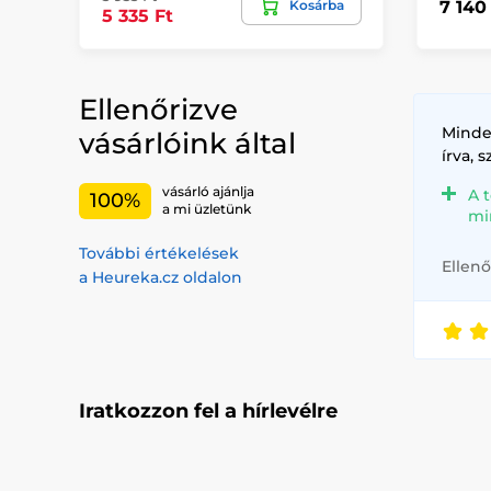
Kosárba
7 140
5 335 Ft
Ellenőrizve
Minde
vásárlóink által
írva, 
vásárló ajánlja
A 
100%
a mi üzletünk
mi
További értékelések
Ellenő
a Heureka.cz oldalon
Iratkozzon fel a hírlevélre