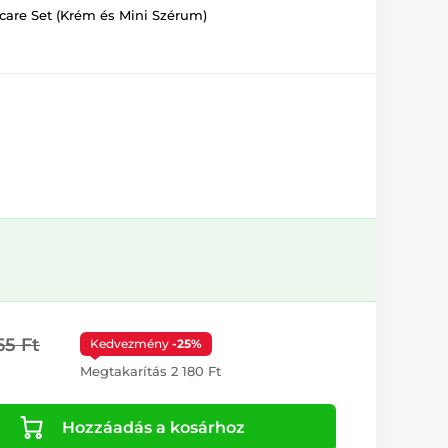
ncare Set (Krém és Mini Szérum)
65 Ft
Kedvezmény
-25%
Megtakarítás 2 180 Ft
Hozzáadás a kosárhoz