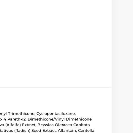
henyl Trimethicone, Cyclopentasiloxane,
12-14 Pareth-12, Dimethicone/Vinyl Dimethicone
a (Alfalfa) Extract, Brassica Oleracea Capitata
tivus (Radish) Seed Extract, Allantoin, Centella