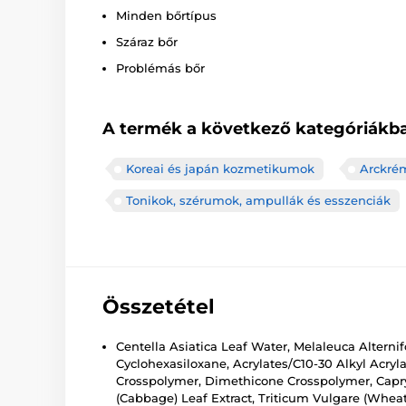
Minden bőrtípus
Száraz bőr
Problémás bőr
A termék a következő kategóriákba
Koreai és japán kozmetikumok
Arckré
Tonikok, szérumok, ampullák és esszenciák
Összetétel
Centella Asiatica Leaf Water, Melaleuca Alterni
Cyclohexasiloxane, Acrylates/C10-30 Alkyl Acry
Crosspolymer, Dimethicone Crosspolymer, Caprylyl 
(Cabbage) Leaf Extract, Triticum Vulgare (Wheat