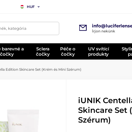
HUF
info@luciferlens
mék, kategória
Írjon nekünk
é barevné a
Sclera
Péče o
UV svítící
Styl
 čočky
čočky
čočky
produkty
p
la Edition Skincare Set (Krém és Mini Szérum)
iUNIK Centell
Skincare Set 
Szérum)