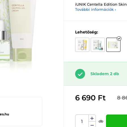
iUNIK Centella Edition Ski
További információk ›
Lehetőség:
Skladem 2 db
6 690 Ft
8 8
es.hu
db