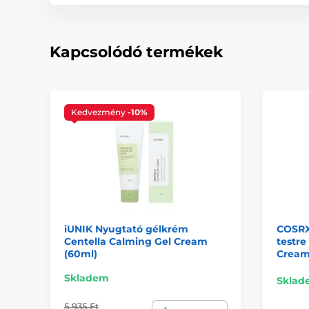
Kapcsolódó termékek
Kedvezmény
-10%
iUNIK Nyugtató gélkrém
COSRX 
Centella Calming Gel Cream
testre
(60ml)
Cream
Skladem
Sklad
5 935 Ft