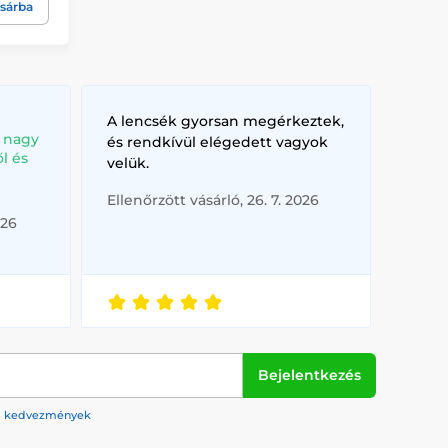
sárba
A lencsék gyorsan megérkeztek,
, nagy
és rendkívül elégedett vagyok
l és
velük.
Ellenőrzött vásárló, 26. 7. 2026
026
Bejelentkezés
rek, kedvezmények