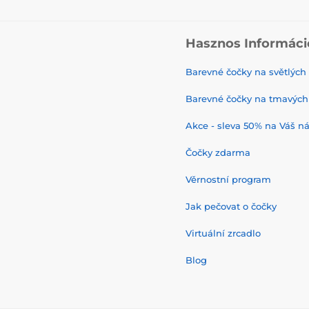
Hasznos Informáci
Barevné čočky na světlých
Barevné čočky na tmavých
Akce - sleva 50% na Váš n
Čočky zdarma
Věrnostní program
Jak pečovat o čočky
Virtuální zrcadlo
Blog