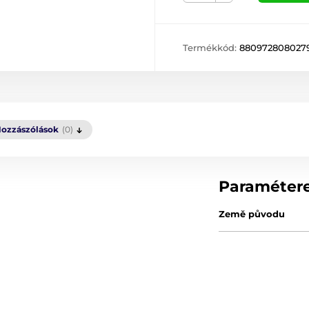
Termékkód:
880972808027
ozzászólások
(0)
Paraméter
Země původu