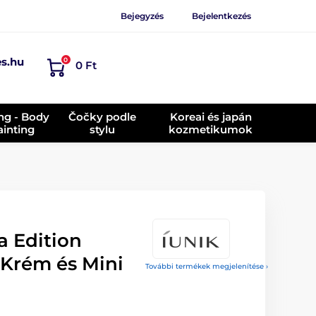
Bejegyzés
Bejelentkezés
es.hu
0
0 Ft
ing - Body
Čočky podle
Koreai és japán
ainting
stylu
kozmetikumok
a Edition
(Krém és Mini
További termékek megjelenítése ›