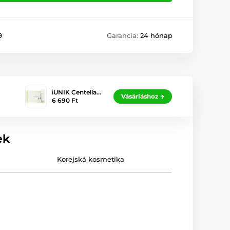
9
Garancia:
24 hónap
iUNIK Centella…
Vásárláshoz
6 690 Ft
ek
Korejská kosmetika