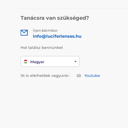
Tanácsra van szükséged?
Írjon bármikor
info@luciferlenses.hu
Hol találsz bennünket
Magyar
Itt is elérhetőek vagyunk::
Youtube