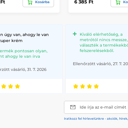
 Ft
6 385 Ft
Kosárba
Ko
Kiváló elérhetőség, a
n úgy van, ahogy le van
metrótól nincs messze
szuper krém
választék a termékekbő
felszerelésekből.
termék pontosan olyan,
nt ahogy le van írva
Ellenőrzött vásárló, 27. 7. 2
rzött vásárló, 31. 7. 2026
Ide írja az e-mail címét
Iratkozz fel hírlevelünkre - akciók, hí