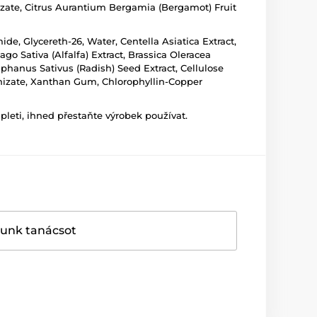
rhizate, Citrus Aurantium Bergamia (Bergamot) Fruit
ide, Glycereth-26, Water, Centella Asiatica Extract,
ago Sativa (Alfalfa) Extract, Brassica Oleracea
phanus Sativus (Radish) Seed Extract, Cellulose
rrhizate, Xanthan Gum, Chlorophyllin-Copper
leti, ihned přestaňte výrobek používat.
dunk tanácsot