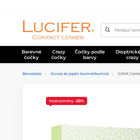
Például ter
Barevné
Crazy
Čočky podle
Dioptrick
čočky
čočky
barvy
crazy
Bevezetés
Koreai és japán kozmetikumok
iUNIK Centel
Kedvezmény
-25%