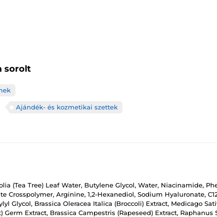
 sorolt
mek
Ajándék- és kozmetikai szettek
folia (Tea Tree) Leaf Water, Butylene Glycol, Water, Niacinamide, P
late Crosspolymer, Arginine, 1,2-Hexanediol, Sodium Hyaluronate, C
Glycol, Brassica Oleracea Italica (Broccoli) Extract, Medicago Sativ
) Germ Extract, Brassica Campestris (Rapeseed) Extract, Raphanus Sa