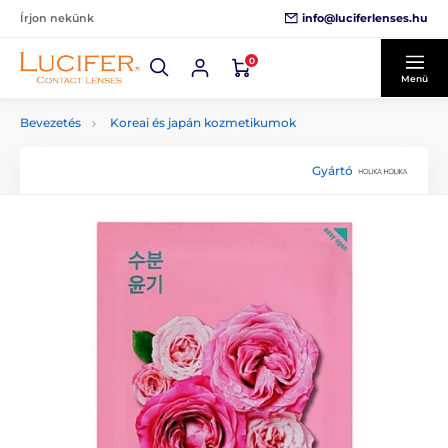
info@luciferlenses.hu
Írjon nekünk
0
Menü
Bevezetés
Koreai és japán kozmetikumok
Gyártó