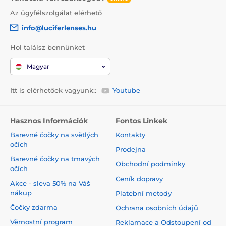
Az ügyfélszolgálat elérhető
info@luciferlenses.hu
Hol találsz bennünket
Magyar
Itt is elérhetőek vagyunk::
Youtube
Hasznos Információk
Fontos Linkek
Barevné čočky na světlých
Kontakty
očích
Prodejna
Barevné čočky na tmavých
Obchodní podmínky
očích
Ceník dopravy
Akce - sleva 50% na Váš
nákup
Platební metody
Čočky zdarma
Ochrana osobních údajů
Věrnostní program
Reklamace a Odstoupení od