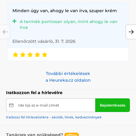
Minden úgy van, ahogy le van írva, szuper krém
A termék pontosan olyan, mint ahogy le van
írva
Ellenőrzött vásárló, 31. 7. 2026
További értékelések
a Heureka.cz oldalon
Iratkozzon fel a hírlevélre
Ide írja az e-mail címét
Bejelentkezés
Iratkozz fel hírlevelünkre - akciók, hírek, kedvezmények
Tanácsra van szükséged?
offline