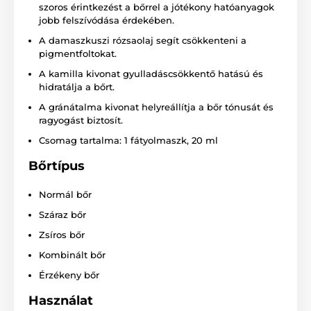
szoros érintkezést a bőrrel a jótékony hatóanyagok
jobb felszívódása érdekében.
A damaszkuszi rózsaolaj segít csökkenteni a
pigmentfoltokat.
A kamilla kivonat gyulladáscsökkentő hatású és
hidratálja a bőrt.
A gránátalma kivonat helyreállítja a bőr tónusát és
ragyogást biztosít.
Csomag tartalma: 1 fátyolmaszk, 20 ml
Bőrtípus
Normál bőr
Száraz bőr
Zsíros bőr
Kombinált bőr
Érzékeny bőr
Használat