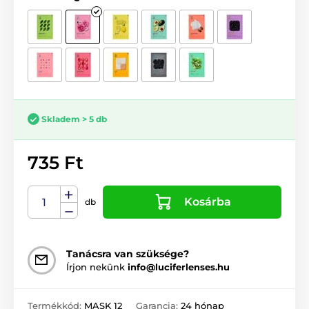
Skladem > 5 db
735 Ft
Kosárba
db
Tanácsra van szüksége?
Írjon nekünk
info@luciferlenses.hu
Termékkód:
MASK 12
Garancia:
24 hónap