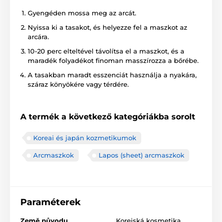
Gyengéden mossa meg az arcát.
Nyissa ki a tasakot, és helyezze fel a maszkot az
arcára.
10-20 perc elteltével távolítsa el a maszkot, és a
maradék folyadékot finoman masszírozza a bőrébe.
A tasakban maradt esszenciát használja a nyakára,
száraz könyökére vagy térdére.
A termék a következő kategóriákba sorolt
Koreai és japán kozmetikumok
Arcmaszkok
Lapos (sheet) arcmaszkok
Paraméterek
Země původu
Korejská kosmetika