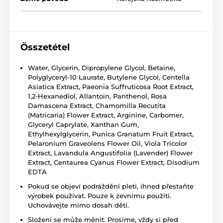
Összetétel
Water, Glycerin, Dipropylene Glycol, Betaine,
Polyglyceryl-10 Laurate, Butylene Glycol, Centella
Asiatica Extract, Paeonia Suffruticosa Root Extract,
1,2-Hexanediol, Allantoin, Panthenol, Rosa
Damascena Extract, Chamomilla Recutita
(Matricaria) Flower Extract, Arginine, Carbomer,
Glyceryl Caprylate, Xanthan Gum,
Ethylhexylglycerin, Punica Granatum Fruit Extract,
Pelaronium Graveolens Flower Oil, Viola Tricolor
Extract, Lavandula Angustifolia (Lavender) Flower
Extract, Centaurea Cyanus Flower Extract, Disodium
EDTA
Pokud se objeví podráždění pleti, ihned přestaňte
výrobek používat. Pouze k zevnímu použití.
Uchovávejte mimo dosah dětí.
Složení se může měnit. Prosíme, vždy si před