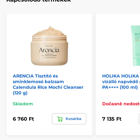
ARENCIA Tisztító és
HOLIKA HOLIKA 
sminklemosó balzsam
vízálló napvédő
Calendula Rice Mochi Cleanser
PA++++ (100 ml)
(120 g)
Skladem
Dočasně nedos
6 760 Ft
7 135 Ft
Kosárba