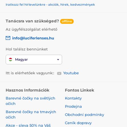
Iratkozz fel hírlevelünkre - akciók, hírek, kedvezmények
Tanácsra van szükséged?
offline
Az ügyfélszolgálat elérhető
info@luciferlenses.hu
Hol találsz bennünket
Magyar
Itt is elérhetőek vagyunk::
Youtube
Hasznos Információk
Fontos Linkek
Barevné čočky na světlých
Kontakty
očích
Prodejna
Barevné čočky na tmavých
Obchodní podmínky
očích
Ceník dopravy
Akce - sleva 50% na Váš