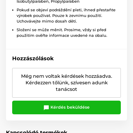
Isobutylparaben, Propylparaben
Pokud se objeví podráždění pleti, ihned přestaňte
výrobek používat. Pouze k zevnímu použití.
Uchovávejte mimo dosah dětí.
Složení se může měnit. Prosíme, vždy si před
použitím ověřte informace uvedené na obalu.
Hozzászólások
Még nem voltak kérdések hozzáadva.
Kérdezzen tőlünk, szívesen adunk
tanácsot
Kérdés beküldése
Kapcsolódó termékek