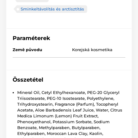
Sminkeltávolítás és arctisztítás
Paraméterek
Země původu
Korejská kosmetika
Összetétel
Mineral Oil, Cetyl Ethylhexanoate, PEG-20 Glyceryl
Triisostearate, PEG-10 Isostearate, Polyethylene,
Trihydroxystearin, Fragrance (Parfum), Tocopheryl
Acetate, Aloe Barbadensis Leaf Juice, Water, Citrus
Medica Limonum (Lemon) Fruit Extract,
Phenoxyethanol, Potassium Sorbate, Sodium
Benzoate, Methylparaben, Butylparaben,
Ethylparaben, Moroccan Lava Clay, Kaolin,