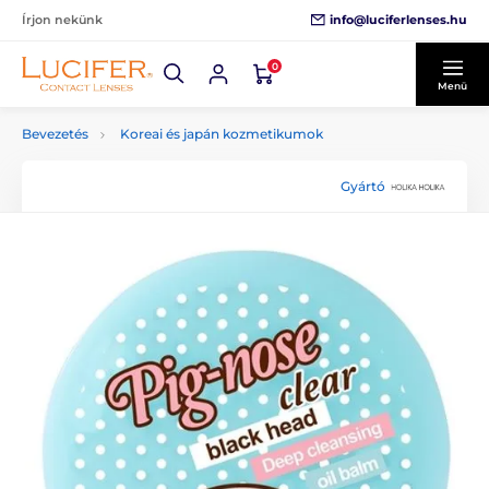
info@luciferlenses.hu
Írjon nekünk
0
Menü
Bevezetés
Koreai és japán kozmetikumok
Gyártó