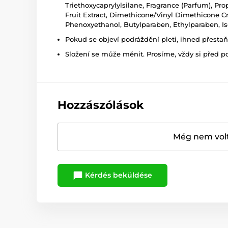
Triethoxycaprylylsilane, Fragrance (Parfum), Pr
Fruit Extract, Dimethicone/Vinyl Dimethicone Cr
Phenoxyethanol, Butylparaben, Ethylparaben, I
Pokud se objeví podráždění pleti, ihned přesta
Složení se může měnit. Prosíme, vždy si před p
Hozzászólások
Még nem volt
Kérdés beküldése