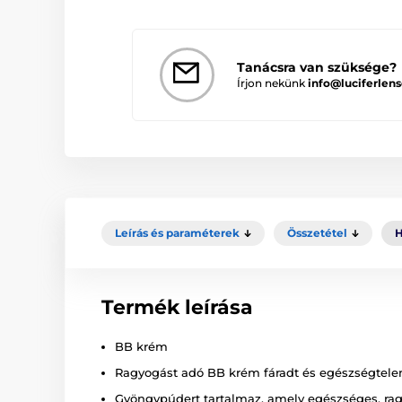
Tanácsra van szüksége?
Írjon nekünk
info@luciferlens
Leírás és paraméterek
Összetétel
H
Termék leírása
BB krém
Ragyogást adó BB krém fáradt és egészségtele
Gyöngypúdert tartalmaz, amely egészséges, rag