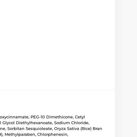
thoxycinnamate, PEG-10 Dimethicone, Cetyl
l Glycol Diethylhexanoate, Sodium Chloride,
e, Sorbitan Sesquioleate, Oryza Sativa (Rice) Bran
99), Methylparaben, Chlorphenesin,