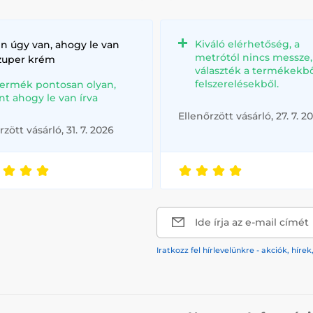
Kiváló elérhetőség, a
n úgy van, ahogy le van
metrótól nincs messze
szuper krém
választék a termékekbő
felszerelésekből.
termék pontosan olyan,
nt ahogy le van írva
Ellenőrzött vásárló, 27. 7. 2
rzött vásárló, 31. 7. 2026
Ide írja az e-mail címét
Iratkozz fel hírlevelünkre - akciók, hí