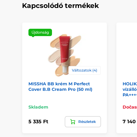
Kapcsolódó termékek
Újdonság
Változatok (4)
MISSHA BB krém M Perfect
HOLIK
Cover B.B Cream Pro (50 ml)
vízáll
PA++++
Skladem
Dočas
5 335 Ft
7 140
Részletek