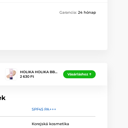
Garancia:
24 hónap
HOLIKA HOLIKA BB…
Vásárláshoz
2 630 Ft
ek
SPF45 PA+++
Korejská kosmetika