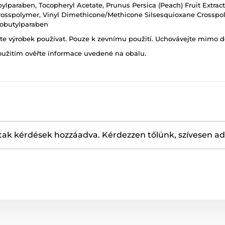
opylparaben, Tocopheryl Acetate, Prunus Persica (Peach) Fruit Extra
osspolymer, Vinyl Dimethicone/Methicone Silsesquioxane Crosspolyme
sobutylparaben
ňte výrobek používat. Pouze k zevnímu použití. Uchovávejte mimo d
oužitím ověřte informace uvedené na obalu.
ak kérdések hozzáadva. Kérdezzen tőlünk, szívesen a