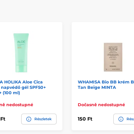
A HOLIKA Aloe Cica
WHAMISA Bio BB krém B
ó napvédő gél SPF50+
Tan Beige MINTA
 (100 ml)
ně nedostupné
Dočasně nedostupné
 Ft
150 Ft
Részletek
Rés