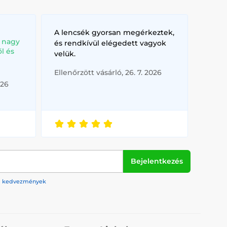
A lencsék gyorsan megérkeztek,
, nagy
és rendkívül elégedett vagyok
l és
velük.
Ellenőrzött vásárló, 26. 7. 2026
026
Bejelentkezés
rek, kedvezmények