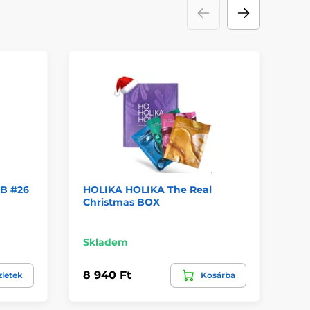
B #26
HOLIKA HOLIKA The Real
SK
Christmas BOX
(3 
Skladem
Sk
8 940 Ft
37
zletek
Kosárba