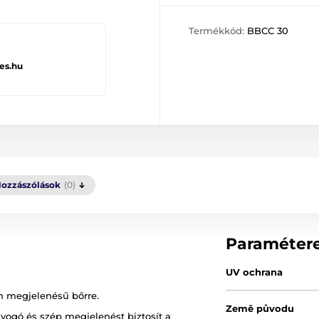
Termékkód:
BBCC 30
es.hu
ozzászólások
(0)
Paraméter
UV ochrana
n megjelenésű bőrre.
Země původu
yogó és szép megjelenést biztosít a