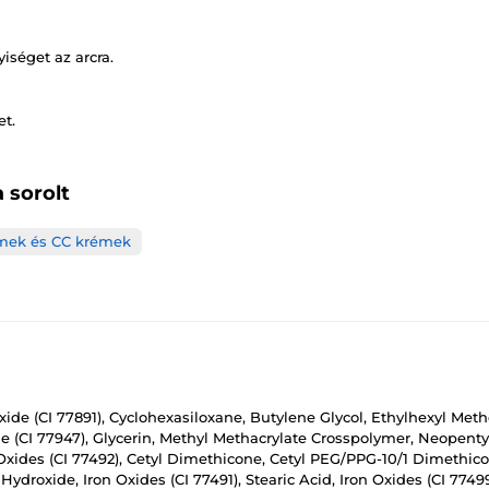
iséget az arcra.
et.
 sorolt
mek és CC krémek
xide (CI 77891), Cyclohexasiloxane, Butylene Glycol, Ethylhexyl Me
e (CI 77947), Glycerin, Methyl Methacrylate Crosspolymer, Neopenty
ides (CI 77492), Cetyl Dimethicone, Cetyl PEG/PPG-10/1 Dimethicon
ydroxide, Iron Oxides (CI 77491), Stearic Acid, Iron Oxides (CI 774