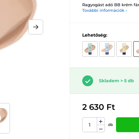
Ragyogást adó BB krém fár
További információk ›
Lehetőség:
Skladem > 5 db
2 630 Ft
db