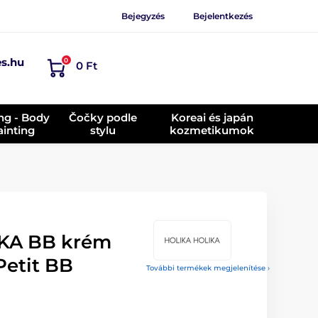
Bejegyzés
Bejelentkezés
es.hu
0
0 Ft
ing - Body
Čočky podle
Koreai és japán
ainting
stylu
kozmetikumok
KA BB krém
etit BB
További termékek megjelenítése ›