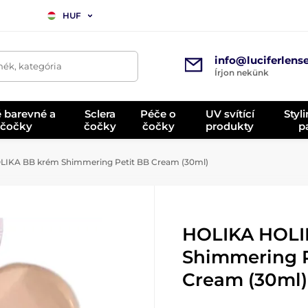
HUF
info@luciferlens
mék, kategória
Írjon nekünk
é barevné a
Sclera
Péče o
UV svítící
Styl
 čočky
čočky
čočky
produkty
p
IKA BB krém Shimmering Petit BB Cream (30ml)
HOLIKA HOLI
Shimmering P
Cream (30ml)