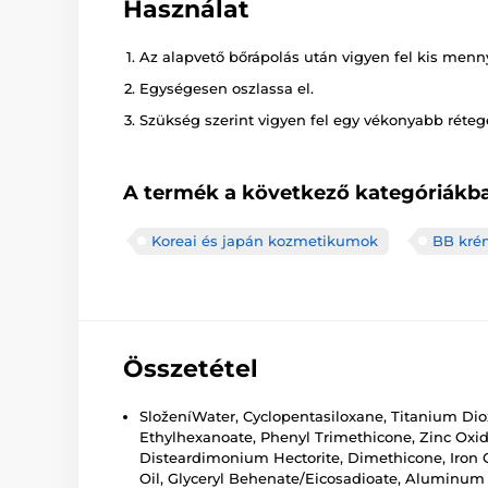
Használat
Az alapvető bőrápolás után vigyen fel kis menny
Egységesen oszlassa el.
Szükség szerint vigyen fel egy vékonyabb réteg
A termék a következő kategóriákba
Koreai és japán kozmetikumok
BB kré
Összetétel
SloženíWater, Cyclopentasiloxane, Titanium Dio
Ethylhexanoate, Phenyl Trimethicone, Zinc Oxid
Disteardimonium Hectorite, Dimethicone, Iron Ox
Oil, Glyceryl Behenate/Eicosadioate, Aluminum H