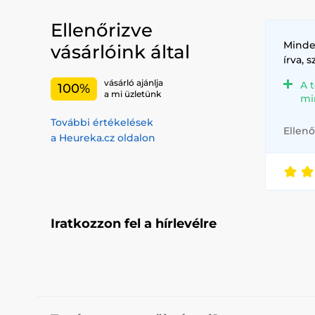
Ellenőrizve
Minde
vásárlóink által
írva, 
vásárló ajánlja
A 
100%
a mi üzletünk
mi
További értékelések
Ellenő
a Heureka.cz oldalon
Iratkozzon fel a hírlevélre