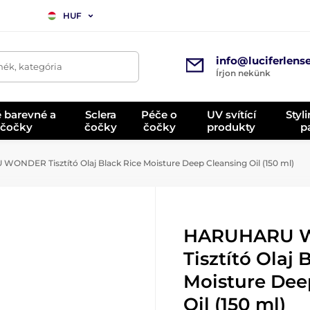
HUF
info@luciferlens
mék, kategória
Írjon nekünk
é barevné a
Sclera
Péče o
UV svítící
Styl
 čočky
čočky
čočky
produkty
p
NDER Tisztító Olaj Black Rice Moisture Deep Cleansing Oil (150 ml)
HARUHARU 
Tisztító Olaj 
Moisture Dee
Oil (150 ml)