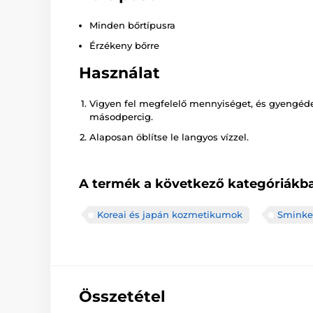
Minden bőrtípusra
Érzékeny bőrre
Használat
Vigyen fel megfelelő mennyiséget, és gyengéde
másodpercig.
Alaposan öblítse le langyos vízzel.
A termék a következő kategóriákba
Koreai és japán kozmetikumok
Sminkel
Összetétel