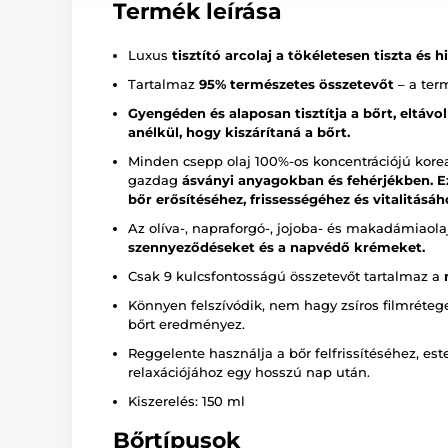
Termék leírása
Luxus
tisztító arcolaj a tökéletesen tiszta és h
Tartalmaz
95% természetes összetevőt
– a ter
Gyengéden és alaposan tisztítja a bőrt, eltávo
anélkül, hogy kiszárítaná a bőrt.
Minden csepp olaj 100%-os koncentrációjú koreai
gazdag
ásványi anyagokban és fehérjékben. E
bőr erősítéséhez, frissességéhez és vitalitásáh
Az olíva-, napraforgó-, jojoba- és makadámiaol
szennyeződéseket és a napvédő krémeket.
Csak 9 kulcsfontosságú összetevőt tartalmaz a
Könnyen felszívódik, nem hagy zsíros filmréte
bőrt eredményez.
Reggelente használja a bőr felfrissítéséhez, este
relaxációjához egy hosszú nap után.
Kiszerelés: 150 ml
Bőrtípusok