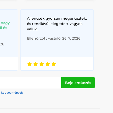
A lencsék gyorsan megérkeztek,
, nagy
és rendkívül elégedett vagyok
l és
velük.
Ellenőrzött vásárló, 26. 7. 2026
026
Bejelentkezés
rek, kedvezmények