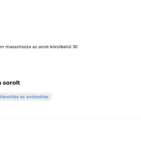
n masszírozza az arcot körülbelül 30
 sorolt
távolítás és arctisztítás