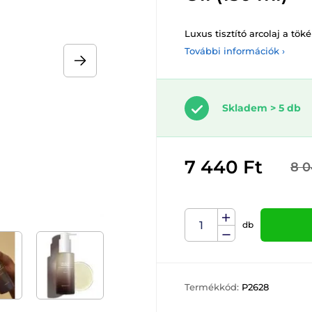
Luxus tisztító arcolaj a töké
További információk ›
Skladem > 5 db
7 440 Ft
8 0
db
Termékkód:
P2628