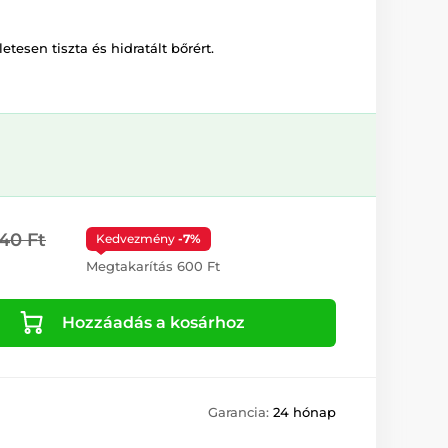
letesen tiszta és hidratált bőrért.
40 Ft
Kedvezmény
-7%
Megtakarítás 600 Ft
Hozzáadás a kosárhoz
Garancia:
24 hónap