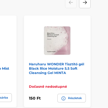
K
Haruharu WONDER Tisztító gél
HA
 Mist
Black Rice Moisture 5.5 Soft
ar
Cleansing Gel MINTA
Ge
(12
Sk
Dočasně nedostupné
7 7
sárba
150 Ft
Részletek
5 