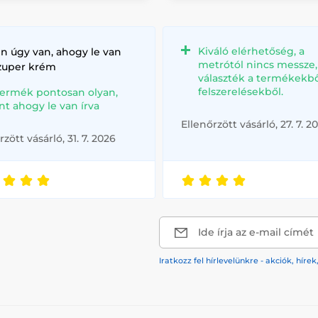
Kiváló elérhetőség, a
n úgy van, ahogy le van
metrótól nincs messze
szuper krém
választék a termékekbő
felszerelésekből.
termék pontosan olyan,
nt ahogy le van írva
Ellenőrzött vásárló, 27. 7. 2
rzött vásárló, 31. 7. 2026
Ide írja az e-mail címét
Iratkozz fel hírlevelünkre - akciók, hí