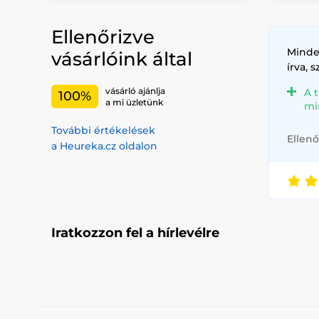
Ellenőrizve
Minde
vásárlóink által
írva, 
vásárló ajánlja
A 
100%
a mi üzletünk
mi
További értékelések
Ellenő
a Heureka.cz oldalon
Iratkozzon fel a hírlevélre