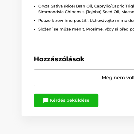
Oryza Sativa (Rice) Bran Oil, Caprylic/Capric Tri
Simmondsia Chinensis (Jojoba) Seed Oil, Macada
Pouze k zevnímu použití. Uchovávejte mimo dosa
Složení se může měnit. Prosíme, vždy si před p
Hozzászólások
Még nem volt
Kérdés beküldése