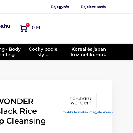
Bejegyzés
Bejelentkezés
es.hu
0
0 Ft
ing - Body
Čočky podle
Koreai és japán
ainting
stylu
kozmetikumok
WONDER
Black Rice
További termékek megjelenítése ›
p Cleansing