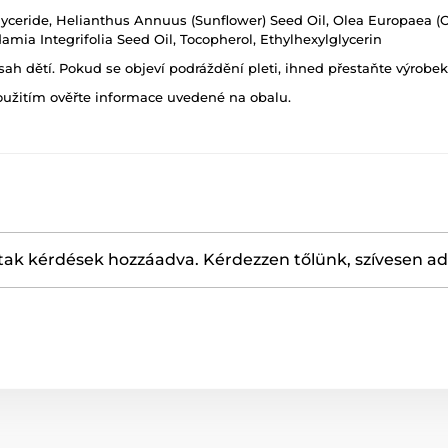
glyceride, Helianthus Annuus (Sunflower) Seed Oil, Olea Europaea (Ol
mia Integrifolia Seed Oil, Tocopherol, Ethylhexylglycerin
h dětí. Pokud se objeví podráždění pleti, ihned přestaňte výrobek
oužitím ověřte informace uvedené na obalu.
ak kérdések hozzáadva. Kérdezzen tőlünk, szívesen a