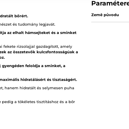
Paraméter
Země původu
idratált bőrért.
mészet és tudomány legjavát.
lítja az elhalt hámsejteket és a sminket
 fekete rizsolajjal gazdagított, amely
zek az összetevők kulcsfontosságúak a
oz.
aj
gyengéden feloldja a sminket, a
maximális hidratálásért és tisztaságért.
get, hanem hidratált és selymesen puha
 pedig a tökéletes tisztításhoz és a bőr