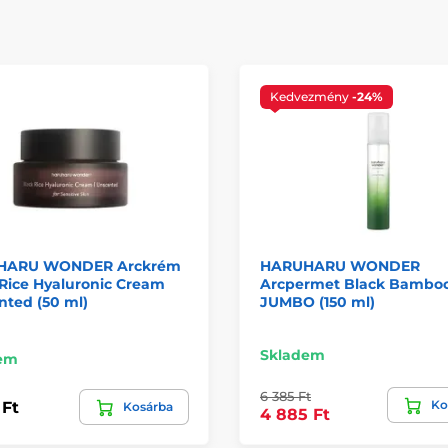
Kedvezmény
-24%
HARU WONDER Arckrém
HARUHARU WONDER
Rice Hyaluronic Cream
Arcpermet Black Bamboo
nted (50 ml)
JUMBO (150 ml)
Skladem
em
6 385 Ft
Ko
 Ft
Kosárba
4 885 Ft