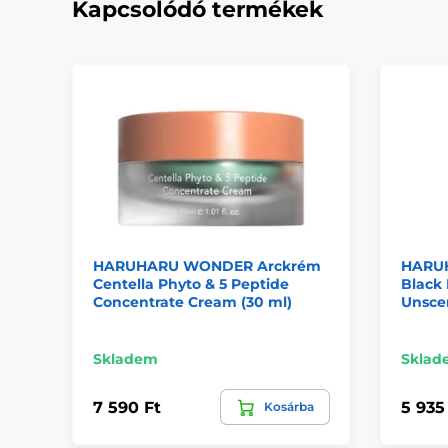
Kapcsolódó termékek
HARUHARU WONDER Arckrém
HARU
Centella Phyto & 5 Peptide
Black 
Concentrate Cream (30 ml)
Unsce
Skladem
Sklad
7 590 Ft
5 935
Kosárba