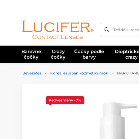
Például ter
Barevné
Crazy
Čočky podle
Dioptrick
čočky
čočky
barvy
crazy
Bevezetés
Koreai és japán kozmetikumok
HARUHARU WO
Kedvezmény
-7%