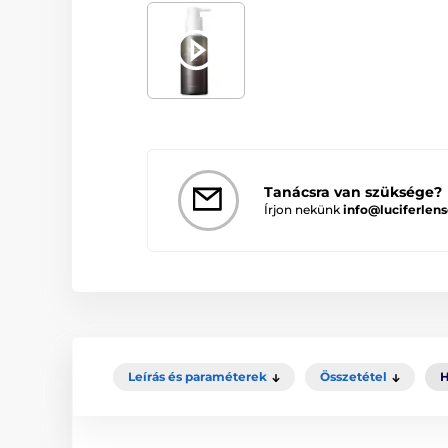
Tanácsra van szüksége?
Írjon nekünk
info@luciferlens
Leírás és paraméterek
Összetétel
H