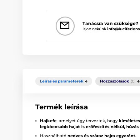
Tanácsra van szüksége?
Írjon nekünk
info@luciferlens
Leírás és paraméterek
Hozzászólások
(0)
Termék leírása
Hajkefe
, amelyet úgy terveztek, hogy
kíméletes
legkócosabb hajat is erőfeszítés nélkül, húzás 
Használható
nedves és száraz hajra egyaránt.