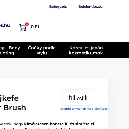
Bejegyzés
Bejelentkezés
es.hu
0
0 Ft
ing - Body
Čočky podle
Koreai és japán
ainting
stylu
kozmetikumok
jkefe
r Brush
További termékek megjelenítése ›
rveztek, hogy
kíméletesen bontsa ki és simítsa el