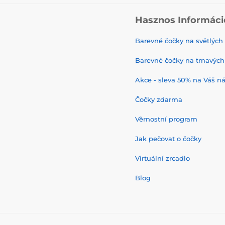
Hasznos Informáci
Barevné čočky na světlých
Barevné čočky na tmavých
Akce - sleva 50% na Váš n
Čočky zdarma
Věrnostní program
Jak pečovat o čočky
Virtuální zrcadlo
Blog