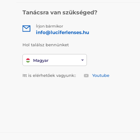
Tanácsra van szükséged?
Írjon bármikor
info@luciferlenses.hu
Hol találsz bennünket
Magyar
Itt is elérhetőek vagyunk::
Youtube