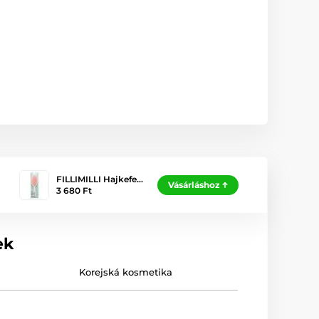
FILLIMILLI Hajkefe…
Vásárláshoz
3 680 Ft
ek
Korejská kosmetika