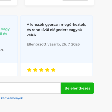
A lencsék gyorsan megérkeztek,
, nagy
és rendkívül elégedett vagyok
l és
velük.
Ellenőrzött vásárló, 26. 7. 2026
026
Bejelentkezés
rek, kedvezmények