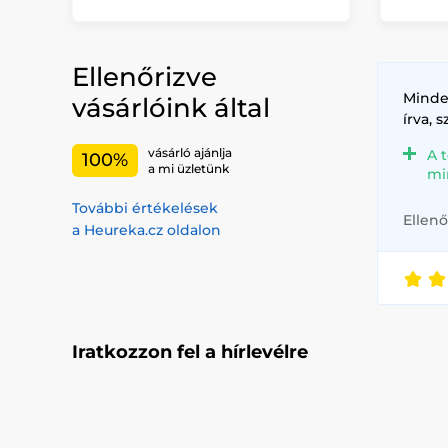
Ellenőrizve
Minde
vásárlóink által
írva, 
vásárló ajánlja
A 
100%
a mi üzletünk
mi
További értékelések
Ellenő
a Heureka.cz oldalon
Iratkozzon fel a hírlevélre