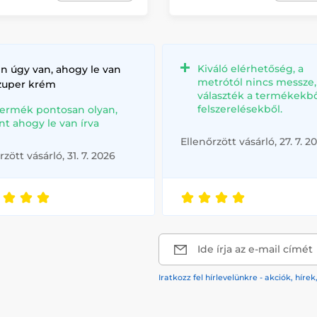
Kiváló elérhetőség, a
n úgy van, ahogy le van
metrótól nincs messze
szuper krém
választék a termékekbő
felszerelésekből.
termék pontosan olyan,
nt ahogy le van írva
Ellenőrzött vásárló, 27. 7. 2
rzött vásárló, 31. 7. 2026
Ide írja az e-mail címét
Iratkozz fel hírlevelünkre - akciók, hí