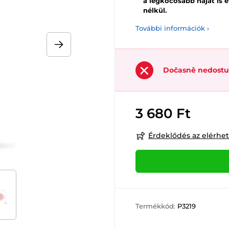
a legkócosabb hajat is e
nélkül.
További információk ›
Dočasně nedost
3 680 Ft
Érdeklődés az elérhe
Termékkód:
P3219