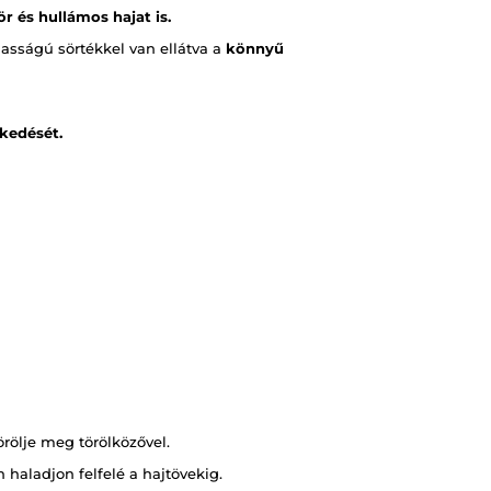
r és hullámos hajat is.
asságú sörtékkel van ellátva a
könnyű
ekedését.
örölje meg törölközővel.
 haladjon felfelé a hajtövekig.