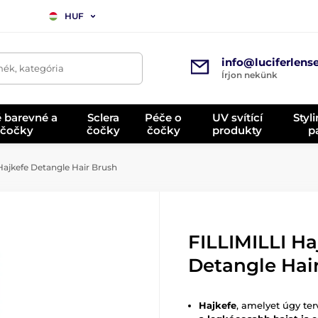
HUF
info@luciferlens
mék, kategória
Írjon nekünk
é barevné a
Sclera
Péče o
UV svítící
Styl
 čočky
čočky
čočky
produkty
p
Hajkefe Detangle Hair Brush
FILLIMILLI Ha
Detangle Hai
Hajkefe
, amelyet úgy te