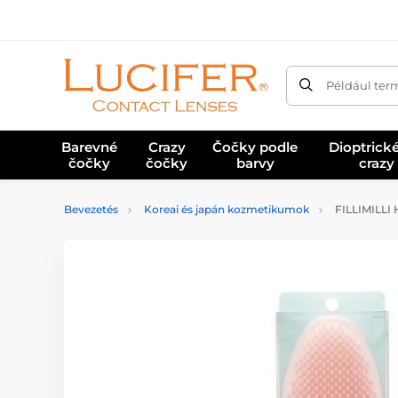
Például ter
Barevné
Crazy
Čočky podle
Dioptrick
čočky
čočky
barvy
crazy
Bevezetés
Koreai és japán kozmetikumok
FILLIMILLI 