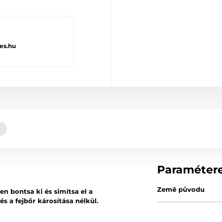
es.hu
Paraméter
Země původu
en bontsa ki és simítsa el a
és a fejbőr károsítása nélkül.