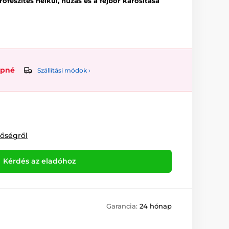
rőfeszítés nélkül, húzás és a fejbőr károsítása
upné
Szállítási módok ›
tőségről
Kérdés az eladóhoz
Garancia:
24 hónap