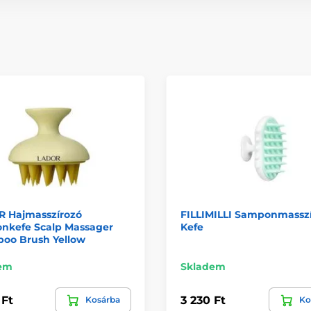
R Hajmasszírozó
FILLIMILLI Samponmassz
nkefe Scalp Massager
Kefe
oo Brush Yellow
em
Skladem
 Ft
3 230 Ft
Kosárba
Ko