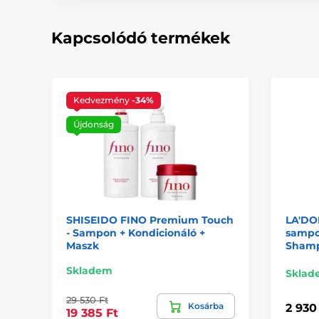
Kapcsolódó termékek
Kedvezmény
-34%
Újdonság
SHISEIDO FINO Premium Touch
LA'DO
- Sampon + Kondicionáló +
sampo
Maszk
Shamp
Skladem
Sklad
29 530 Ft
Kosárba
2 930
19 385 Ft