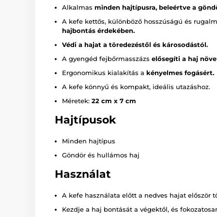
Alkalmas
minden hajtípusra, beleértve a göndö
A kefe kettős, különböző hosszúságú és rugalm
hajbontás érdekében.
Védi a hajat a töredezéstől és károsodástól.
A gyengéd fejbőrmasszázs
elősegíti a haj növ
Ergonomikus kialakítás a
kényelmes fogásért.
A kefe könnyű és kompakt, ideális utazáshoz.
Méretek:
22 cm x 7 cm
Hajtípusok
Minden hajtípus
Göndör és hullámos haj
Használat
A kefe használata előtt a nedves hajat először t
Kezdje a haj bontását a végektől, és fokozatosan