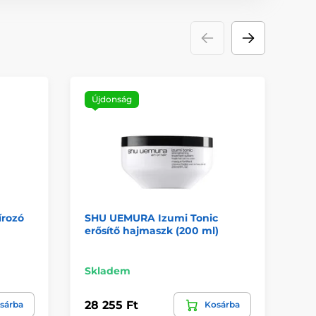
Újdonság
írozó
SHU UEMURA Izumi Tonic
LA
erősítő hajmaszk (200 ml)
Sc
Br
Skladem
Do
28 255 Ft
2 
sárba
Kosárba