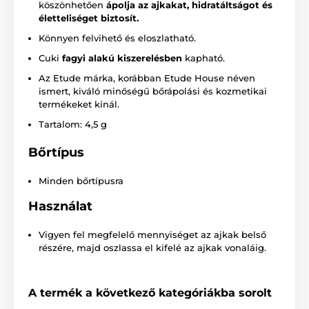
köszönhetően
ápolja az ajkakat, hidratáltságot és
életteliséget biztosít.
Könnyen felvihető és eloszlatható.
Cuki
fagyi alakú kiszerelésben
kapható.
Az Etude márka, korábban Etude House néven
ismert, kiváló minőségű bőrápolási és kozmetikai
termékeket kínál.
Tartalom: 4,5 g
Bőrtípus
Minden bőrtípusra
Használat
Vigyen fel megfelelő mennyiséget az ajkak belső
részére, majd oszlassa el kifelé az ajkak vonaláig.
A termék a következő kategóriákba sorolt