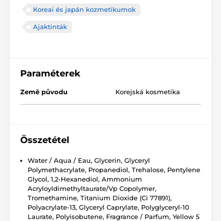
Koreai és japán kozmetikumok
Ajaktinták
Paraméterek
Země původu
Korejská kosmetika
Összetétel
Water / Aqua / Eau, Glycerin, Glyceryl
Polymethacrylate, Propanediol, Trehalose, Pentylene
Glycol, 1,2-Hexanediol, Ammonium
Acryloyldimethyltaurate/Vp Copolymer,
Tromethamine, Titanium Dioxide (Ci 77891),
Polyacrylate-13, Glyceryl Caprylate, Polyglyceryl-10
Laurate, Polyisobutene, Fragrance / Parfum, Yellow 5