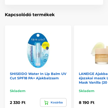
Kapcsolódó termékek
SHISEIDO Water In Lip Balm UV
LANEIGE Ajakba
Cut SPF18 PA+ Ajakbalzsam
éjszakai maszk 
Mask Vanilla (20
Skladem
Skladem
2 330 Ft
8 190 Ft
Kosárba