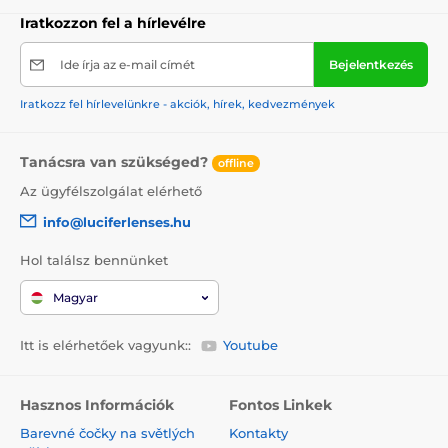
Iratkozzon fel a hírlevélre
Ide írja az e-mail címét
Bejelentkezés
Iratkozz fel hírlevelünkre - akciók, hírek, kedvezmények
Tanácsra van szükséged?
offline
Az ügyfélszolgálat elérhető
info@luciferlenses.hu
Hol találsz bennünket
Magyar
Itt is elérhetőek vagyunk::
Youtube
Hasznos Információk
Fontos Linkek
Barevné čočky na světlých
Kontakty