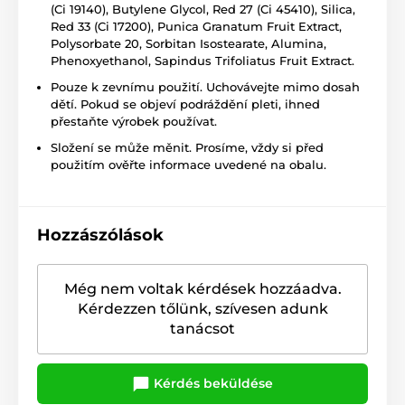
(Ci 19140), Butylene Glycol, Red 27 (Ci 45410), Silica,
Red 33 (Ci 17200), Punica Granatum Fruit Extract,
Polysorbate 20, Sorbitan Isostearate, Alumina,
Phenoxyethanol, Sapindus Trifoliatus Fruit Extract.
Pouze k zevnímu použití. Uchovávejte mimo dosah
dětí. Pokud se objeví podráždění pleti, ihned
přestaňte výrobek používat.
Složení se může měnit. Prosíme, vždy si před
použitím ověřte informace uvedené na obalu.
Hozzászólások
Még nem voltak kérdések hozzáadva.
Kérdezzen tőlünk, szívesen adunk
tanácsot
Kérdés beküldése