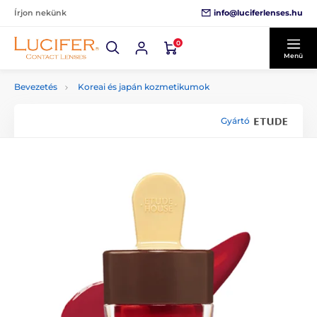
info@luciferlenses.hu
Írjon nekünk
0
Menü
Bevezetés
Koreai és japán kozmetikumok
Gyártó