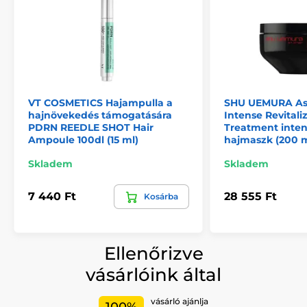
VT COSMETICS Hajampulla a
SHU UEMURA As
hajnövekedés támogatására
Intense Revitali
PDRN REEDLE SHOT Hair
Treatment intenz
Ampoule 100dl (15 ml)
hajmaszk (200 m
Skladem
Skladem
7 440 Ft
28 555 Ft
Kosárba
Ellenőrizve
vásárlóink által
vásárló ajánlja
100%