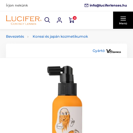
info@luciferlenses.hu
Írjon nekünk
0
Menü
Bevezetés
Koreai és japán kozmetikumok
Gyártó