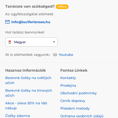
Tanácsra van szükséged?
offline
Az ügyfélszolgálat elérhető
info@luciferlenses.hu
Hol találsz bennünket
Magyar
Itt is elérhetőek vagyunk::
Youtube
Hasznos Információk
Fontos Linkek
Barevné čočky na světlých
Kontakty
očích
Prodejna
Barevné čočky na tmavých
Obchodní podmínky
očích
Ceník dopravy
Akce - sleva 50% na Váš
nákup
Platební metody
Čočky zdarma
Ochrana osobních údajů