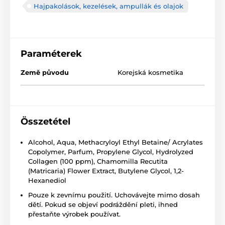
Hajpakolások, kezelések, ampullák és olajok
Paraméterek
Země původu
Korejská kosmetika
Összetétel
Alcohol, Aqua, Methacryloyl Ethyl Betaine/ Acrylates
Copolymer, Parfum, Propylene Glycol, Hydrolyzed
Collagen (100 ppm), Chamomilla Recutita
(Matricaria) Flower Extract, Butylene Glycol, 1,2-
Hexanediol
Pouze k zevnímu použití. Uchovávejte mimo dosah
dětí. Pokud se objeví podráždění pleti, ihned
přestaňte výrobek používat.