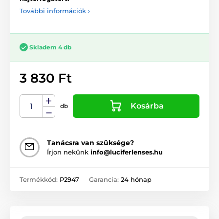
További információk ›
Skladem 4 db
3 830 Ft
Kosárba
db
Tanácsra van szüksége?
Írjon nekünk
info@luciferlenses.hu
Termékkód:
P2947
Garancia:
24 hónap