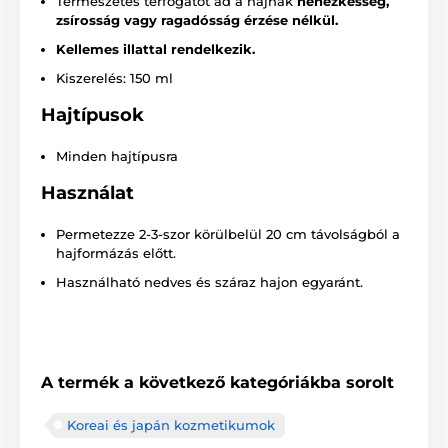
Természetes térfogatot ad a hajnak
nehézkesség,
zsírosság vagy ragadósság érzése nélkül.
Kellemes illattal rendelkezik.
Kiszerelés: 150 ml
Hajtípusok
Minden hajtípusra
Használat
Permetezze 2-3-szor körülbelül 20 cm távolságból a
hajformázás előtt.
Használható nedves és száraz hajon egyaránt.
A termék a következő kategóriákba sorolt
Koreai és japán kozmetikumok