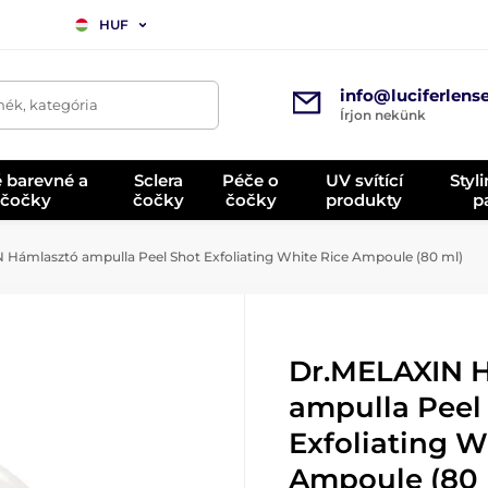
HUF
info@luciferlens
mék, kategória
Írjon nekünk
é barevné a
Sclera
Péče o
UV svítící
Styl
 čočky
čočky
čočky
produkty
p
Hámlasztó ampulla Peel Shot Exfoliating White Rice Ampoule (80 ml)
Dr.MELAXIN 
ampulla Peel
Exfoliating W
Ampoule (80 