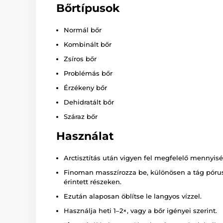
Bőrtípusok
Normál bőr
Kombinált bőr
Zsíros bőr
Problémás bőr
Érzékeny bőr
Dehidratált bőr
Száraz bőr
Használat
Arctisztítás után vigyen fel megfelelő mennyisé
Finoman masszírozza be, különösen a tág póru
érintett részeken.
Ezután alaposan öblítse le langyos vízzel.
Használja heti 1–2×, vagy a bőr igényei szerint.