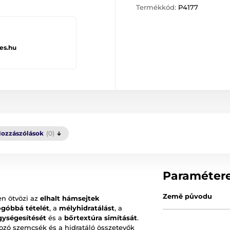
Termékkód:
P4177
es.hu
ozzászólások
(0)
Paraméter
Země původu
en ötvözi az
elhalt hámsejtek
ogóbbá tételét
, a
mélyhidratálást
, a
gységesítését
és a
bőrtextúra simítását
.
írozó szemcsék és a hidratáló összetevők