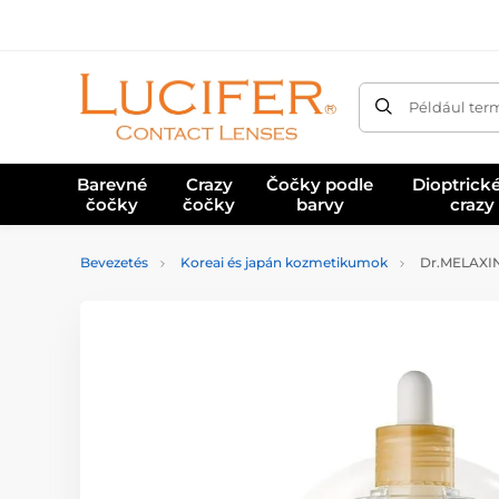
Például ter
Barevné
Crazy
Čočky podle
Dioptrick
čočky
čočky
barvy
crazy
Bevezetés
Koreai és japán kozmetikumok
Dr.MELAXIN 