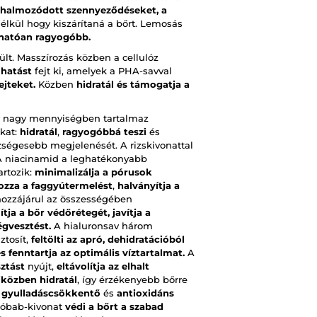
felhalmozódott szennyeződéseket, a
nélkül hogy kiszárítaná a bőrt. Lemosás
thatóan ragyogóbb.
lt. Masszírozás közben a cellulóz
hatást
fejt ki, amelyek a PHA-savval
ejteket.
Közben
hidratál és támogatja a
ly nagy mennyiségben tartalmaz
okat:
hidratál
,
ragyogóbbá teszi
és
ségesebb megjelenését. A rizskivonattal
 A niacinamid a leghatékonyabb
artozik:
minimalizálja a pórusok
ozza a faggyútermelést
,
halványítja a
 hozzájárul az összességében
lítja a bőr védőrétegét, javítja a
gvesztést.
A hialuronsav három
ztosít,
feltölti az apró, dehidratációból
s fenntartja az optimális víztartalmat.
A
ztást
nyújt,
eltávolítja az elhalt
közben hidratál
, így érzékenyebb bőrre
t
gyulladáscsökkentő
és
antioxidáns
óbab-kivonat
védi a bőrt a szabad