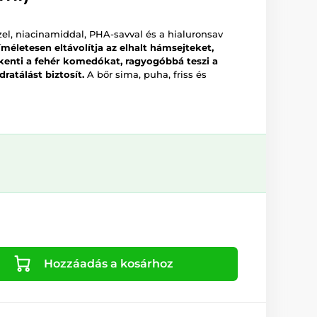
zel, niacinamiddal, PHA-savval és a hialuronsav
íméletesen eltávolítja az elhalt hámsejteket,
kkenti a fehér komedókat, ragyogóbbá teszi a
ratálást biztosít.
A bőr sima, puha, friss és
Hozzáadás a kosárhoz