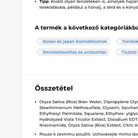
Tipp
: Kiváló olyan területeken is, amelyek haj
lerakódására, például a hónalj, a térd és a kön
A termék a következő kategóriákba
Koreai és japán kozmetikumok
Tonikok
Sminkeltávolítás és arctisztítás
Tisztít
Összetétel
Oryza Sativa (Rice) Bran Water, Dipropylene Glyc
Steartrimonium Methosulfate, Glycerin, Sacchari
Ethylhexyl Palmitate, Squalane, Ethylhex- ylglyc
Hydrolyzed Viola Tricolor Extract, Disodium ED
Niacinamide, Oryza Sativa (Rice) Extract, Citric
Pouze k zevnímu použití. Uchovávejte mimo dosa