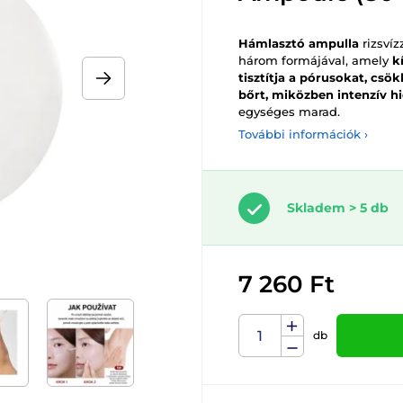
Hámlasztó ampulla
rizsvíz
három formájával, amely
k
tisztítja a pórusokat, csö
bőrt, miközben intenzív hid
egységes marad.
További információk ›
Skladem > 5 db
7 260 Ft
db