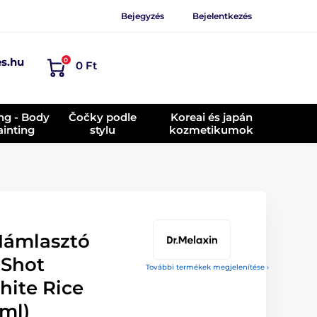
Bejegyzés
Bejelentkezés
es.hu
0
0 Ft
ing - Body
Čočky podle
Koreai és japán
ainting
stylu
kozmetikumok
Hámlasztó
 Shot
További termékek megjelenítése ›
hite Rice
ml)