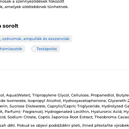
lamosak a szennyeződések fokozott
yök, amelyek sötétebbnek tűnhetnek.
 sorolt
, szérumok, ampullák és esszenciák
ó hámlasztók
Testápolás
ol, Aqua(Water), Tripropylene Glycol, Cellulose, Propanediol, Butyle
de Isomerate, Isopropyl Alcohol, Hydroxyacetophenone, Glycereth-25
erin, Sucrose Distearate, Caprylic/Capric Triglyceride, Hydrolyzed Ga
TA, Parfum(- Fragrance), Hydrogenated Lecithin, Hyaluronic Acid, H
 Acid, Sodium Citrate, Coptis Japonica Root Extract, Theobroma Caca
h dětí. Pokud se objeví podráždění pleti, ihned přestaňte výrobek