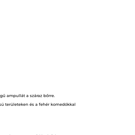
gű ampullát a száraz bőrre.
sú területeken és a fehér komedókkal