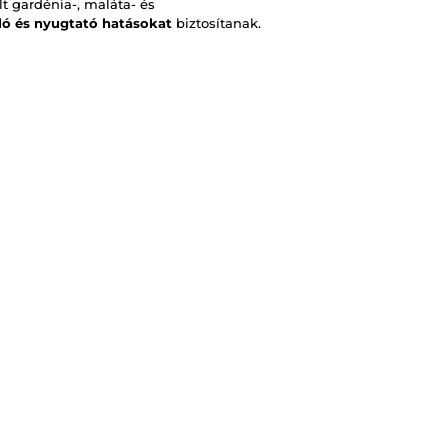
lt gardénia-, maláta- és
áló és nyugtató hatásokat
biztosítanak.