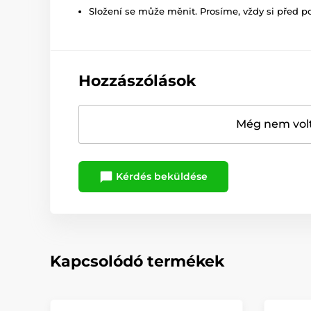
Složení se může měnit. Prosíme, vždy si před p
Hozzászólások
Még nem volt
Kérdés beküldése
Kapcsolódó termékek