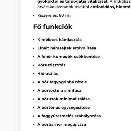
gyököktől és támogatja vitalitását.
A hidrolizá
árvácskakivonatok további
antioxidáns, hidrat
Kiszerelés: 80 ml.
Fő funkciók
Kíméletes hámlasztás
Elhalt hámsejtek eltávolítása
A fehér komedók csökkentése
Pórustisztítás
Hidratálás
A bőr ragyogóbbá tétele
A bőrtextúra simítása
A pórusok minimalizálása
A bőrtónus egységesítése
A faggyútermelés szabályozása
A bőrbarrier megújítása