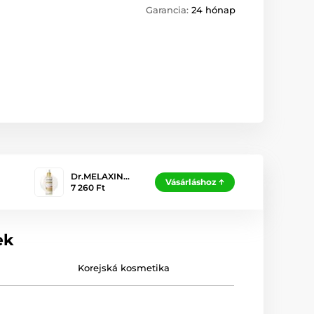
Garancia:
24 hónap
Dr.MELAXIN…
Vásárláshoz
7 260 Ft
ek
Korejská kosmetika