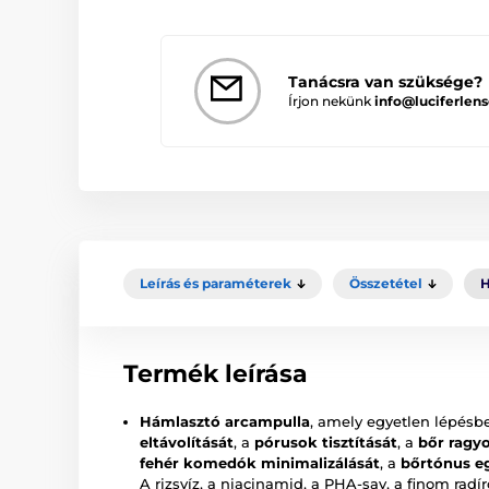
Tanácsra van szüksége?
Írjon nekünk
info@luciferlens
Leírás és paraméterek
Összetétel
H
Termék leírása
Hámlasztó arcampulla
, amely egyetlen lépésb
eltávolítását
, a
pórusok tisztítását
, a
bőr ragy
fehér komedók minimalizálását
, a
bőrtónus e
A rizsvíz, a niacinamid, a PHA-sav, a finom rad