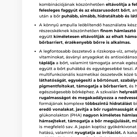
kombinációjának köszönhetően
eltávolítja a 
felesleges faggyút és az elszarusodott bőrt
, a
után a bőr
puhább, simább, hidratáltabb és lá
A könnyű ampulla leöblítendő használatra készü
részecskéknek köszönhetően
finom hámlasztó 
együtt
kíméletesen eltávolítják az elhalt háms
bőrbarriert
,
érzékenyebb bőrre is alkalmas.
A legfontosabb összetevő a rizskorpa-víz, ame
vitaminokat, ásványi anyagokat és antioxidáns
táplálja
a bőrt, valamint támogatja annak egész
együtt a bőrt puhábbá és egységesebbé teszi.
multifunkcionális kozmetikai összetevők közé t
láthatóságát
,
egységesíti a bőrtónust
,
szabály
pigmentfoltokat
,
támogatja a bőrbarriert
, és
egészségesebb bőrképhez. A szkvalán
helyreál
rugalmasságot és megakadályozza a nedvessé
formájának komplexe
többszintű hidratálást
bi
eredő vonalakat
,
javítja a bőr rugalmasságát é
glükonolakton (PHA)
nagyon kíméletes hámlas
hámsejteket
,
támogatja a bőr megújulását, mi
is megfelelő sav. A japán koptisz gyökérkivona
hatású, valamint
nyugtatja az irritációt.
A kaka