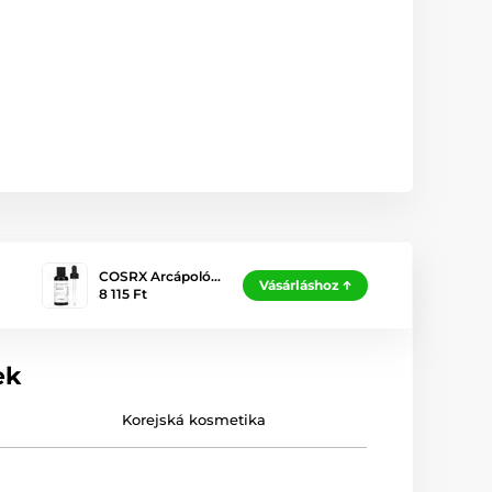
COSRX Arcápoló…
Vásárláshoz
8 115 Ft
ek
Korejská kosmetika