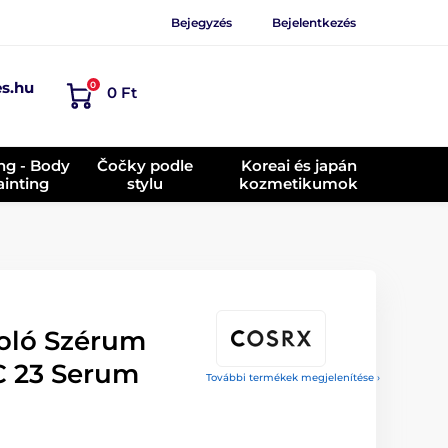
Bejegyzés
Bejelentkezés
es.hu
0
0 Ft
ing - Body
Čočky podle
Koreai és japán
ainting
stylu
kozmetikumok
oló Szérum
C 23 Serum
További termékek megjelenítése ›