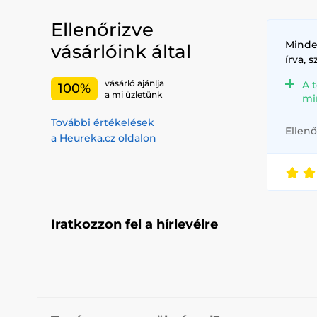
Ellenőrizve
Minde
vásárlóink által
írva, 
vásárló ajánlja
A 
100%
a mi üzletünk
mi
További értékelések
Ellenő
a Heureka.cz oldalon
Iratkozzon fel a hírlevélre