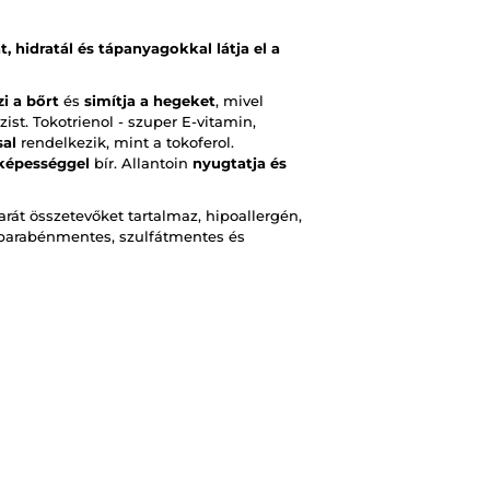
, hidratál és tápanyagokkal látja el a
i a bőrt
és
simítja a hegeket
, mivel
ist. Tokotrienol - szuper E-vitamin,
sal
rendelkezik, mint a tokoferol.
képességgel
bír. Allantoin
nyugtatja és
át összetevőket tartalmaz, hipoallergén,
, parabénmentes, szulfátmentes és