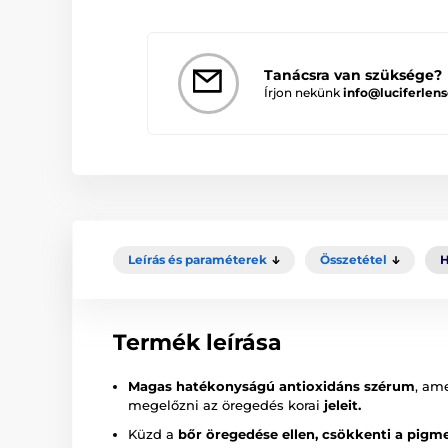
Tanácsra van szüksége?
Írjon nekünk
info@luciferlens
Leírás és paraméterek
Összetétel
H
Termék leírása
Magas hatékonyságú antioxidáns szérum
, ame
megelőzni az öregedés korai
jeleit.
Küzd a
bőr öregedése ellen, csökkenti a pigme