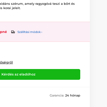
idáns szérum, amely ragyogóvá teszi a bőrt és
 korai jeleit.
upné
Szállítási módok ›
tőségről
Kérdés az eladóhoz
Garancia:
24 hónap