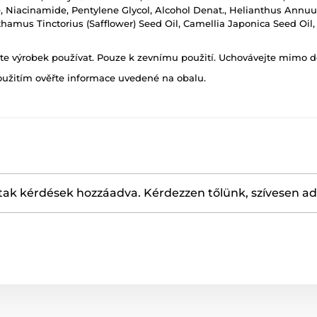
e, Niacinamide, Pentylene Glycol, Alcohol Denat., Helianthus Annuus
rthamus Tinctorius (Safflower) Seed Oil, Camellia Japonica Seed Oil, 
ňte výrobek používat. Pouze k zevnímu použití. Uchovávejte mimo d
oužitím ověřte informace uvedené na obalu.
ak kérdések hozzáadva. Kérdezzen tőlünk, szívesen a