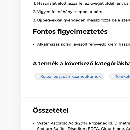
Használat előtt rázza fel az üveget oldalirányba
Vigyen fel néhány cseppet a bőrre.
Ujjbegyekkel gyengéden masszírozza be a szérum
Fontos figyelmeztetés
Alkalmazás során javasolt fényvédő krém haszn
A termék a következő kategóriákba
Koreai és japán kozmetikumok
Tonikok
Összetétel
Water, Ascorbic Acid(23%), Propanediol, Dimeth
Sodium Sulfite, Disodium EDTA, Glutathione, Aden