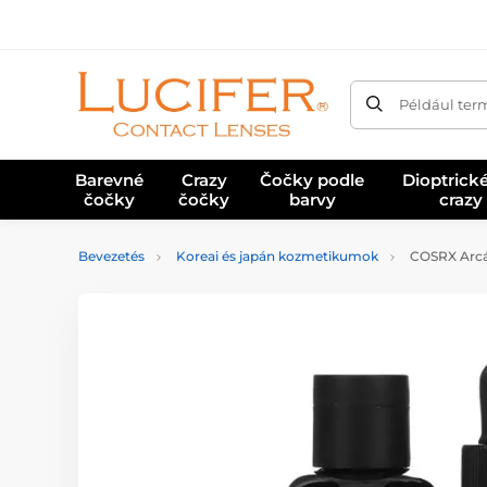
Például ter
Barevné
Crazy
Čočky podle
Dioptrick
čočky
čočky
barvy
crazy
Bevezetés
Koreai és japán kozmetikumok
COSRX Arcáp