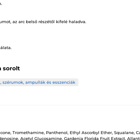
n.
ot, az arc belső részétől kifelé haladva.
álata.
 sorolt
, szérumok, ampullák és esszenciák
icone, Tromethamine, Panthenol, Ethyl Ascorbyl Ether, Squalane, C
osine, Acetyl Glucosamine, Gardenia Florida Fruit Extract, Allantoi