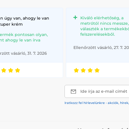
Kiváló elérhetőség, a
n úgy van, ahogy le van
metrótól nincs messze
szuper krém
választék a termékekbő
felszerelésekből.
termék pontosan olyan,
nt ahogy le van írva
Ellenőrzött vásárló, 27. 7. 2
rzött vásárló, 31. 7. 2026
Ide írja az e-mail címét
Iratkozz fel hírlevelünkre - akciók, hí