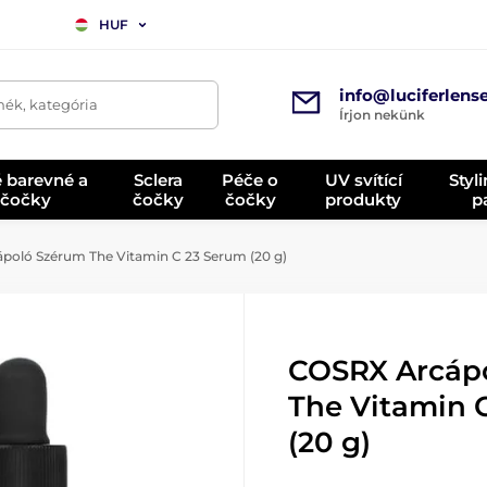
HUF
info@luciferlens
mék, kategória
Írjon nekünk
é barevné a
Sclera
Péče o
UV svítící
Styl
 čočky
čočky
čočky
produkty
p
oló Szérum The Vitamin C 23 Serum (20 g)
COSRX Arcáp
The Vitamin 
(20 g)