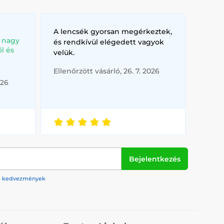
A lencsék gyorsan megérkeztek,
, nagy
és rendkívül elégedett vagyok
l és
velük.
Ellenőrzött vásárló, 26. 7. 2026
026
Bejelentkezés
rek, kedvezmények