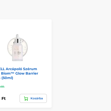
LL Arcápoló Szérum
l Biom™ Glow Barrier
 (50ml)
em
 Ft
Kosárba