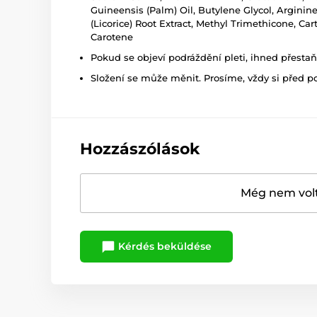
Guineensis (Palm) Oil, Butylene Glycol, Arginin
(Licorice) Root Extract, Methyl Trimethicone, Ca
Carotene
Pokud se objeví podráždění pleti, ihned přesta
Složení se může měnit. Prosíme, vždy si před p
Hozzászólások
Még nem volt
Kérdés beküldése