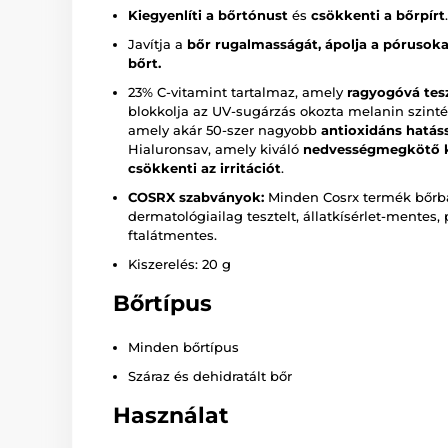
Kiegyenlíti a bőrtónust
és
csökkenti a bőrpírt
.
Javítja a
bőr rugalmasságát, ápolja a pórusokat
bőrt.
23% C-vitamint tartalmaz, amely
ragyogóvá tesz
blokkolja az UV-sugárzás okozta melanin szintéz
amely akár 50-szer nagyobb
antioxidáns hatás
Hialuronsav, amely kiváló
nedvességmegkötő 
csökkenti az irritációt
.
COSRX szabványok:
Minden Cosrx termék bőrbar
dermatológiailag tesztelt, állatkísérlet-mentes
ftalátmentes.
Kiszerelés: 20 g
Bőrtípus
Minden bőrtípus
Száraz és dehidratált bőr
Használat