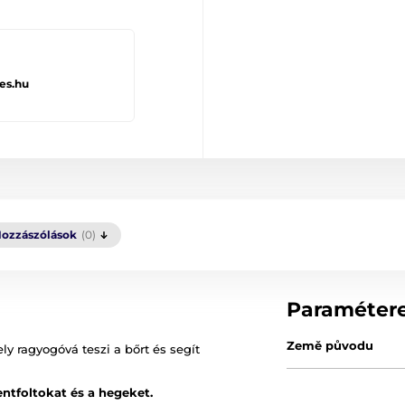
es.hu
ozzászólások
(0)
Paraméter
Země původu
ly ragyogóvá teszi a bőrt és segít
ntfoltokat és a hegeket.