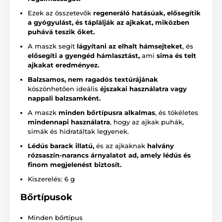
Ezek az összetevők
regeneráló hatásúak, elősegítik
a gyógyulást, és táplálják az ajkakat, miközben
puhává teszik őket.
A maszk segít
lágyítani az elhalt hámsejteket
, és
elősegíti a gyengéd hámlasztást,
ami
sima és telt
ajkakat eredményez.
Balzsamos, nem ragadós textúrájának
köszönhetően ideális
éjszakai használatra vagy
nappali balzsamként.
A maszk
minden bőrtípusra alkalmas
, és tökéletes
mindennapi használatra
, hogy az ajkak puhák,
simák és hidratáltak legyenek.
Lédús barack illatú,
és az ajkaknak
halvány
rózsaszín-narancs árnyalatot ad, amely lédús és
finom megjelenést biztosít.
Kiszerelés: 6 g
Bőrtípusok
Minden bőrtípus