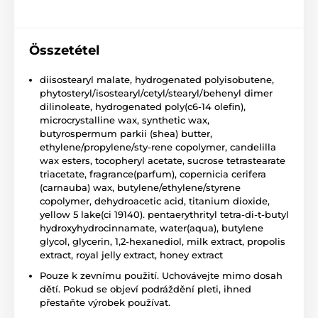
Összetétel
diisostearyl malate, hydrogenated polyisobutene,
phytosteryl/isostearyl/cetyl/stearyl/behenyl dimer
dilinoleate, hydrogenated poly(c6-14 olefin),
microcrystalline wax, synthetic wax,
butyrospermum parkii (shea) butter,
ethylene/propylene/sty-rene copolymer, candelilla
wax esters, tocopheryl acetate, sucrose tetrastearate
triacetate, fragrance(parfum), copernicia cerifera
(carnauba) wax, butylene/ethylene/styrene
copolymer, dehydroacetic acid, titanium dioxide,
yellow 5 lake(ci 19140). pentaerythrityl tetra-di-t-butyl
hydroxyhydrocinnamate, water(aqua), butylene
glycol, glycerin, 1,2-hexanediol, milk extract, propolis
extract, royal jelly extract, honey extract
Pouze k zevnímu použití. Uchovávejte mimo dosah
dětí. Pokud se objeví podráždění pleti, ihned
přestaňte výrobek používat.