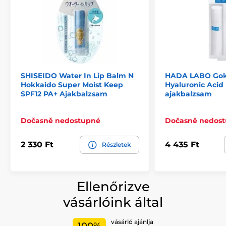
SHISEIDO Water In Lip Balm N
HADA LABO Gok
Hokkaido Super Moist Keep
Hyaluronic Acid
SPF12 PA+ Ajakbalzsam
ajakbalzsam
Dočasně nedostupné
Dočasně nedos
2 330 Ft
4 435 Ft
Részletek
Ellenőrizve
vásárlóink által
vásárló ajánlja
100%