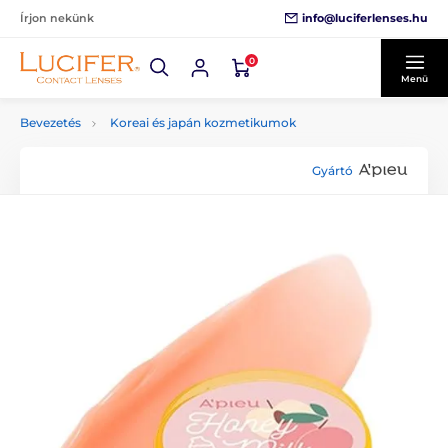
info@luciferlenses.hu
Írjon nekünk
0
Menü
Bevezetés
Koreai és japán kozmetikumok
Gyártó