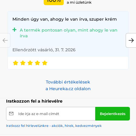
a mi üzletünk
Minden úgy van, ahogy le van írva, szuper krém
A termék pontosan olyan, mint ahogy le van
írva
Ellenőrzött vásárló, 31. 7. 2026
További értékelések
a Heureka.cz oldalon
Iratkozzon fel a hírlevélre
Ide írja az e-mail címét
Bejelentkezés
Iratkozz fel hírlevelünkre - akciók, hírek, kedvezmények