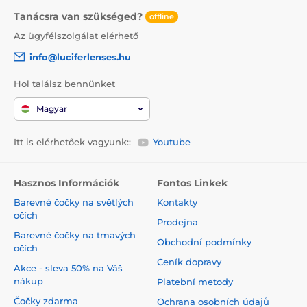
Tanácsra van szükséged?
offline
Az ügyfélszolgálat elérhető
info@luciferlenses.hu
Hol találsz bennünket
Magyar
Itt is elérhetőek vagyunk::
Youtube
Hasznos Információk
Fontos Linkek
Barevné čočky na světlých
Kontakty
očích
Prodejna
Barevné čočky na tmavých
Obchodní podmínky
očích
Ceník dopravy
Akce - sleva 50% na Váš
nákup
Platební metody
Čočky zdarma
Ochrana osobních údajů