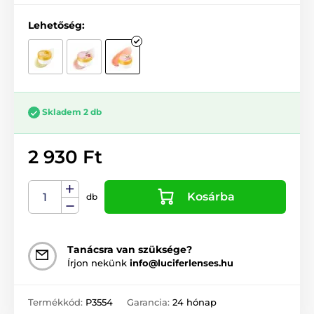
Lehetőség:
Skladem 2 db
2 930 Ft
Kosárba
db
Tanácsra van szüksége?
Írjon nekünk
info@luciferlenses.hu
Termékkód:
P3554
Garancia:
24 hónap