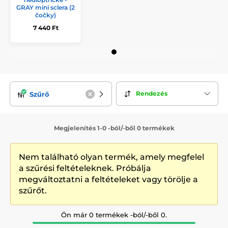
GRAY mini sclera (2
čočky)
7 440 Ft
Rendezés
Szűrő
Megjelenítés 1-0 -ból/-ből 0 termékek
Nem található olyan termék, amely megfelel
a szűrési feltételeknek. Próbálja
megváltoztatni a feltételeket vagy törölje a
szűrőt.
Ön már 0 termékek -ból/-ből 0.