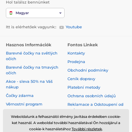
Hol találsz bennünket
Magyar
Itt is elérhetőek vagyunk::
Youtube
Hasznos Információk
Fontos Linkek
Barevné čočky na světlých
Kontakty
očích
Prodejna
Barevné čočky na tmavých
Obchodní podmínky
očích
Ceník dopravy
Akce - sleva 50% na Váš
nákup
Platební metody
Čočky zdarma
Ochrana osobních údajů
Věrnostní program
Reklamace a Odstoupení od
smlouvy
Jak pečovat o čočky
Weboldalunk a felhasználói élmény javítása érdekében cookie-
Virtuální zrcadlo
kat használ. A weboldal további használatával Ön hozzájárul a
cookie-k használatához
További részletek
.
Blog