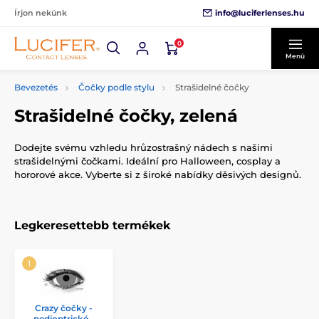
info@luciferlenses.hu
Írjon nekünk
0
Menü
Bevezetés
Čočky podle stylu
Strašidelné čočky
Strašidelné čočky, zelená
Dodejte svému vzhledu hrůzostrašný nádech s našimi
strašidelnými čočkami. Ideální pro Halloween, cosplay a
hororové akce. Vyberte si z široké nabídky děsivých designů.
Legkeresettebb termékek
Crazy čočky -
nedioptrické -