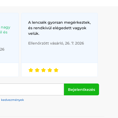
 širokou škálu barev, aby odpovídala jakékoliv náladě
decentně zvýrazní vaši přirozenou barvu očí.
A lencsék gyorsan megérkeztek,
utfit na novou úroveň díky unikátním a nápaditým
, nagy
és rendkívül elégedett vagyok
l és
velük.
Ellenőrzött vásárló, 26. 7. 2026
026
čky, zajišťují bezpečnost pro vaše oči.
li.
, kde chcete upoutat pozornost.
ci věrně ztvárnit postavu z filmu, seriálu či komiksu.
Bejelentkezés
ádřit váš osobní styl a kreativitu. Prozkoumejte naši
rek, kedvezmények
 zvýraznit svou osobnost.