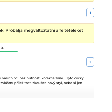
1
k. Próbálja megváltoztatni a feltételeket
 0.
1
vašich očí bez nutnosti korekce zraku. Tyto čočky
láštní příležitost, zkoušíte nový styl, nebo si jen
eny čistě pro kosmetické účely, což vám umožňuje
rekci zraku, ale chtějí na různé příležitosti zvýraznit