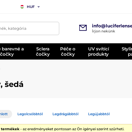
HUF
info@luciferlens
mék, kategória
Írjon nekünk
é barevné a
Sclera
Péče o
UV svítící
Styl
 čočky
čočky
čočky
produkty
p
y
, šedá
nlott
Legolcsóbbtól
Legdrágábbtól
Legújabbtól
0 termékek
- az eredményeket pontosan az Ön igényei szerint szűrheti.