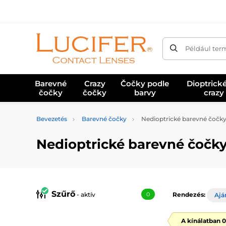
Például ter
Barevné
Crazy
Čočky podle
Dioptrick
čočky
čočky
barvy
crazy
Bevezetés
Barevné čočky
Nedioptrické barevné čočk
Nedioptrické barevné čočky
Szűrő
- aktív
0
Rendezés:
Ajá
A kínálatban 