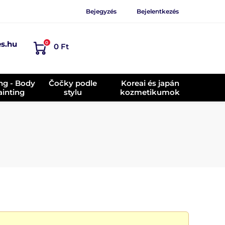
Bejegyzés
Bejelentkezés
es.hu
0
0 Ft
ing - Body
Čočky podle
Koreai és japán
ainting
stylu
kozmetikumok