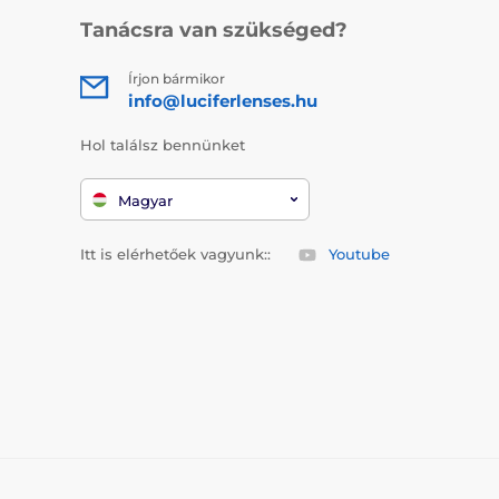
Tanácsra van szükséged?
Írjon bármikor
info@luciferlenses.hu
Hol találsz bennünket
Magyar
Itt is elérhetőek vagyunk::
Youtube