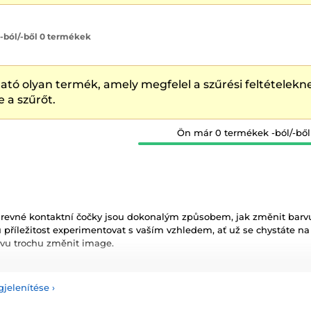
 -ból/-ből 0 termékek
ató olyan termék, amely megfelel a szűrési feltételekne
e a szűrőt.
Ön már 0 termékek -ból/-ből
revné kontaktní čočky jsou dokonalým způsobem, jak změnit barvu 
 příležitost experimentovat s vaším vzhledem, ať už se chystáte na zv
avu trochu změnit image.
 nedioptrické barevné čočky?
Nedioptrické barevné čočky jsou urč
ně změnit barvu vašich očí. Jsou ideální pro ty, kteří nepotřebují ko
gjelenítése
›
 změnit barvu svých očí.