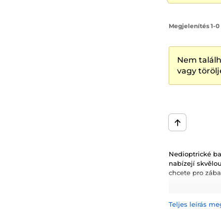
Megjelenítés 1-0
Nem találh
vagy törölj
Nedioptrické ba
nabízejí skvělou
chcete pro záb
Proč si vybrat
dočasně a bezpeč
Teljes leírás me
nebo dramaticky