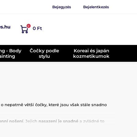
Bejegyzés
Bejelentkezés
es.hu
0
0 Ft
ing - Body
Čočky podle
Koreai és japán
ainting
stylu
kozmetikumok
 o nepatrně větší čočky, které jsou však stále snadno
enní nošení
. Jejich
nasazení je snadné
a zvládné to