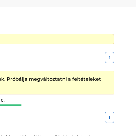
 součástí balení roztoku.
Zvlhčující kapky
zvyšují
e sebou vozit celé balení roztoku, tak možná
1
k. Próbálja megváltoztatni a feltételeket
 0.
1