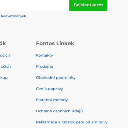
dstatu osobnosti.
Bejelentkezés
mi očima, které zaujmou.
rek, kedvezmények
ók
Fontos Linkek
 očích
Kontakty
 očích
Prodejna
ákup
Obchodní podmínky
Ceník dopravy
Platební metody
Ochrana osobních údajů
Reklamace a Odstoupení od smlouvy