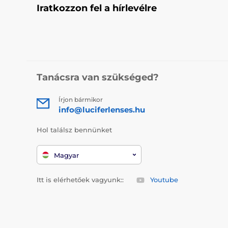
Cosplay Akce
Iratkozzon fel a hírlevélre
Halloween a
Tanácsra van szükséged?
Írjon bármikor
info@luciferlenses.hu
Hol találsz bennünket
Magyar
Itt is elérhetőek vagyunk::
Youtube