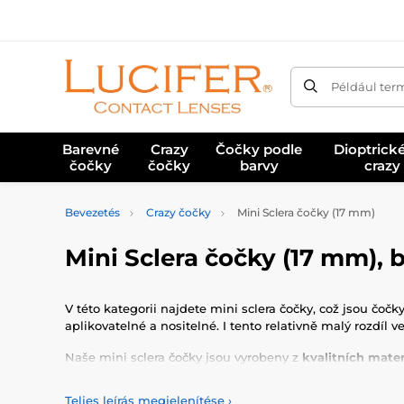
Például ter
Barevné
Crazy
Čočky podle
Dioptrick
čočky
čočky
barvy
crazy
Bevezetés
Crazy čočky
Mini Sclera čočky (17 mm)
Mini Sclera čočky (17 mm), b
V této kategorii najdete mini sclera čočky, což jsou čoč
aplikovatelné a nositelné. I tento relativně malý rozdíl 
Naše mini sclera čočky jsou vyrobeny z
kvalitních mater
každý.
Teljes leírás megjelenítése
›