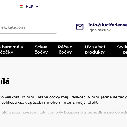
HUF
info@luciferlens
mék, kategória
Írjon nekünk
é barevné a
Sclera
Péče o
UV svítící
Styl
 čočky
čočky
čočky
produkty
p
ílá
ky o velikosti 17 mm. Běžné čočky mají velikost 14 mm, jedná se tedy
ve velikosti však způsobí mnohem intenzivnější efekt.
iálů
a jsou navrženy tak, aby byly
bezpečné a pohodlné pro celod