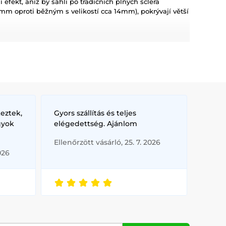
í efekt, aniž by sáhli po tradičních plných sclera
7mm oproti běžným s velikostí cca 14mm), pokrývají větší
ást oka než typické kontaktní čočky, ale nezakrývají celé
 svůj vzhled obohatit o větší dramatičnost, než mohou
í nebo nepraktické pro jejich potřeby.
tické proměny.
iní vhodnými pro delší nošení.
ay akce a filmové nebo divadelní použití.
eztek,
Gyors szállítás és teljes
gyok
elégedettség. Ajánlom
Ellenőrzött vásárló, 25. 7. 2026
čkami navrženými pro zachycení každého detailu.
026
plněk pro jakýkoliv kostým.
nápaditými designy.
šich oblíbených filmových postav.
Terminatora, naše speciální filmové čočky dodávají