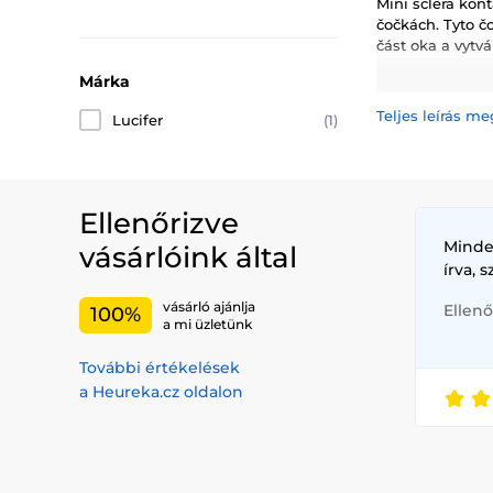
Mini sclera kont
čočkách. Tyto č
část oka a vytv
Márka
Co jsou Mini S
oko jako plné sc
Teljes leírás me
Lucifer
(1)
standardní čočky
Výhody Mini Sc
Zvýšený Vizu
Ellenőrizve
Pohodlí:
Mini 
Univerzálnost
Minde
vásárlóink által
írva, 
Typy Mini Scler
vásárló ajánlja
Ellenő
100%
Cosplay kont
a mi üzletünk
Halloween k
Párty kontak
További értékelések
Filmové kont
a Heureka.cz oldalon
Speciální ko
autenticitu 
Kdy nosit Mini 