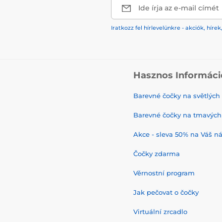
:
Přesně ztvárněte širokou škálu postav s očima, které zachycují po
Ide írja az e-mail címét
 Kostýmové Párty:
Přidejte vašemu kostýmu extra rozměr s výrazný
Iratkozz fel hírlevelünkre - akciók, hí
Hasznos Informáci
Barevné čočky na světlých
Barevné čočky na tmavých
Akce - sleva 50% na Váš n
Čočky zdarma
Věrnostní program
Jak pečovat o čočky
Virtuální zrcadlo