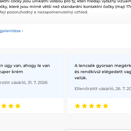
aktní čočky jsou unikátní volbou pro ty, kteří hledají výrazný vizuáln
očky, které jsou mírně větší než standardní kontaktní čočky (mají 1
ářejí pozoruhodný a nezapomenutelný vzhled.
clera Čočky?
Mini sclera čočky jsou navrženy tak, aby pokryly větší č
lera čočky. To z nich činí ideální střední cestu pro ty, kteří chtějí
gjelenítése
›
 nabídnout, přičemž považují velké sclera čočky za příliš intenzivn
lera Čoček:
ální Dopad:
Poskytují patrnou změnu, která je perfektní pro drama
sclera čočky nabízejí pohodlnější nošení než sclera čočky, což je č
:
Ideální pro různé příležitosti, od halloweenských večírků po cospl
n úgy van, ahogy le van
A lencsék gyorsan megérk
szuper krém
és rendkívül elégedett va
a Čoček v naší kolekci:
velük.
rzött vásárló, 31. 7. 2026
aktní čočky
:
Vytvořte dokonalý vzhled pro vaši další postavu s čo
Ellenőrzött vásárló, 26. 7. 2
ontaktní čočky
:
Strašidelné nebo spektakulární, najděte ideální do
tní čočky
:
Udělejte dojem na jakémkoliv společenském setkání s 
aktní čočky
:
Od blockbusterů po nezávislé filmy, napodobte oči va
ntaktní čočky:
Od upírských očí z Twilight po kyborgové pohledy z 
vašemu tematickému vzhledu.
Sclera kontaktní čočky: