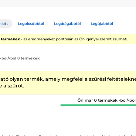
ní čočky
a pouzdro, ve kterém se čočky uchovávají. Pouzdro je vždy
ší používat pro nasazení čoček
aplikátor
. Pokud cestujete a nechcet
třebovat.
nlott
Legolcsóbbtól
Legdrágábbtól
Legújabbtól
0 termékek
- az eredményeket pontosan az Ön igényei szerint szűrheti.
 -ból/-ből 0 termékek
ató olyan termék, amely megfelel a szűrési feltételekne
e a szűrőt.
Ön már 0 termékek -ból/-ből