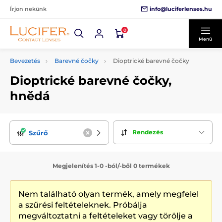
info@luciferlenses.hu
Írjon nekünk
0
Menü
Bevezetés
Barevné čočky
Dioptrické barevné čočky
Dioptrické barevné čočky,
hnědá
Rendezés
Szűrő
Megjelenítés 1-0 -ból/-ből 0 termékek
Nem található olyan termék, amely megfelel
a szűrési feltételeknek. Próbálja
megváltoztatni a feltételeket vagy törölje a