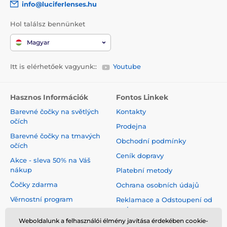
setkání nebo slavnostní událost, barevné čočky mohou
info@luciferlenses.hu
oživit váš vzhled.
Cosplay a kostýmy
:
Dosáhněte dokonalého vzhledu
Hol találsz bennünket
postavy bez kompromisu v oblasti vizuální jasnosti.
Magyar
Dioptrické barevné kontaktní čočky nejsou jen kosmetickým
produktem; jsou funkčním doplňkem, který může zlepšit jak
Itt is elérhetőek vagyunk::
Youtube
váš zrak, tak váš vzhled. Prozkoumejte naši nabídku a
zjistěte, jak můžete proměnit svůj vzhled a zároveň pečovat
o svůj zrak.
Hasznos Információk
Fontos Linkek
Barevné čočky na světlých
Kontakty
očích
Prodejna
Barevné čočky na tmavých
Obchodní podmínky
očích
Ceník dopravy
Akce - sleva 50% na Váš
nákup
Platební metody
Čočky zdarma
Ochrana osobních údajů
Věrnostní program
Reklamace a Odstoupení od
smlouvy
Jak pečovat o čočky
Weboldalunk a felhasználói élmény javítása érdekében cookie-