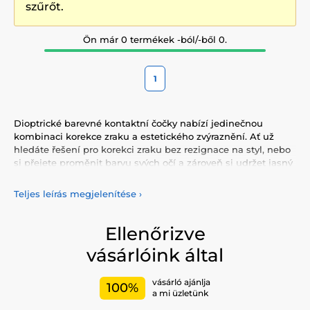
szűrőt.
Ön már 0 termékek -ból/-ből 0.
1
Dioptrické barevné kontaktní čočky nabízí jedinečnou
kombinaci korekce zraku a estetického zvýraznění. Ať už
hledáte řešení pro korekci zraku bez rezignace na styl, nebo
si přejete proměnit barvu svých očí a zároveň si udržet jasný
zrak, tyto čočky jsou ideální volbou.
Teljes leírás megjelenítése
›
Proč si vybrat dioptrické barevné čočky?
Dioptrické
barevné čočky jsou navrženy tak, aby poskytovaly korekční
účinek, který potřebujete, spolu s možností změny barvy,
Ellenőrizve
kterou si přejete. To je dělá perfektními pro ty, kteří chtějí
vásárlóink által
využívat výhody kontaktních čoček a zároveň experimentovat
s různými barvami očí.
vásárló ajánlja
100%
Typy dioptrických barevných čoček:
a mi üzletünk