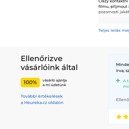
Crazy kontaktní
filmu, přijmout
pozornosti jaké
Proč si vybrat
strašidelné, ok
Teljes leírás me
příležitosti.
Prozkoumejte n
Cosplay čoč
Ellenőrizve
Halloween č
Party čočky
:
Minde
vásárlóink által
Anime a Man
írva, 
Filmové a sc
vásárló ajánlja
A 
100%
a mi üzletünk
Typy Crazy čoč
mi
Kočičí čočky
További értékelések
Ellenő
Twilight čoč
a Heureka.cz oldalon
Terminator 
Kdy nosit Craz
Cosplay kon