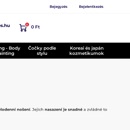
Bejegyzés
Bejelentkezés
es.hu
0
0 Ft
ing - Body
Čočky podle
Koreai és japán
ainting
stylu
kozmetikumok
lodenní nošení
. Jejich
nasazení je snadné
a zvládné to
 součástí balení roztoku.
Zvlhčující kapky
zvyšují