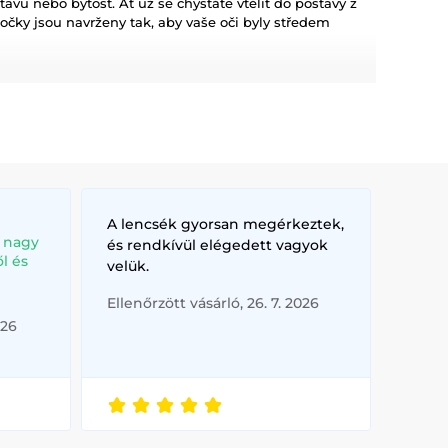
avu nebo bytost. Ať už se chystáte vtělit do postavy z
očky jsou navrženy tak, aby vaše oči byly středem
jsou o přijetí úplně nové identity. Mohou být
ekt perfektní pro párty, cosplay akce a zábavní
pro přesnost a dopad.
 určitě zaujmou.
ivými barvami a designy.
A lencsék gyorsan megérkeztek,
anime a manga postavy známé.
, nagy
és rendkívül elégedett vagyok
imi čočkami inspirovanými filmy.
l és
velük.
Ellenőrzött vásárló, 26. 7. 2026
026
emu outfitu.
 vzhled.
ují chladné, vypočítavé oči stroje.
.