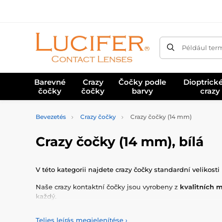
Például ter
Barevné
Crazy
Čočky podle
Dioptrick
čočky
čočky
barvy
crazy
Bevezetés
Crazy čočky
Crazy čočky (14 mm)
Crazy čočky (14 mm), bílá
V této kategorii najdete crazy čočky standardní velikost
Naše crazy kontaktní čočky jsou vyrobeny z
kvalitních m
každý.
K základní
péči o čočky
potřebujete
roztok na kontakt
Teljes leírás megjelenítése
›