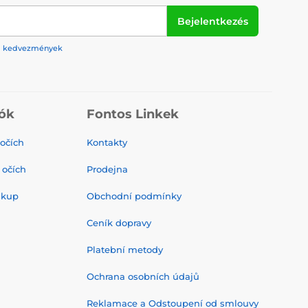
em očí.
 párem čoček.
Bejelentkezés
čnost. Jsou vyrobeny z vysoce kvalitních materiálů a v
rek, kedvezmények
ók
Fontos Linkek
avený vzhled.
- záhadnou, odvážnou nebo rozvernou.
 očích
Kontakty
í charakterizaci nebo prostě přinést trochu vzrušení do
ektní pár, který odpovídá vaší fantazii a kreativním
 očích
Prodejna
ákup
Obchodní podmínky
Ceník dopravy
Platební metody
Ochrana osobních údajů
Reklamace a Odstoupení od smlouvy