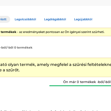
ší používat pro nasazení čoček
aplikátor
. Pokud cestujete a nechcet
třebovat.
nlott
Legolcsóbbtól
Legdrágábbtól
Legújabbtól
0 termékek
- az eredményeket pontosan az Ön igényei szerint szűrheti.
 -ból/-ből 0 termékek
ató olyan termék, amely megfelel a szűrési feltételekne
e a szűrőt.
Ön már 0 termékek -ból/-ből