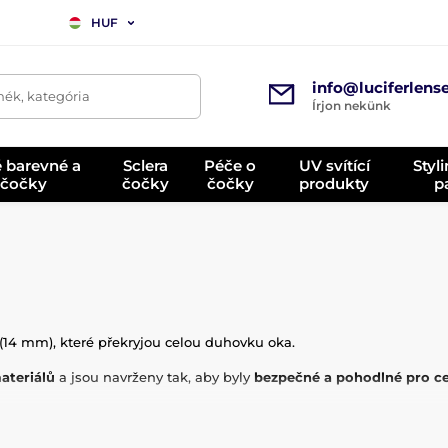
HUF
info@luciferlens
mék, kategória
Írjon nekünk
é barevné a
Sclera
Péče o
UV svítící
Styl
 čočky
čočky
čočky
produkty
p
i (14 mm), které překryjou celou duhovku oka.
ateriálů
a jsou navrženy tak, aby byly
bezpečné a pohodlné pro ce
ní čočky
a pouzdro, ve kterém se čočky uchovávají. Pouzdro je vždy