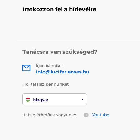
Tematické ve
Iratkozzon fel a hírlevélre
Filmové a di
Bezpečnost př
souladu s bezp
Tipy pro styling
Make-up:
Dop
Tanácsra van szükséged?
Koordinace 
Hra na osobn
Írjon bármikor
Crazy kontaktní
info@luciferlenses.hu
vašeho každoden
touhám. Vydejte
Hol találsz bennünket
Magyar
Itt is elérhetőek vagyunk::
Youtube