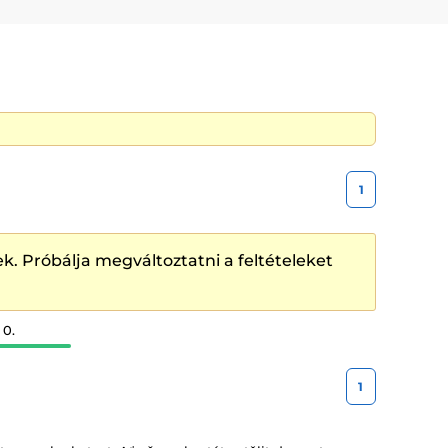
e sebou vozit celé balení roztoku, tak možná
1
k. Próbálja megváltoztatni a feltételeket
 0.
1