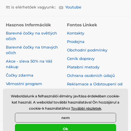
Itt is elérhetőek vagyunk::
Youtube
Hasznos Információk
Fontos Linkek
Barevné čočky na světlých
Kontakty
očích
Prodejna
Barevné čočky na tmavých
Obchodní podmínky
očích
Ceník dopravy
Akce - sleva 50% na Váš
nákup
Platební metody
Čočky zdarma
Ochrana osobních údajů
Věrnostní program
Reklamace a Odstoupení od
smlouvy
Jak pečovat o čočky
Weboldalunk a felhasználói élmény javítása érdekében cookie-
Virtuální zrcadlo
kat használ. A weboldal további használatával Ön hozzájárul a
cookie-k használatához
További részletek
.
Blog
nem
Ok
© 2026 www.luciferlenses.hu ⦁ Webshop szolgáltatónk a
SIMPLIA.cz