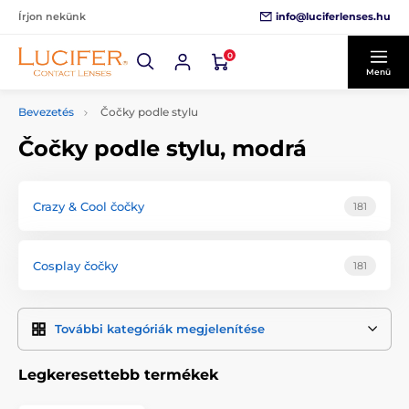
info@luciferlenses.hu
Írjon nekünk
0
Menü
Bevezetés
Čočky podle stylu
Čočky podle stylu, modrá
Crazy & Cool čočky
181
Cosplay čočky
181
További kategóriák megjelenítése
Legkeresettebb termékek