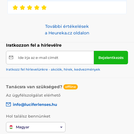
További értékelések
a Heureka.cz oldalon
Iratkozzon fel a hírlevélre
Ide írja az e-mail címét
Bejelentkezés
Iratkozz fel hírlevelünkre - akciók, hírek, kedvezmények
Tanácsra van szükséged?
offline
Az ügyfélszolgálat elérhető
info@luciferlenses.hu
Hol találsz bennünket
Magyar