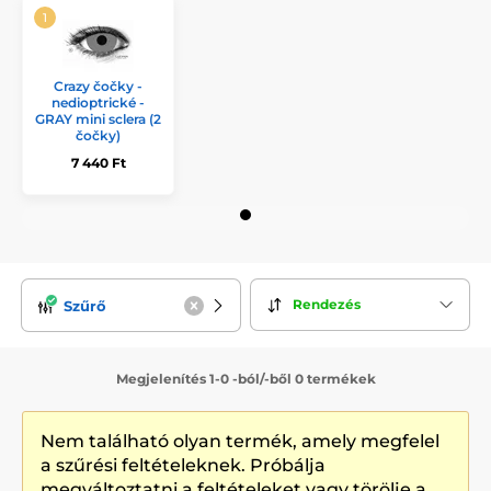
Crazy čočky -
nedioptrické -
GRAY mini sclera (2
čočky)
7 440 Ft
Rendezés
Szűrő
Megjelenítés 1-0 -ból/-ből 0 termékek
Nem található olyan termék, amely megfelel
a szűrési feltételeknek. Próbálja
megváltoztatni a feltételeket vagy törölje a