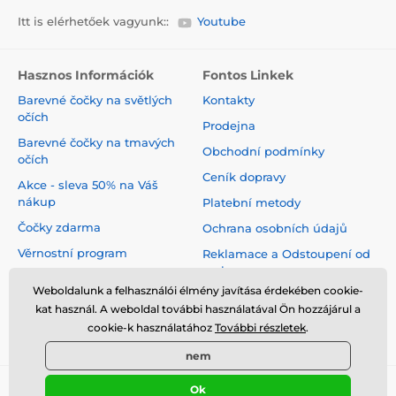
Itt is elérhetőek vagyunk::
Youtube
Hasznos Információk
Fontos Linkek
Barevné čočky na světlých
Kontakty
očích
Prodejna
Barevné čočky na tmavých
Obchodní podmínky
očích
Ceník dopravy
Akce - sleva 50% na Váš
nákup
Platební metody
Čočky zdarma
Ochrana osobních údajů
Věrnostní program
Reklamace a Odstoupení od
smlouvy
Jak pečovat o čočky
Weboldalunk a felhasználói élmény javítása érdekében cookie-
Virtuální zrcadlo
kat használ. A weboldal további használatával Ön hozzájárul a
cookie-k használatához
További részletek
.
Blog
nem
Ok
© 2026 www.luciferlenses.hu ⦁ Webshop szolgáltatónk a
SIMPLIA.cz