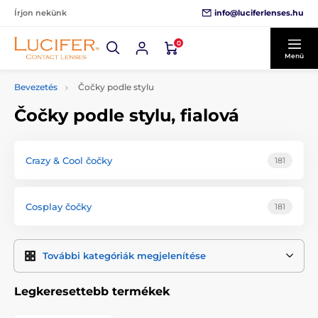
info@luciferlenses.hu
Írjon nekünk
0
Menü
Bevezetés
Čočky podle stylu
Čočky podle stylu, fialová
Crazy & Cool čočky
181
Cosplay čočky
181
További kategóriák megjelenítése
Legkeresettebb termékek