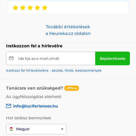
További értékelések
a Heureka.cz oldalon
Iratkozzon fel a hírlevélre
Ide írja az e-mail címét
Bejelentkezés
Iratkozz fel hírlevelünkre - akciók, hírek, kedvezmények
Tanácsra van szükséged?
offline
Az ügyfélszolgálat elérhető
info@luciferlenses.hu
Hol találsz bennünket
Magyar