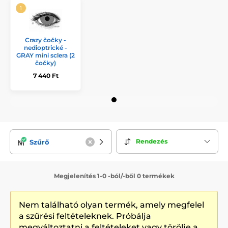
Crazy čočky -
nedioptrické -
GRAY mini sclera (2
čočky)
7 440 Ft
Rendezés
Szűrő
Megjelenítés 1-0 -ból/-ből 0 termékek
Nem található olyan termék, amely megfelel
a szűrési feltételeknek. Próbálja
megváltoztatni a feltételeket vagy törölje a