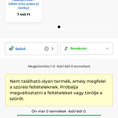
GRAY mini sclera (2
čočky)
7 440 Ft
Rendezés
Szűrő
Megjelenítés 1-0 -ból/-ből 0 termékek
Nem található olyan termék, amely megfelel
a szűrési feltételeknek. Próbálja
megváltoztatni a feltételeket vagy törölje a
szűrőt.
Ön már 0 termékek -ból/-ből 0.