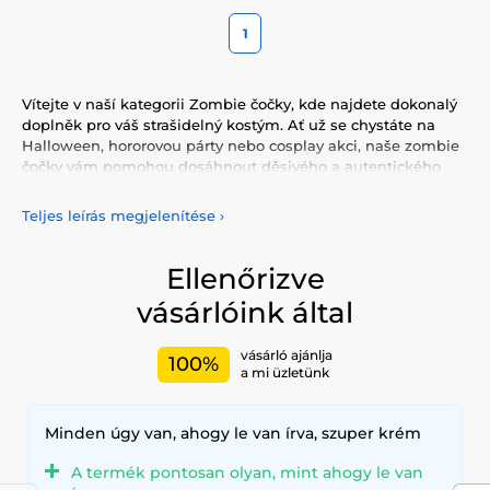
1
Vítejte v naší kategorii Zombie čočky, kde najdete dokonalý
doplněk pro váš strašidelný kostým. Ať už se chystáte na
Halloween, hororovou párty nebo cosplay akci, naše zombie
čočky vám pomohou dosáhnout děsivého a autentického
vzhledu.
Teljes leírás megjelenítése
›
Naše nabídka zahrnuje širokou škálu
zombie čoček
, které
dodají vašim očím mrtvolně děsivý vzhled. Od mléčně bílých
čoček, které vytvářejí prázdný a bezduchý pohled, až po
Ellenőrizve
krvavě červené čočky, které dodají vašemu vzhledu
vásárlóink által
neuvěřitelnou intenzitu. Naše čočky jsou navrženy tak, aby
vynikly a dodaly vašemu kostýmu realistický hororový
nádech.
vásárló ajánlja
100%
a mi üzletünk
Pokud hledáte způsob, jak vytvořit opravdu
nezapomenutelný efekt, naše
kontaktní čočky pro
Halloween
jsou ideální volbou. Tyto čočky přidají vašemu
Minden úgy van, ahogy le van írva, szuper krém
vzhledu děsivý prvek, který je perfektní pro každou
strašidelnou příležitost. Od klasických zombie designů po
A termék pontosan olyan, mint ahogy le van