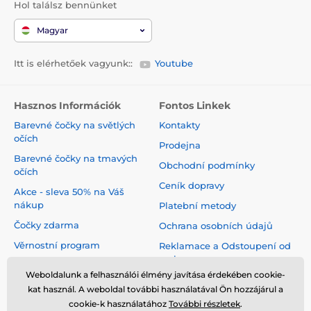
Hol találsz bennünket
Magyar
Itt is elérhetőek vagyunk::
Youtube
Hasznos Információk
Fontos Linkek
Barevné čočky na světlých
Kontakty
očích
Prodejna
Barevné čočky na tmavých
Obchodní podmínky
očích
Ceník dopravy
Akce - sleva 50% na Váš
nákup
Platební metody
Čočky zdarma
Ochrana osobních údajů
Věrnostní program
Reklamace a Odstoupení od
smlouvy
Jak pečovat o čočky
Weboldalunk a felhasználói élmény javítása érdekében cookie-
Virtuální zrcadlo
kat használ. A weboldal további használatával Ön hozzájárul a
cookie-k használatához
További részletek
.
Blog