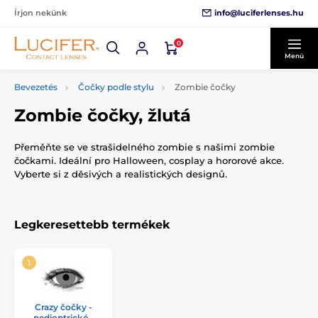
info@luciferlenses.hu
Írjon nekünk
0
Menü
Bevezetés
Čočky podle stylu
Zombie čočky
Zombie čočky, žlutá
Přeměňte se ve strašidelného zombie s našimi zombie
čočkami. Ideální pro Halloween, cosplay a hororové akce.
Vyberte si z děsivých a realistických designů.
Legkeresettebb termékek
Crazy čočky -
nedioptrické -