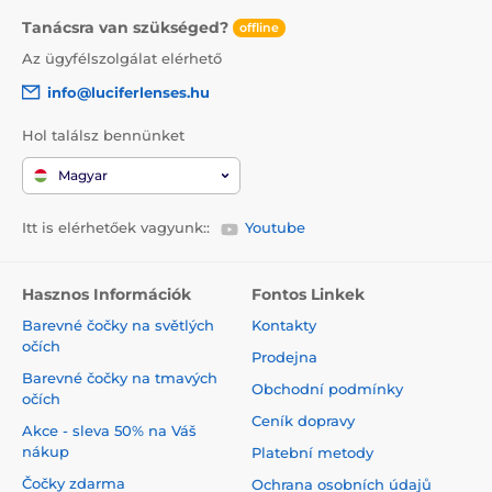
Tanácsra van szükséged?
offline
Az ügyfélszolgálat elérhető
info@luciferlenses.hu
Hol találsz bennünket
Magyar
Itt is elérhetőek vagyunk::
Youtube
Hasznos Információk
Fontos Linkek
Barevné čočky na světlých
Kontakty
očích
Prodejna
Barevné čočky na tmavých
Obchodní podmínky
očích
Ceník dopravy
Akce - sleva 50% na Váš
nákup
Platební metody
Čočky zdarma
Ochrana osobních údajů