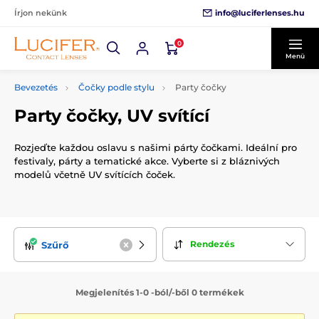
info@luciferlenses.hu
Írjon nekünk
0
Menü
Bevezetés
Čočky podle stylu
Party čočky
Party čočky, UV svítící
Rozjeďte každou oslavu s našimi párty čočkami. Ideální pro
festivaly, párty a tematické akce. Vyberte si z bláznivých
modelů včetně UV svítících čoček.
Rendezés
Szűrő
Megjelenítés 1-0 -ból/-ből 0 termékek