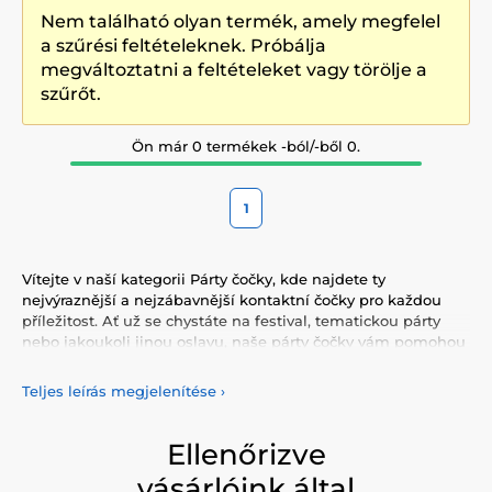
Nem található olyan termék, amely megfelel
a szűrési feltételeknek. Próbálja
megváltoztatni a feltételeket vagy törölje a
szűrőt.
Ön már 0 termékek -ból/-ből 0.
1
Vítejte v naší kategorii Párty čočky, kde najdete ty
nejvýraznější a nejzábavnější kontaktní čočky pro každou
příležitost. Ať už se chystáte na festival, tematickou párty
nebo jakoukoli jinou oslavu, naše párty čočky vám pomohou
dosáhnout nezapomenutelného vzhledu.
Teljes leírás megjelenítése
›
Naše nabídka zahrnuje širokou škálu
párty čoček
, které
dodají vašim očím jedinečný a poutavý vzhled. Od
neonových barev a zářivých vzorů až po extravagantní a
Ellenőrizve
bláznivé motivy, naše čočky jsou navrženy tak, aby vynikly v
vásárlóink által
jakémkoli davu.