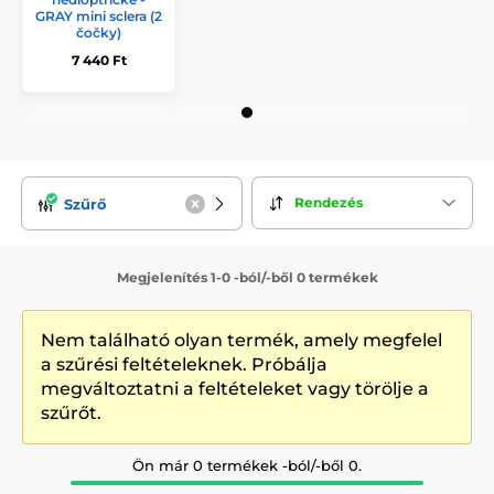
GRAY mini sclera (2
čočky)
7 440 Ft
Rendezés
Szűrő
Megjelenítés 1-0 -ból/-ből 0 termékek
Nem található olyan termék, amely megfelel
a szűrési feltételeknek. Próbálja
megváltoztatni a feltételeket vagy törölje a
szűrőt.
Ön már 0 termékek -ból/-ből 0.