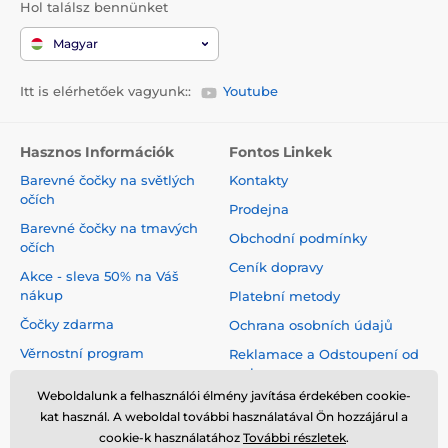
Hol találsz bennünket
Magyar
Itt is elérhetőek vagyunk::
Youtube
Hasznos Információk
Fontos Linkek
Barevné čočky na světlých
Kontakty
očích
Prodejna
Barevné čočky na tmavých
Obchodní podmínky
očích
Ceník dopravy
Akce - sleva 50% na Váš
nákup
Platební metody
Čočky zdarma
Ochrana osobních údajů
Věrnostní program
Reklamace a Odstoupení od
smlouvy
Jak pečovat o čočky
Weboldalunk a felhasználói élmény javítása érdekében cookie-
Virtuální zrcadlo
kat használ. A weboldal további használatával Ön hozzájárul a
cookie-k használatához
További részletek
.
Blog