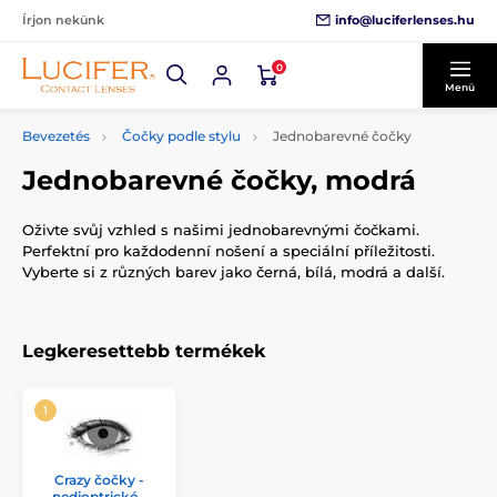
info@luciferlenses.hu
Írjon nekünk
0
Menü
Bevezetés
Čočky podle stylu
Jednobarevné čočky
Jednobarevné čočky, modrá
Oživte svůj vzhled s našimi jednobarevnými čočkami.
Perfektní pro každodenní nošení a speciální příležitosti.
Vyberte si z různých barev jako černá, bílá, modrá a další.
Legkeresettebb termékek
Crazy čočky -
nedioptrické -