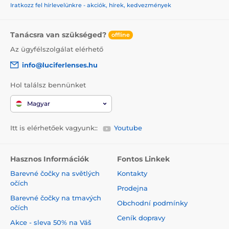
dokonalého efektu. Nakupujte nyní a nechte své oči zazářit s
Iratkozz fel hírlevelünkre - akciók, hírek, kedvezmények
našimi špičkovými bláznivými a stylovými čočkami!
Tanácsra van szükséged?
offline
Az ügyfélszolgálat elérhető
info@luciferlenses.hu
Hol találsz bennünket
Magyar
Itt is elérhetőek vagyunk::
Youtube
Hasznos Információk
Fontos Linkek
Barevné čočky na světlých
Kontakty
očích
Prodejna
Barevné čočky na tmavých
Obchodní podmínky
očích
Ceník dopravy
Akce - sleva 50% na Váš