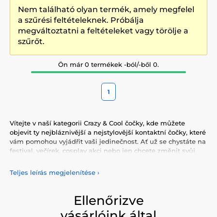
Nem található olyan termék, amely megfelel
a szűrési feltételeknek. Próbálja
megváltoztatni a feltételeket vagy törölje a
szűrőt.
Ön már 0 termékek -ból/-ből 0.
1
Vítejte v naší kategorii Crazy & Cool čočky, kde můžete
objevit ty nejbláznivější a nejstylovější kontaktní čočky, které
vám pomohou vyjádřit vaši jedinečnost. Ať už se chystáte na
festival, večírek, cosplay akci nebo jen chcete změnit svůj
každodenní vzhled, naše čočky jsou tím pravým doplňkem,
který dodá vašim očím nezapomenutelný nádech.
Teljes leírás megjelenítése
›
Naše nabídka zahrnuje širokou škálu
crazy čoček
a
cool
čoček
, které přitahují pozornost a dodají vašim očím
Ellenőrizve
jedinečný a výrazný vzhled. Od barevně zářivých čoček po
vásárlóink által
neobvyklé vzory a motivy, naše čočky vám umožní vyjádřit