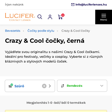
info@luciferlenses.hu
Írjon nekünk
0
Menü
Bevezetés
Čočky podle stylu
Crazy & Cool čočky
Crazy & Cool čočky, černá
Vyjádřete svou originalitu s našimi Crazy & Cool čočkami.
Ideální pro festivaly, večírky a cosplay. Vyberte si z různých
bláznivých a stylových modelů čoček.
Rendezés
Szűrő
Megjelenítés 1-0 -ból/-ből 0 termékek